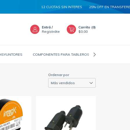
12 CUOTAS SIN INTERES
25% OFF EN TRANSFERENCIA
5
Entrá
/
Carrito
(
0
)
Registráte
$0,00
DISYUNTORES
COMPONENTES PARA TABLEROS
CANALIZADORES
Ordenar por