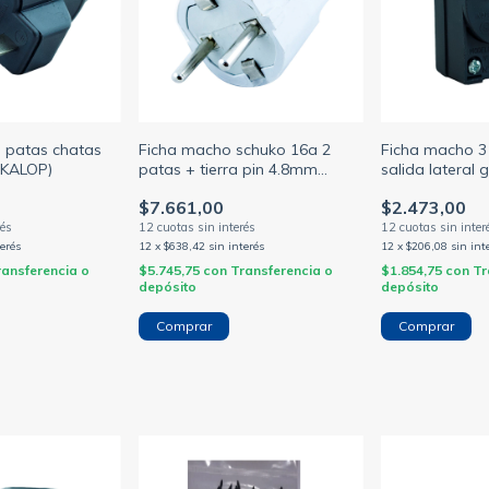
 patas chatas
Ficha macho schuko 16a 2
Ficha macho 3
(KALOP)
patas + tierra pin 4.8mm
salida lateral 
industrial gris (GENERICO)
negro (RICHI)
$7.661,00
$2.473,00
terés
12
x
$638,42
sin interés
12
x
$206,08
sin int
ransferencia o
$5.745,75
con
Transferencia o
$1.854,75
con
Tr
depósito
depósito