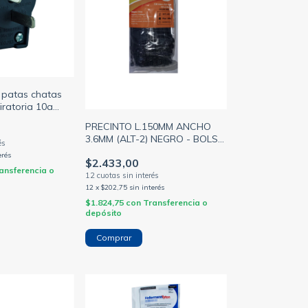
 patas chatas
giratoria 10a
PRECINTO L.150MM ANCHO
3.6MM (ALT-2) NEGRO - BOLSA
X100 U - SIWAY (GENERICO)
erés
$2.433,00
ansferencia o
12
x
$202,75
sin interés
$1.824,75
con
Transferencia o
depósito