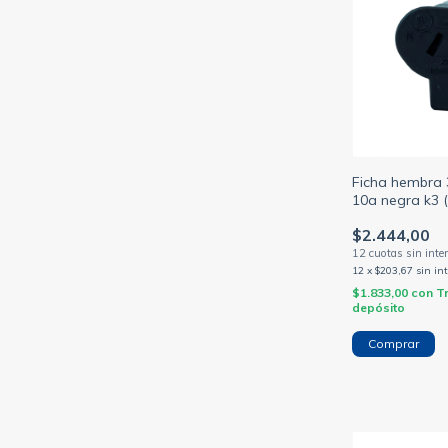
Ficha hembra 
10a negra k3 
$2.444,00
12
x
$203,67
sin in
$1.833,00
con
T
depósito