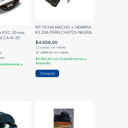
KIT FICHA MACHO + HEMBRA
K3 10A PERN.CHATOS NEGRA
ra PVC 20 mts
MONONORMA (KALOP)
ed CA-N-20
$4.656,00
12
x
$388,00
sin interés
erés
$3.492,00
con
Transferencia o
depósito
ansferencia o