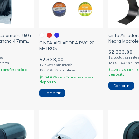
tico amarre t50m
Cinta Aislado
+1
ancho 4.7mm
Negra Macrol
CINTA AISLADORA PVC 20
gro
METROS
$2.333,00
)
$2.333,00
interés
12
x
$194,42
sin int
Transferencia o
$1.749,75
con
Tr
12
x
$194,42
sin interés
depósito
$1.749,75
con
Transferencia o
depósito
Comprar