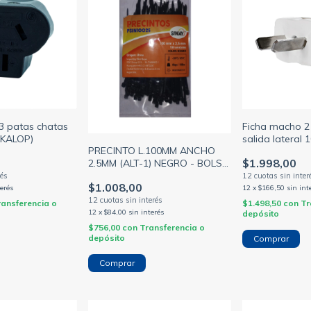
3 patas chatas
Ficha macho 2
(KALOP)
salida lateral 
PRECINTO L.100MM ANCHO
marfil (RICHI)
$1.998,00
2.5MM (ALT-1) NEGRO - BOLSA
X100 U - SIWAY (GENERICO)
$1.008,00
terés
12
x
$166,50
sin int
ransferencia o
$1.498,50
con
Tr
12
x
$84,00
sin interés
depósito
$756,00
con
Transferencia o
depósito