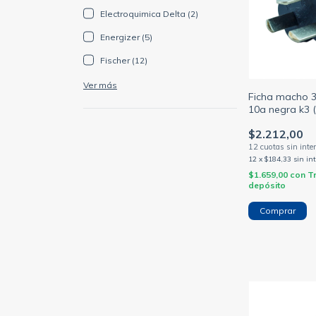
Electroquimica Delta (2)
Energizer (5)
Fischer (12)
Ver más
Ficha macho 3
10a negra k3 
$2.212,00
12
x
$184,33
sin in
$1.659,00
con
T
depósito