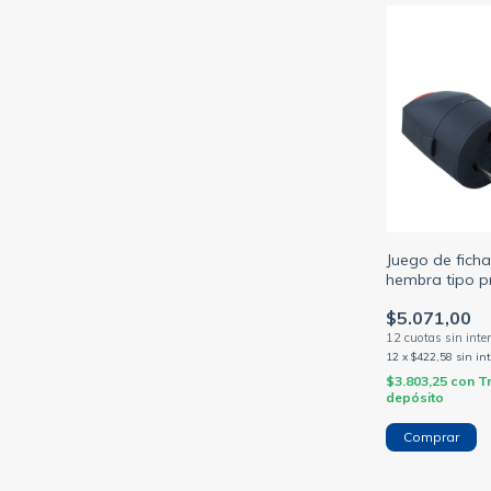
Juego de fich
hembra tipo p
negro (RICHI)
$5.071,00
12
x
$422,58
sin in
$3.803,25
con
T
depósito