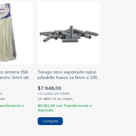
ico amarre t50r
Tarugo taco expansión nylon
ancho 5mm alt-
p/ladrillo hueco sx 6mm x 100
al (HELLERMANN)
unid- (FISCHER)
$7.948,00
erés
12
x
$662,33
sin interés
ansferencia o
$5.961,00
con
Transferencia o
depósito