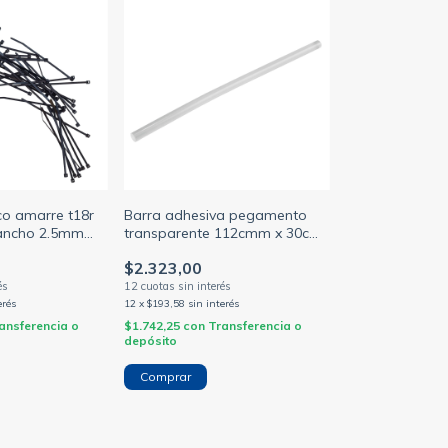
ico amarre t18r
Barra adhesiva pegamento
ancho 2.5mm
transparente 112cmm x 30cm
ro
p/ pistola dosificadora
$2.323,00
)
erés
12
x
$193,58
sin interés
ansferencia o
$1.742,25
con
Transferencia o
depósito