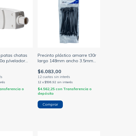
 patas chatas
Precinto plástico amarre t30r
10a p/velador
largo 148mm ancho 3.5mm
alt-2 color negro
$6.083,00
(HELLERMANN)
erés
12
x
$506,92
sin interés
ansferencia o
$4.562,25
con
Transferencia o
depósito