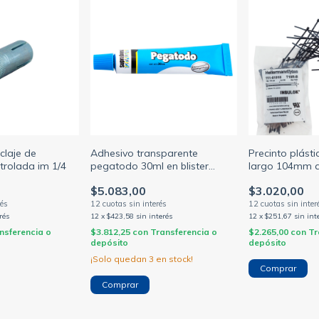
claje de
Adhesivo transparente
Precinto plást
trolada im 1/4
pegatodo 30ml en blister
largo 104mm 
(SUPRABOND)
alt-1 color neg
$5.083,00
$3.020,00
(HELLERMANN
rés
12
x
$423,58
sin interés
12
x
$251,67
sin int
nsferencia o
$3.812,25
con
Transferencia o
$2.265,00
con
Tr
depósito
depósito
¡Solo quedan
3
en stock!