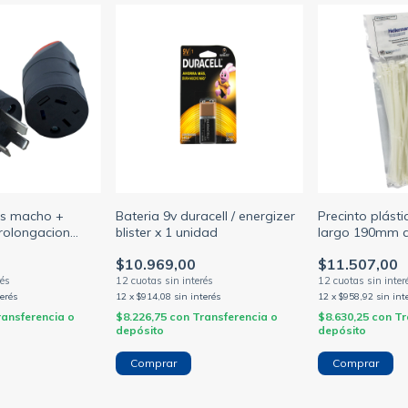
as macho +
Bateria 9v duracell / energizer
Precinto plást
rolongacion
blister x 1 unidad
largo 190mm 
3 color natur
$10.969,00
$11.507,00
terés
12
x
$914,08
sin interés
12
x
$958,92
sin int
ransferencia o
$8.226,75
con
Transferencia o
$8.630,25
con
Tr
depósito
depósito