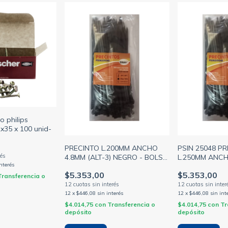
o philips
x35 x 100 unid-
PRECINTO L.200MM ANCHO
PSIN 25048 P
4.8MM (ALT-3) NEGRO - BOLSA
L.250MM ANCH
interés
X100 U - SIWAY (GENERICO)
NEGRO - BOLS
$5.353,00
$5.353,00
SIWAY (GENER
Transferencia o
12
x
$446,08
sin interés
12
x
$446,08
sin int
$4.014,75
con
Transferencia o
$4.014,75
con
Tr
depósito
depósito