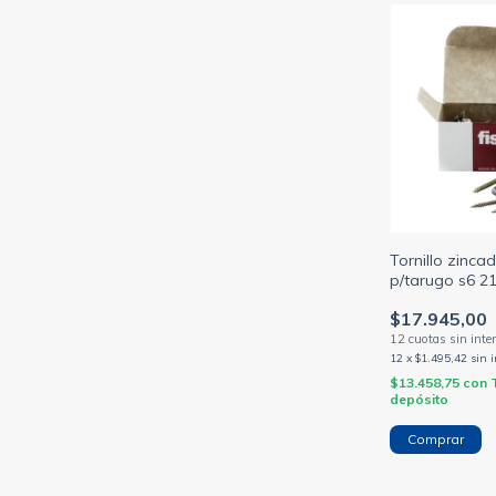
Tornillo zincad
p/tarugo s6 21
$17.945,00
12
x
$1.495,42
sin 
$13.458,75
con
depósito