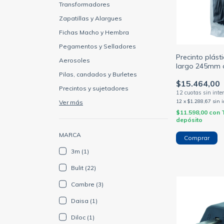
Transformadores
Zapatillas y Alargues
Fichas Macho y Hembra
Pegamentos y Selladores
Precinto plás
Aerosoles
largo 245mm 
Pilas, candados y Burletes
alt-4 color ne
$15.464,00
(HELLERMANN
Precintos y sujetadores
12
x
$1.288,67
sin 
Ver más
$11.598,00
con
depósito
MARCA
3m (1)
Bulit (22)
Cambre (3)
Daisa (1)
Diloc (1)