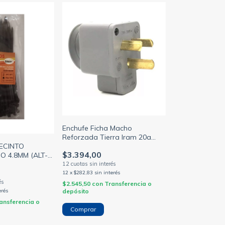
Enchufe Ficha Macho
Reforzada Tierra Iram 20a
Lateral Taad (TAAD)
RECINTO
$3.394,00
O 4.8MM (ALT-4)
A X100 U -
ICO)
12
x
$282,83
sin interés
$2.545,50
con
Transferencia o
depósito
erés
ansferencia o