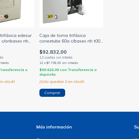
rifásica edesur
Caja de toma trifásica
 c/onbases nh
conextube 60a c/bases nh t00
o
borne largo edenor
$92.832,00
interés
12
x
$7.736,00
sin interés
Transferencia o
$69.624,00
con
Transferencia o
depósito
n stock!
¡Solo quedan
2
en stock!
Más información
Su