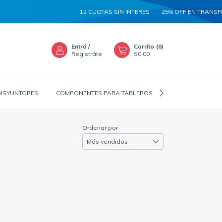
12 CUOTAS SIN INTERES
25% OFF EN TRANSFER
Entrá
/
Carrito
(
0
)
Registráte
$0,00
DISYUNTORES
COMPONENTES PARA TABLEROS
CANALIZADORES
Ordenar por