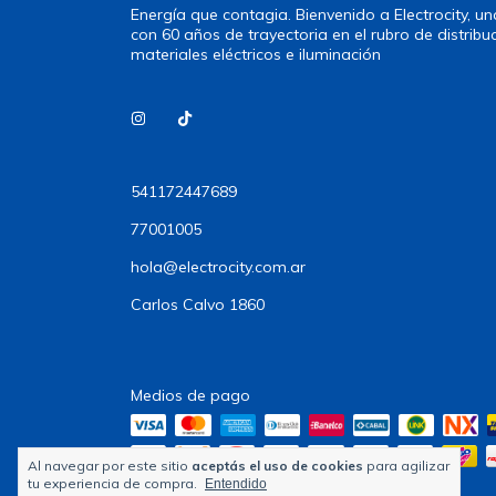
Energía que contagia. Bienvenido a Electrocity, 
con 60 años de trayectoria en el rubro de distribu
materiales eléctricos e iluminación
541172447689
77001005
hola@electrocity.com.ar
Carlos Calvo 1860
Medios de pago
Al navegar por este sitio
aceptás el uso de cookies
para agilizar
tu experiencia de compra.
Entendido