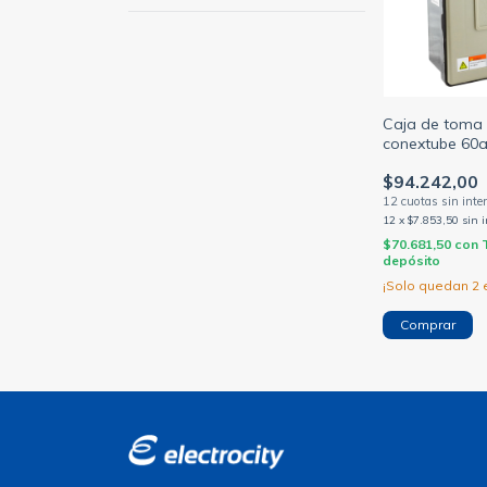
Caja de toma t
conextube 60a
t00 borne larg
$94.242,00
12
x
$7.853,50
sin 
$70.681,50
con
depósito
¡Solo quedan
2
e