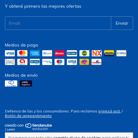
Y obtené primero las mejores ofertas
Medios de pago
Medios de envío
Defensa de las y los consumidores. Para reclamos
ingresá acá.
/
Botón de arrepentimiento
| Leren
Al navegar por este sitio
aceptás el uso de cookies
para agilizar tu