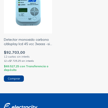
Detector monoxido carbono
c/display lcd 45 vcc 3xaaa -sin
pilas- (SICA)
$92.703,00
12
x
$7.725,25
sin interés
$69.527,25
con
Transferencia o
depósito