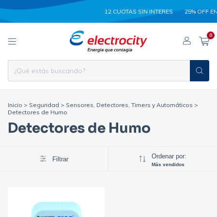
12 CUOTAS SIN INTERES
25% OFF EN
0
Inicio
>
Seguridad
>
Sensores, Detectores, Timers y Automáticos
>
Detectores de Humo
Detectores de Humo
Ordenar por:
Filtrar
Más vendidos