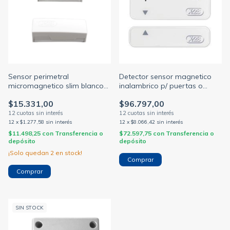
Sensor perimetral
Detector sensor magnetico
micromagnetico slim blanco
inalambrico p/ puertas o
(X 28)
ventanas smagb w (X 28)
$15.331,00
$96.797,00
12
x
$1.277,58
sin interés
12
x
$8.066,42
sin interés
$11.498,25
con
Transferencia o
$72.597,75
con
Transferencia o
depósito
depósito
¡Solo quedan
2
en stock!
SIN STOCK