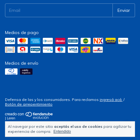
Medios de pago
Medios de envío
Defensa de las y los consumidores. Para reclamos
ingresá acá.
/
Botón de arrepentimiento
| Leren
Al navegar por este sitio
aceptás el uso de cookies
para agilizar tu
Copyright Electrocity - 2026. Todos los derechos reservados.
experiencia de compra.
Entendido