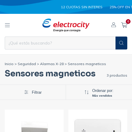
12 CUOTAS SIN INTERES
25% OFF EN 
0
Inicio
>
Seguridad
>
Alarmas X-28
>
Sensores magneticos
Sensores magneticos
3 productos
Ordenar por:
Filtrar
Más vendidos