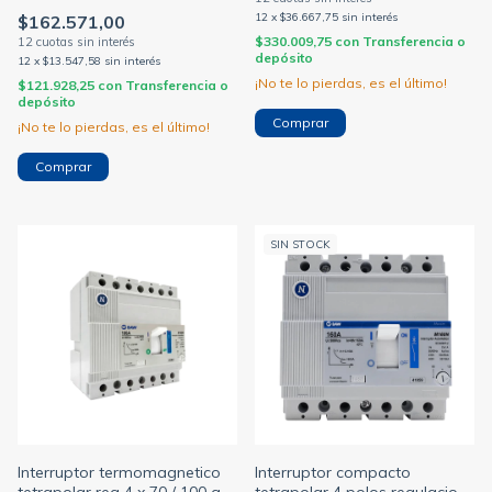
88/125a 35ka m160n
12
x
$36.667,75
sin interés
$162.571,00
$330.009,75
con
Transferencia o
depósito
12
x
$13.547,58
sin interés
¡No te lo pierdas, es el último!
$121.928,25
con
Transferencia o
depósito
¡No te lo pierdas, es el último!
SIN STOCK
Interruptor termomagnetico
Interruptor compacto