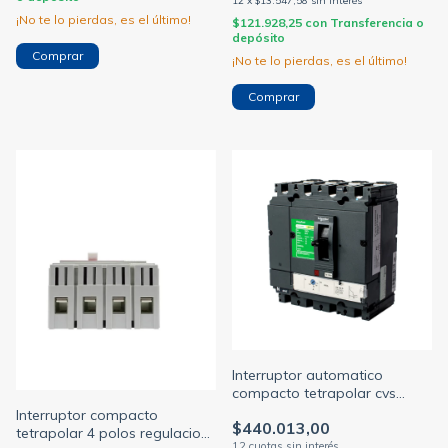
12
x
$13.547,58
sin interés
¡No te lo pierdas, es el último!
$121.928,25
con
Transferencia o
depósito
¡No te lo pierdas, es el último!
Interruptor automatico
compacto tetrapolar cvs
100a 25ka c/regulacion tmd
Interruptor compacto
$440.013,00
56-80a (SCHNEIDER M.G)
tetrapolar 4 polos regulacion