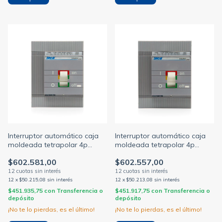
Interruptor automático caja
Interruptor automático caja
moldeada tetrapolar 4p
moldeada tetrapolar 4p
regulable 140/200a
regulable 175/250a
$602.581,00
$602.557,00
12
x
$50.215,08
sin interés
12
x
$50.213,08
sin interés
$451.935,75
con
Transferencia o
$451.917,75
con
Transferencia o
depósito
depósito
¡No te lo pierdas, es el último!
¡No te lo pierdas, es el último!