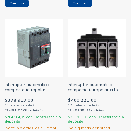
Interruptor automatico
Interruptor automatico
compacto tetrapolar
compacto tetrapolar xt1b
regulacion 56/80a 18ka (ABB)
160a 18ka c/regulacion tmd
$378.913,00
$400.221,00
70-100a (ABB)
12
x
$31.576,08
sin interés
12
x
$33.351,75
sin interés
$284.184,75
con
Transferencia o
$300.165,75
con
Transferencia o
depósito
depósito
¡No te lo pierdas, es el último!
¡Solo quedan
2
en stock!