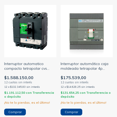
Interruptor automatico
Interruptor automático caja
compacto tetrapolar cvs
moldeada tetrapolar 4p
250a 25ka c/regulacion tmd
regulable 70/100a
$1.588.150,00
$175.539,00
175-250a (SCHNEIDER M.G)
12
x
$132.345,83
sin interés
12
x
$14.628,25
sin interés
$1.191.112,50
con
Transferencia
$131.654,25
con
Transferencia o
o depósito
depósito
¡No te lo pierdas, es el último!
¡No te lo pierdas, es el último!