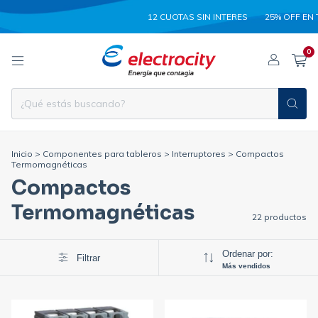
12 CUOTAS SIN INTERES
25% OFF EN TRANSF
0
Inicio
>
Componentes para tableros
>
Interruptores
>
Compactos
Termomagnéticas
Compactos
Termomagnéticas
22 productos
Ordenar por:
Filtrar
Más vendidos