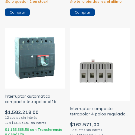
¡Solo quedan
2
en stock!
¡No te lo pierdas, es el último!
Interruptor automatico
compacto tetrapolar xt1b
250a 36ka c/regulacion tmd
Interruptor compacto
$1.582.218,00
175-250a (ABB)
tetrapolar 4 polos regulacion
56/80a 35ka m160n (BAW)
12
x
$131.851,50
sin interés
$162.571,00
$1.186.663,50
con
Transferencia
o depósito