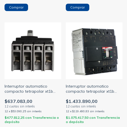
Interruptor automatico
Interruptor automatico
compacto tetrapolar xt1b
compacto tetrapolar xt1b
160a 18ka c/regulacion tmd
250a 36ka c/regulacion tmd
$637.083,00
$1.433.890,00
112-160a (ABB)
140-200a (ABB)
12
x
$53.090,25
sin interés
12
x
$119.490,83
sin interés
$477.812,25
con
Transferencia o
$1.075.417,50
con
Transferencia
depósito
o depósito