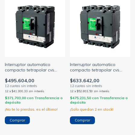
Interruptor automatico
Interruptor automatico
compacto tetrapolar cvs
compacto tetrapolar cvs
100a 25ka c/regulacion tmd
160a 25ka c/regulacion tmd
$495.604,00
$633.642,00
70-100a (SCHNEIDER M.G)
88-125a (SCHNEIDER M.G)
12
x
$41.300,33
sin interés
12
x
$52.803,50
sin interés
$371.703,00
con
Transferencia o
$475.231,50
con
Transferencia o
depósito
depósito
¡No te lo pierdas, es el último!
¡Solo quedan
2
en stock!