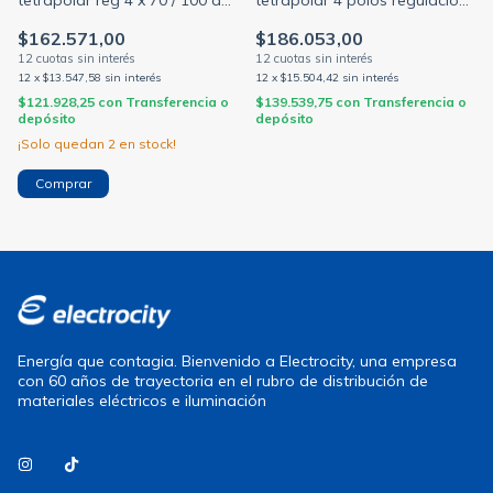
tetrapolar reg 4 x 70 / 100 a
tetrapolar 4 polos regulacion
(BAW)
112/160a 35ka m160n (BAW)
$162.571,00
$186.053,00
12
x
$13.547,58
sin interés
12
x
$15.504,42
sin interés
$121.928,25
con
Transferencia o
$139.539,75
con
Transferencia o
depósito
depósito
¡Solo quedan
2
en stock!
Energía que contagia. Bienvenido a Electrocity, una empresa
con 60 años de trayectoria en el rubro de distribución de
materiales eléctricos e iluminación