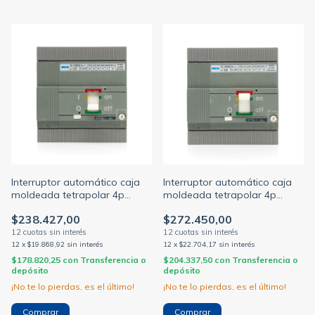
Interruptor automático caja
Interruptor automático caja
moldeada tetrapolar 4p
moldeada tetrapolar 4p
regulable 88/125a SICA
regulable 112/160a
$238.427,00
$272.450,00
12
x
$19.868,92
sin interés
12
x
$22.704,17
sin interés
$178.820,25
con
Transferencia o
$204.337,50
con
Transferencia o
depósito
depósito
¡No te lo pierdas, es el último!
¡No te lo pierdas, es el último!