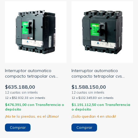
Interruptor automatico
Interruptor automatico
compacto tetrapolar cvs
compacto tetrapolar cvs
160a 25ka c/regulacion tmd
250a 25ka c/regulacion tmd
$635.188,00
$1.588.150,00
112-160a (SCHNEIDER M.G)
140-200a (SCHNEIDER M.G)
12
x
$52.932,33
sin interés
12
x
$132.345,83
sin interés
$476.391,00
con
Transferencia o
$1.191.112,50
con
Transferencia
depósito
o depósito
¡No te lo pierdas, es el último!
¡Solo quedan
4
en stock!