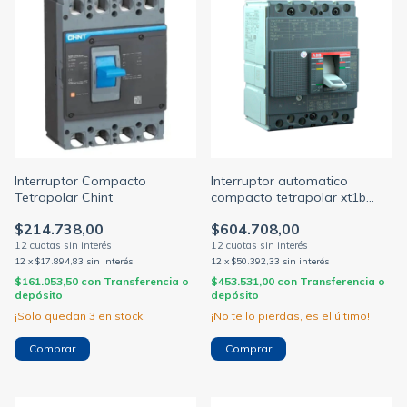
Interruptor Compacto
Interruptor automatico
Tetrapolar Chint
compacto tetrapolar xt1b
160a 18ka c/regulacion tmd
$214.738,00
$604.708,00
88-125a (ABB)
12
x
$17.894,83
sin interés
12
x
$50.392,33
sin interés
$161.053,50
con
Transferencia o
$453.531,00
con
Transferencia o
depósito
depósito
¡Solo quedan
3
en stock!
¡No te lo pierdas, es el último!
Comprar