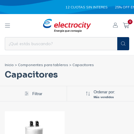
12 CUOTAS SIN INTERES
25% OFF E
0
Inicio
>
Componentes para tableros
>
Capacitores
Capacitores
Ordenar por:
Filtrar
Más vendidos