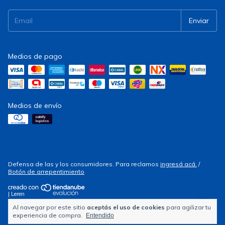
Medios de pago
Medios de envío
Defensa de las y los consumidores. Para reclamos
ingresá acá.
/
Botón de arrepentimiento
| Leren
Al navegar por este sitio
aceptás el uso de cookies
para agilizar tu
Copyright Electrocity - 2026. Todos los derechos reservados.
experiencia de compra.
Entendido