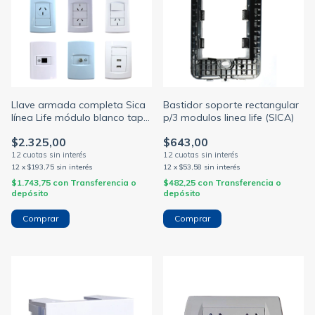
Llave armada completa Sica
Bastidor soporte rectangular
línea Life módulo blanco tapa
p/3 modulos linea life (SICA)
blanca (SICA)
$2.325,00
$643,00
12
x
$193,75
sin interés
12
x
$53,58
sin interés
$1.743,75
con
Transferencia o
$482,25
con
Transferencia o
depósito
depósito
Comprar