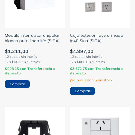
Modulo interruptor unipolar
Caja exterior llave armada
blanco puro linea life (SICA)
ip40 Sica (SICA)
$1.211,00
$4.897,00
12
x
$100,92
sin interés
12
x
$408,08
sin interés
$908,25
con
Transferencia o
$3.672,75
con
Transferencia o
depósito
depósito
¡Solo quedan
5
en stock!
Comprar