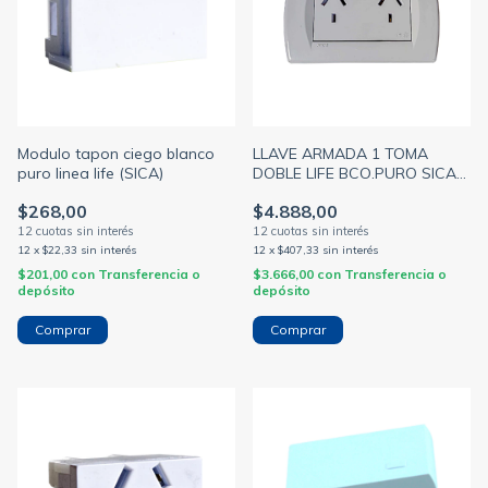
Modulo tapon ciego blanco
LLAVE ARMADA 1 TOMA
puro linea life (SICA)
DOBLE LIFE BCO.PURO SICA
(SICA)
$268,00
$4.888,00
12
x
$22,33
sin interés
12
x
$407,33
sin interés
$201,00
con
Transferencia o
$3.666,00
con
Transferencia o
depósito
depósito