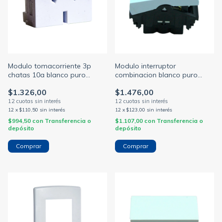
Modulo tomacorriente 3p
Modulo interruptor
chatas 10a blanco puro
combinacion blanco puro
argentino linea life (SICA)
linea life (SICA)
$1.326,00
$1.476,00
12
x
$110,50
sin interés
12
x
$123,00
sin interés
$994,50
con
Transferencia o
$1.107,00
con
Transferencia o
depósito
depósito