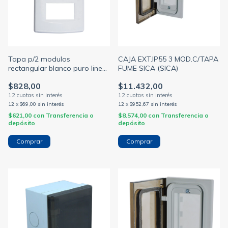
Tapa p/2 modulos
CAJA EXT.IP55 3 MOD.C/TAPA
rectangular blanco puro linea
FUME SICA (SICA)
life (SICA)
$828,00
$11.432,00
12
x
$69,00
sin interés
12
x
$952,67
sin interés
$621,00
con
Transferencia o
$8.574,00
con
Transferencia o
depósito
depósito