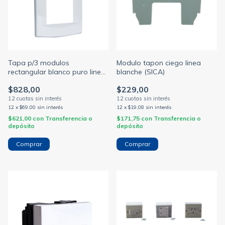
Tapa p/3 modulos
Modulo tapon ciego linea
rectangular blanco puro linea
blanche (SICA)
life (SICA)
$828,00
$229,00
12
x
$69,00
sin interés
12
x
$19,08
sin interés
$621,00
con
Transferencia o
$171,75
con
Transferencia o
depósito
depósito