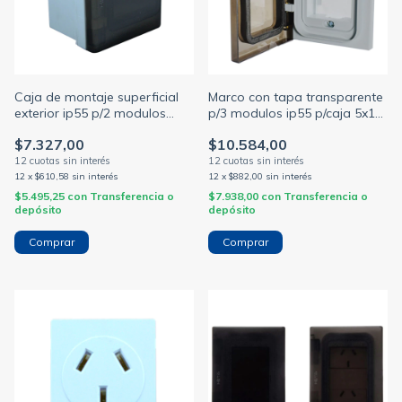
Caja de montaje superficial
Marco con tapa transparente
exterior ip55 p/2 modulos
p/3 modulos ip55 p/caja 5x10
c/tapa fume gris (SICA)
gris (SICA)
$7.327,00
$10.584,00
12
x
$610,58
sin interés
12
x
$882,00
sin interés
$5.495,25
con
Transferencia o
$7.938,00
con
Transferencia o
depósito
depósito