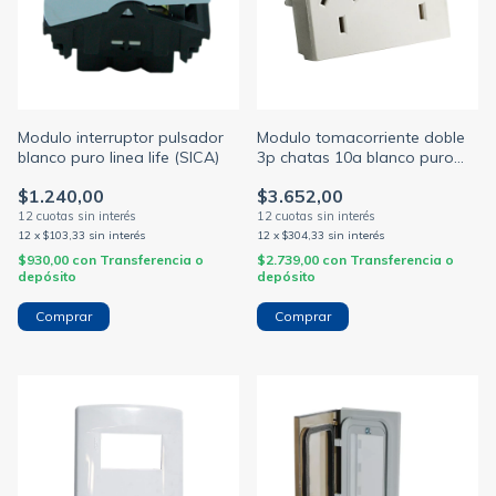
Modulo interruptor pulsador
Modulo tomacorriente doble
blanco puro linea life (SICA)
3p chatas 10a blanco puro
linea life (SICA)
$1.240,00
$3.652,00
12
x
$103,33
sin interés
12
x
$304,33
sin interés
$930,00
con
Transferencia o
$2.739,00
con
Transferencia o
depósito
depósito