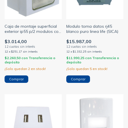
Caja de montaje superficial
Modulo toma datos rj45
exterior ip55 p/2 modulos con
blanco puro linea life (SICA)
membrana gris (SICA)
$3.014,00
$15.987,00
12
x
$251,17
sin interés
12
x
$1.332,25
sin interés
$2.260,50
con
Transferencia o
$11.990,25
con
Transferencia o
depósito
depósito
¡Solo quedan
2
en stock!
¡Solo quedan
5
en stock!