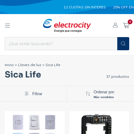
12 CUOTAS SIN INTERES
25% OFF EN TRANS
0
Inicio
>
Llaves de luz
>
Sica Life
Sica Life
37 productos
Ordenar por:
Filtrar
Más vendidos