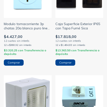
Modulo tomacorriente 3p
Caja Superficie Exterior IP65
chatas 20a blanco puro linea
con Tapa Fumé Sica
life (SICA)
$4.427,00
$17.818,00
12
x
$368,92
sin interés
12
x
$1.484,83
sin interés
$3.320,25
con
Transferencia o
$13.363,50
con
Transferencia o
depósito
depósito
Comprar