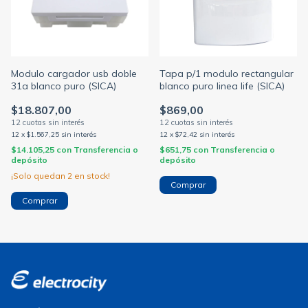
Modulo cargador usb doble
Tapa p/1 modulo rectangular
31a blanco puro (SICA)
blanco puro linea life (SICA)
$18.807,00
$869,00
12
x
$1.567,25
sin interés
12
x
$72,42
sin interés
$14.105,25
con
Transferencia o
$651,75
con
Transferencia o
depósito
depósito
¡Solo quedan
2
en stock!