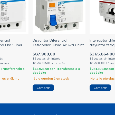
rencial
Disyuntor Diferencial
Interruptor dife
ma 6ka Súper
Tetrapolar 30ma Ac 6ka Chint
disyuntor tetr
int
Abb 63/40A (A
0
$87.900,00
$365.864,00
 interés
12
x
$7.325,00
sin interés
12
x
$30.488,67
sin 
Transferencia o
$65.925,00
con
Transferencia o
$274.398,00
con
depósito
depósito
, es el último!
¡Solo quedan
2
en stock!
¡No te lo pierdas,
Comprar
Comprar