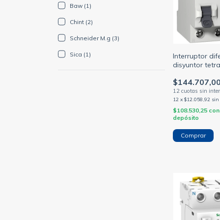
Baw (1)
Chint (2)
Schneider M.g (3)
Sica (1)
Interruptor dif
disyuntor tet
25/40/63A Sch
$144.707,0
(SCHNEIDER M
12
x
$12.058,92
sin
$108.530,25
con
depósito
Comprar