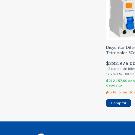
Disyuntor Dife
Tetrapolar 30
Inmunizado Ch
$282.876,0
12
x
$23.573,00
sin
$212.157,00
con
depósito
¡No te lo pierdas
Comprar