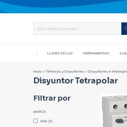
LLAVES DE LUZ
HERRAMIENTAS
ILU
Inicio
>
Térmicas y Disyuntores
>
Disyuntores e Interrupt
Disyuntor Tetrapolar
Filtrar por
MARCA
Abb (3)