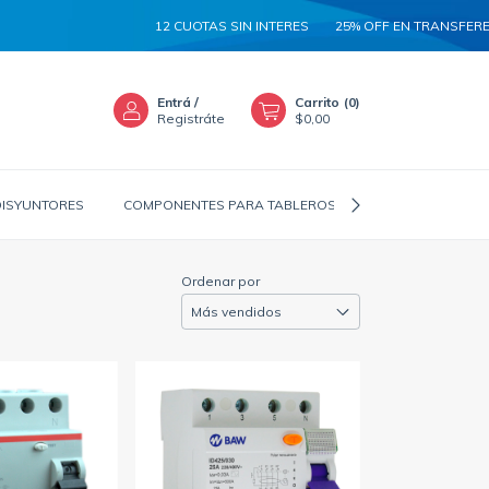
12 CUOTAS SIN INTERES
25% OFF EN TRANSFERENCIA
Entrá
/
Carrito
(
0
)
Registráte
$0,00
DISYUNTORES
COMPONENTES PARA TABLEROS
CANALIZADORES
Ordenar por