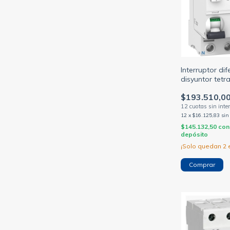
Interruptor dif
disyuntor tet
25/40/63/80A 
$193.510,0
(SCHNEIDER M
12
x
$16.125,83
sin
$145.132,50
con
depósito
¡Solo quedan
2
e
Comprar