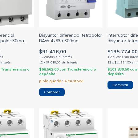
erencial
Disyuntor diferencial tetrapolar
Interruptor dife
rapolar 30ma
BAW 4x63a 300ma
disyuntor tetr
neider Easy9
40/25/63A (AB
0
$91.416,00
$135.774,00
.G)
 interés
12
x
$7.618,00
sin interés
12
x
$11.314,50
sin 
Transferencia o
$68.562,00
con
Transferencia o
$101.830,50
con
depósito
depósito
¡Solo quedan
4
en stock!
Comprar