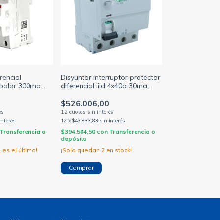
rencial
Disyuntor interruptor protector
apolar 300ma
diferencial iiid 4x40a 30ma
BB)
suoerinmunizado
$526.006,00
interés
12
x
$43.833,83
sin interés
Transferencia o
$394.504,50
con
Transferencia o
depósito
 es el último!
¡Solo quedan
2
en stock!