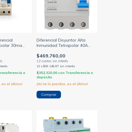
rencial
Diferencial Disyuntor Alta
apolar 30ma
Inmunidad Tetrapolar 40A
 (SICA)
30ma Abb F204 A-40/0,03 AP-
$469.760,00
R
nterés
12
x
$39.146,67
sin interés
ransferencia o
$352.320,00
con
Transferencia o
depósito
 es el último!
¡No te lo pierdas, es el último!