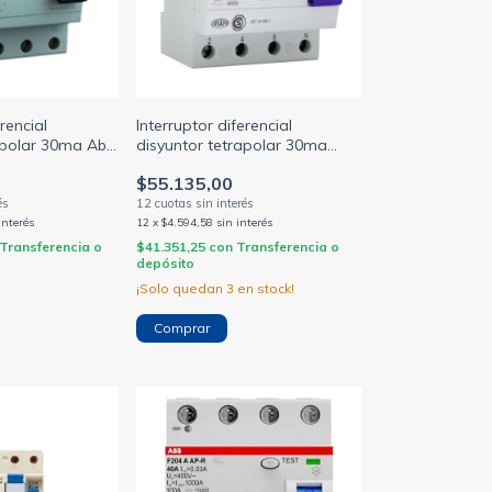
rencial
Interruptor diferencial
apolar 30ma Abb
disyuntor tetrapolar 30ma
B)
25/40/63A Baw (BAW)
$55.135,00
interés
12
x
$4.594,58
sin interés
Transferencia o
$41.351,25
con
Transferencia o
depósito
¡Solo quedan
3
en stock!
Comprar