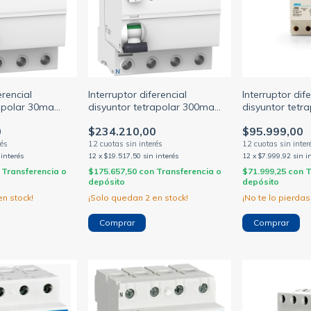
erencial
Interruptor diferencial
Interruptor dife
rapolar 30ma
disyuntor tetrapolar 300ma
disyuntor tetr
Schneider Acti9
40/63A Schneider Acti9
25/40/63A Sica
0
$234.210,00
$95.999,00
.G)
(SCHNEIDER M.G)
 interés
12
x
$19.517,50
sin interés
12
x
$7.999,92
sin i
Transferencia o
$175.657,50
con
Transferencia o
$71.999,25
con
T
depósito
depósito
n stock!
¡Solo quedan
2
en stock!
¡No te lo pierdas,
Comprar
Comprar