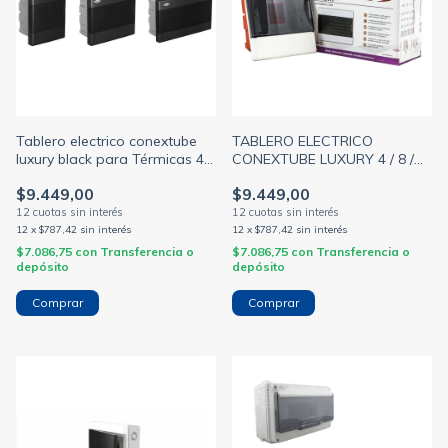
Tablero electrico conextube
TABLERO ELECTRICO
luxury black para Térmicas 4 /
CONEXTUBE LUXURY 4 / 8 /
8 y 12 modulos din
12 / 18 / 24 / 36 / 54 módulos
$9.449,00
$9.449,00
din
12
x
$787,42
sin interés
12
x
$787,42
sin interés
$7.086,75
con
Transferencia o
$7.086,75
con
Transferencia o
depósito
depósito
Comprar
Comprar