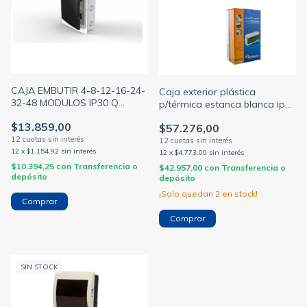
CAJA EMBUTIR 4-8-12-16-24-
Caja exterior plástica
32-48 MODULOS IP30 Q
p/térmica estanca blanca ip55
ENERGY (GEN ROD)
c/tapa transparente 8/12/24
$13.859,00
$57.276,00
módulos
12
x
$1.154,92
sin interés
12
x
$4.773,00
sin interés
$10.394,25
con
Transferencia o
$42.957,00
con
Transferencia o
depósito
depósito
¡Solo quedan
2
en stock!
Comprar
Comprar
SIN STOCK