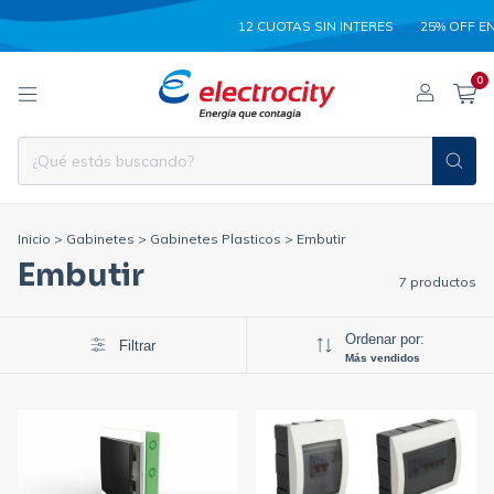
12 CUOTAS SIN INTERES
25% OFF EN
0
Inicio
>
Gabinetes
>
Gabinetes Plasticos
>
Embutir
Embutir
7 productos
Ordenar por:
Filtrar
Más vendidos