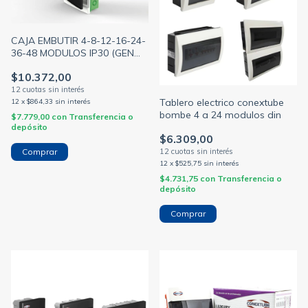
CAJA EMBUTIR 4-8-12-16-24-
36-48 MODULOS IP30 (GEN
ROD)
$10.372,00
Tablero electrico conextube
12
x
$864,33
sin interés
bombe 4 a 24 modulos din
$7.779,00
con
Transferencia o
depósito
$6.309,00
Comprar
12
x
$525,75
sin interés
$4.731,75
con
Transferencia o
depósito
Comprar