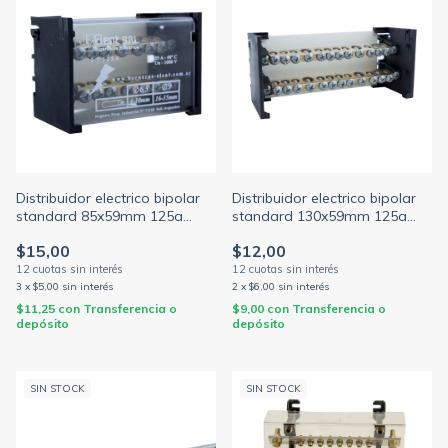
Distribuidor electrico bipolar
Distribuidor electrico bipolar
standard 85x59mm 125a
standard 130x59mm 125a
1000v 2 barras c/torn.3/16
1000v 2 barras c/torn.3/16
$15,00
$12,00
(ELENT)
(ELENT)
3
x
$5,00
sin interés
2
x
$6,00
sin interés
$11,25
con
Transferencia o
$9,00
con
Transferencia o
depósito
depósito
SIN STOCK
SIN STOCK