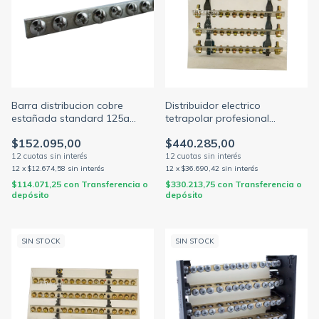
Barra distribucion cobre
Distribuidor electrico
estañada standard 125a
tetrapolar profesional
c/tornillos cabeza fijadora x 1
240x180mm 400a 1000v 4
$152.095,00
$440.285,00
metro (ELENT)
barras c/torn. 5/16 (ELENT)
12
x
$12.674,58
sin interés
12
x
$36.690,42
sin interés
$114.071,25
con
Transferencia o
$330.213,75
con
Transferencia o
depósito
depósito
SIN STOCK
SIN STOCK