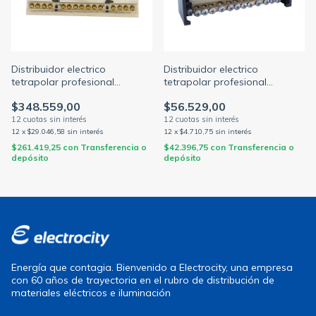
Distribuidor electrico
Distribuidor electrico
tetrapolar profesional
tetrapolar profesional
280x180mm 250a 1000v 4
130x85mm 125a 1000v 4
$348.559,00
$56.529,00
barras c/torn. 1/4 (ELENT)
barras c/torn. 3/16 (ELENT)
12
x
$29.046,58
sin interés
12
x
$4.710,75
sin interés
$261.419,25
con
Transferencia o
$42.396,75
con
Transferencia o
depósito
depósito
Energía que contagia. Bienvenido a Electrocity, una empresa
con 60 años de trayectoria en el rubro de distribución de
materiales eléctricos e iluminación