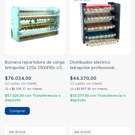
Bornera repartidora de carga
Distribuidor electrico
tetrapolar 125a 250/450v c/15
tetrapolar profesional
salidas p/riel din
85x85mm 125a 1000v 4
$76.034,00
$44.370,00
barras c/torn. 3/16 (ELENT)
12
x
$6.336,17
sin interés
12
x
$3.697,50
sin interés
$57.025,50
con
Transferencia o
$33.277,50
con
Transferencia o
depósito
depósito
SIN STOCK
SIN STOCK