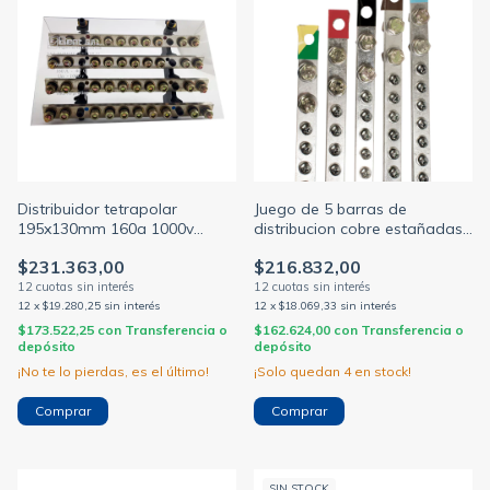
Distribuidor tetrapolar
Juego de 5 barras de
195x130mm 160a 1000v
distribucion cobre estañadas
torn.1/4 profesional (ELENT)
262mm 160a standard c/10
$231.363,00
$216.832,00
tornillos c/u (GABEXEL)
12
x
$19.280,25
sin interés
12
x
$18.069,33
sin interés
$173.522,25
con
Transferencia o
$162.624,00
con
Transferencia o
depósito
depósito
¡No te lo pierdas, es el último!
¡Solo quedan
4
en stock!
SIN STOCK