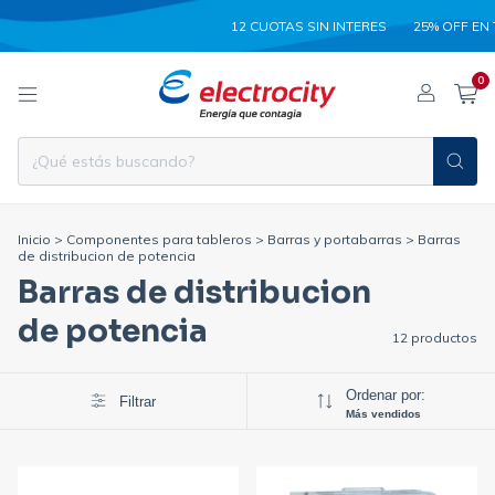
12 CUOTAS SIN INTERES
25% OFF EN T
0
Inicio
>
Componentes para tableros
>
Barras y portabarras
>
Barras
de distribucion de potencia
Barras de distribucion
de potencia
12 productos
Ordenar por:
Filtrar
Más vendidos