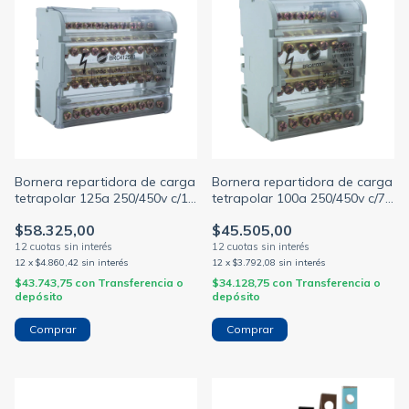
Bornera repartidora de carga
Bornera repartidora de carga
tetrapolar 125a 250/450v c/11
tetrapolar 100a 250/450v c/7
salidas p/riel din
salidas p/riel din
$58.325,00
$45.505,00
12
x
$4.860,42
sin interés
12
x
$3.792,08
sin interés
$43.743,75
con
Transferencia o
$34.128,75
con
Transferencia o
depósito
depósito