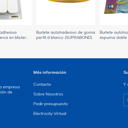
adhesiva
Burlete autohadesivo de goma
Burlete autoh
anca en blister
perfil d blanco (SUPRABOND)
espuma doble 
)
5mts gris (S
Más información
Su
Contacto
Y 
una empresa
ción de
Sobre Nosotros
Pedir presupuesto
Electrocity Virtual