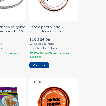
adesivo de goma
Zocalo para puerta
espesor 10x10 x
autohadesivo blanco
(SUPRABOND)
(SUPRABOND)
$10.366,00
erés
12
x
$863,83
sin interés
ansferencia o
$7.774,50
con
Transferencia o
depósito
SIN STOCK