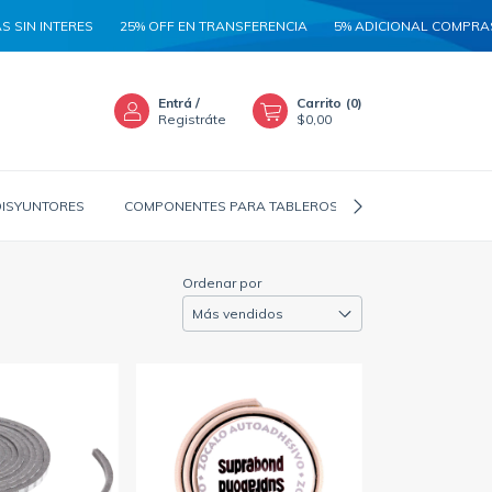
IN INTERES
25% OFF EN TRANSFERENCIA
5% ADICIONAL COMPRAS MA
Entrá
/
Carrito
(
0
)
Registráte
$0,00
DISYUNTORES
COMPONENTES PARA TABLEROS
CANALIZADORES
Ordenar por