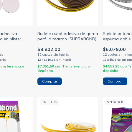
adhesiva
Burlete autohadesivo de goma
Burlete autoh
 en blister
perfil d marron (SUPRABOND)
espuma doble 
)
5mts marron 
$9.802,00
$6.079,00
terés
12
x
$816,83
sin interés
12
x
$506,58
sin int
ransferencia o
$7.351,50
con
Transferencia o
$4.559,25
con
Tr
depósito
depósito
SIN STOCK
SIN STOCK