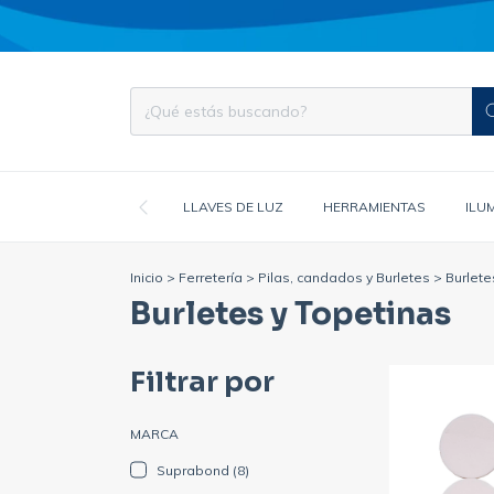
LLAVES DE LUZ
HERRAMIENTAS
ILU
Inicio
>
Ferretería
>
Pilas, candados y Burletes
>
Burlete
Burletes y Topetinas
Filtrar por
MARCA
Suprabond (8)