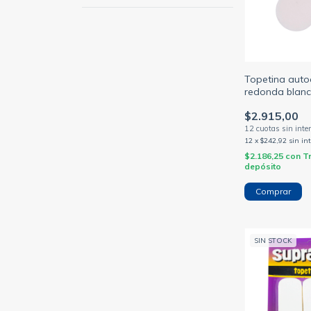
Topetina auto
redonda blanca
(SUPRABOND
$2.915,00
12
x
$242,92
sin in
$2.186,25
con
T
depósito
SIN STOCK