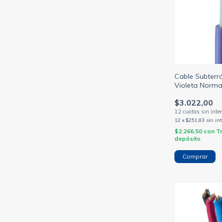
Cable Subterr
Violeta Norma
M.H.
$3.022,00
12
x
$251,83
sin in
$2.266,50
con
T
depósito
Comprar