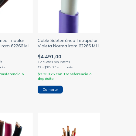
neo Tripolar
Cable Subterráneo Tetrapolar
 Iram 62266 M.H.
Violeta Norma Iram 62266 M.H.
$4.491,00
erés
12
x
$374,25
sin interés
ansferencia o
$3.368,25
con
Transferencia o
depósito
Comprar