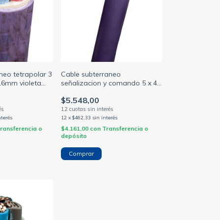
neo tetrapolar 3
Cable subterraneo
16mm violeta
señalizacion y comando 5 x 4
mm violeta iram 2178-1 / 2268
$5.548,00
(NORMALIZADO)
nterés
12
x
$462,33
sin interés
ransferencia o
$4.161,00
con
Transferencia o
depósito