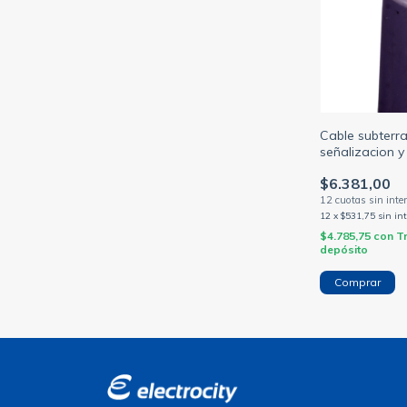
Cable subterr
señalizacion 
1.5 mm violeta
$6.381,00
2268 (NORMA
12
x
$531,75
sin in
$4.785,75
con
T
depósito