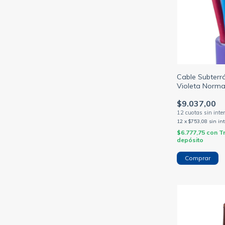
Cable Subterr
Violeta Norma
Tetrapolar más
$9.037,00
12
x
$753,08
sin in
$6.777,75
con
T
depósito
Comprar