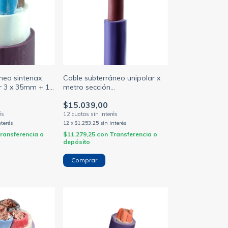
neo sintenax
Cable subterráneo unipolar x
ar 3 x 35mm + 1
metro sección
a (PRYSMIAN)
16/25/35/50/70/95/120mm
$15.039,00
(NORMALIZADO)
nterés
12
x
$1.253,25
sin interés
ransferencia o
$11.279,25
con
Transferencia o
depósito
Comprar