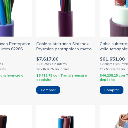
áneo Pentapolar
Cable subterráneo Sintenax
Cable subterra
 Iram 62266
Prysmian pentapolar x metro
valio tetrapol
 TIerra M.H.
sección 2.5/4/6/10/16mm
x 16mm violet
$7.617,00
$61.651,00
(PRYSMIAN)
terés
12
x
$634,75
sin interés
12
x
$5.137,58
sin i
ransferencia o
$5.712,75
con
Transferencia o
$46.238,25
con
T
depósito
depósito
Comprar