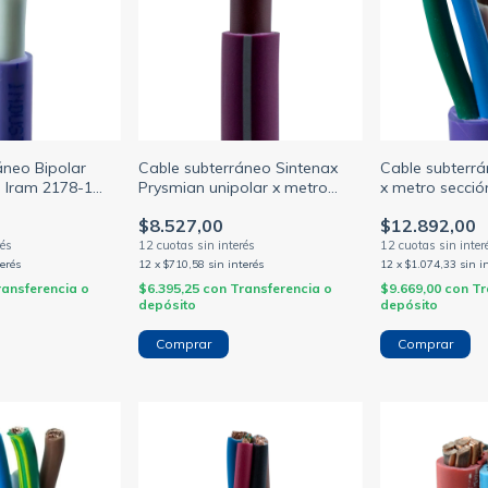
áneo Bipolar
Cable subterráneo Sintenax
Cable subterr
 Iram 2178-1
Prysmian unipolar x metro
x metro secci
sección
(NORMALIZAD
$8.527,00
$12.892,00
16/25/35/50/70/95/120/150mm
(PRYSMIAN)
terés
12
x
$710,58
sin interés
12
x
$1.074,33
sin i
ransferencia o
$6.395,25
con
Transferencia o
$9.669,00
con
Tr
depósito
depósito
Comprar
Comprar