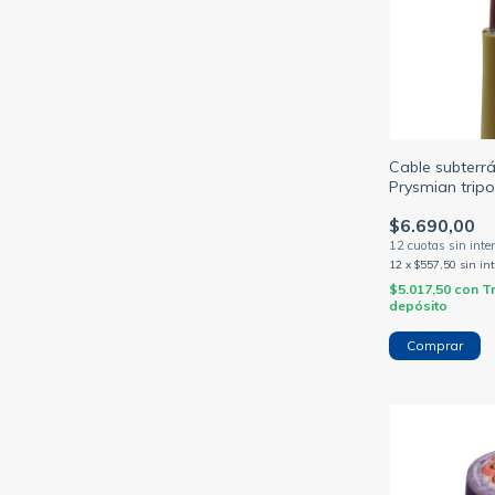
Cable subter
Prysmian tripo
sección 1.5/2
$6.690,00
(PRYSMIAN)
12
x
$557,50
sin in
$5.017,50
con
T
depósito
Comprar