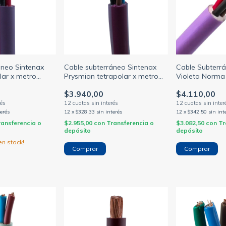
áneo Sintenax
Cable subterráneo Sintenax
Cable Subterrá
lar x metro
Prysmian tetrapolar x metro
Violeta Norma
.5/4/6mm
sección 1.5/2.5/4/6/10/16mm
$3.940,00
$4.110,00
(PRYSMIAN)
terés
12
x
$328,33
sin interés
12
x
$342,50
sin int
ransferencia o
$2.955,00
con
Transferencia o
$3.082,50
con
Tr
depósito
depósito
n stock!
Comprar
Comprar