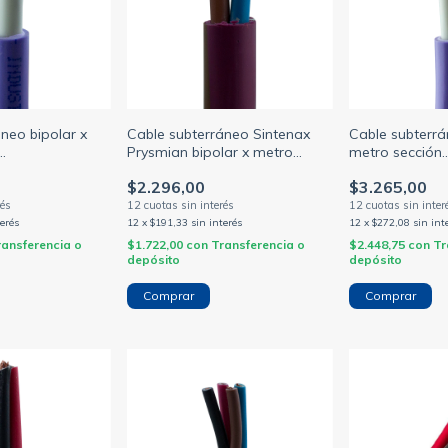
neo bipolar x
Cable subterráneo Sintenax
Cable subterrá
Prysmian bipolar x metro
metro sección
0mm
sección 1.5/2.5/4/6mm
1.5/2.5/4/6/10
$2.296,00
$3.265,00
O)
(PRYSMIAN)
(NORMALIZAD
terés
12
x
$191,33
sin interés
12
x
$272,08
sin int
ransferencia o
$1.722,00
con
Transferencia o
$2.448,75
con
Tr
depósito
depósito
Comprar
Comprar