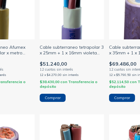
ráneo Afumex
Cable subterraneo tetrapolar 3
Cable subterra
lar x metro
x 25mm + 1 x 16mm violeta
x 35mm + 1 x 
.5/4mm
iram 2178-1
iram 2178-1
$51.240,00
$69.486,00
terés
12
x
$4.270,00
sin interés
12
x
$5.790,50
sin i
ransferencia o
$38.430,00
con
Transferencia o
$52.114,50
con
T
depósito
depósito