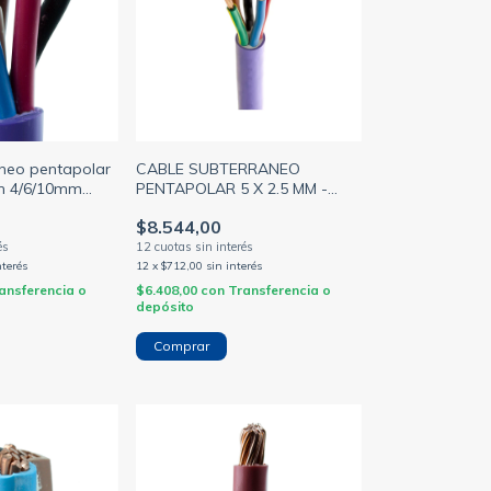
CABLE SUBTERRANEO
áneo pentapolar
PENTAPOLAR 5 X 2.5 MM -
ón 4/6/10mm
DIAM.EXT. 14MM -
O)
$8.544,00
TETRRAPOLAR + TIERRA - (MH
CONDUCTORES)
12
x
$712,00
sin interés
nterés
$6.408,00
con
Transferencia o
ansferencia o
depósito