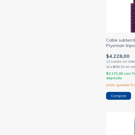
Cable subterr
Prysmian tripo
sección 1.5/2
$4.228,00
(PRYSMIAN)
12
x
$352,33
sin in
$3.171,00
con
T
depósito
¡Solo quedan
5
e
Comprar