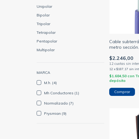
Unipolar
Bipolar
Tripolar
Tetrapolar
Pentapolar
Cable subterrá
metro sección
Multipolar
1.5/2.5/4/6/1
$2.246,00
(NORMALIZAD
12
x
$187,17
sin in
MARCA
$1.684,50
con
T
depósito
M.h. (4)
Comprar
Mh Conductores (1)
Normalizado (7)
Prysmian (9)