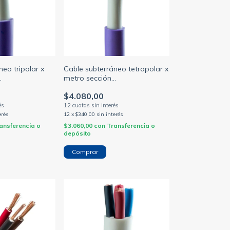
neo tripolar x
Cable subterráneo tetrapolar x
metro sección
mm
1.5/2.5/4/6/10/16mm
$4.080,00
O)
(NORMALIZADO)
erés
12
x
$340,00
sin interés
ansferencia o
$3.060,00
con
Transferencia o
depósito
Comprar