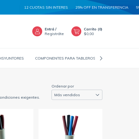
12 CUOTAS SIN INTERES
25% OFF EN TRANSFERENCIA
5% ADI
Entrá
/
Carrito
(
0
)
Registráte
$0,00
DISYUNTORES
COMPONENTES PARA TABLEROS
CANALIZADORES
Ordenar por
condiciones exigentes.