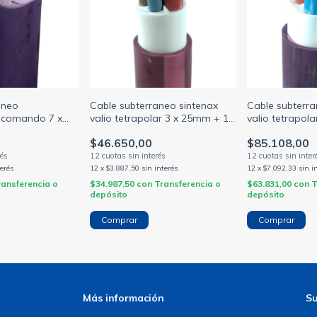
aneo
Cable subterraneo sintenax
Cable subterra
y comando 7 x
valio tetrapolar 3 x 25mm + 1
valio tetrapol
 iram 2178-1 /
x 16mm violeta (PRYSMIAN)
x 25mm violet
$46.650,00
$85.108,00
LIZADO)
terés
12
x
$3.887,50
sin interés
12
x
$7.092,33
sin i
ransferencia o
$34.987,50
con
Transferencia o
$63.831,00
con
T
depósito
depósito
Más información
Su