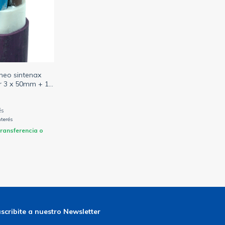
neo sintenax
ar 3 x 50mm + 1
a (PRYSMIAN)
nterés
ransferencia o
scribite a nuestro Newsletter