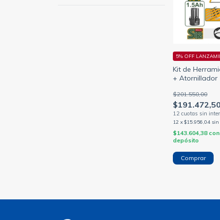
5% OFF LANZAMI
Kit de Herram
+ Atornillador
Jadever JDDT
$201.550,00
$191.472,5
12
x
$15.956,04
sin
$143.604,38
con
depósito