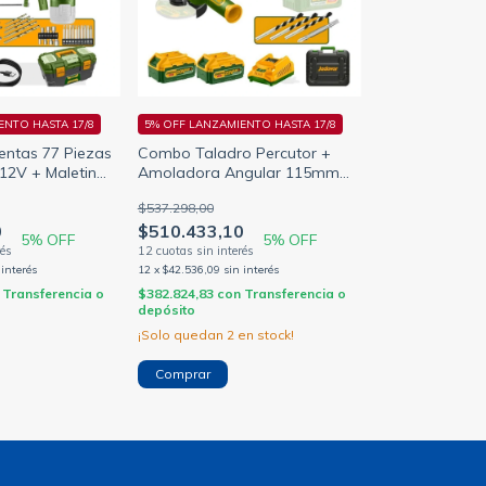
ENTO HASTA 17/8
5% OFF LANZAMIENTO HASTA 17/8
ientas 77 Piezas
Combo Taladro Percutor +
 12V + Maletin
Amoladora Angular 115mm
1B77
Jadever JDCK20273-4
$537.298,00
0
$510.433,10
5
% OFF
5
% OFF
 interés
12
x
$42.536,09
sin interés
Transferencia o
$382.824,83
con
Transferencia o
depósito
¡Solo quedan
2
en stock!