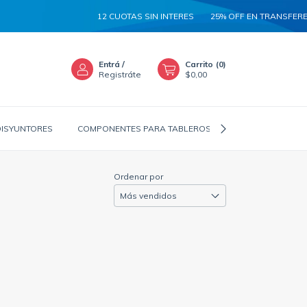
12 CUOTAS SIN INTERES
25% OFF EN TRANSFERENCIA
Entrá
/
Carrito
(
0
)
Registráte
$0,00
DISYUNTORES
COMPONENTES PARA TABLEROS
CANALIZADORES
Ordenar por