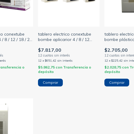
ico conextube
tablero electrico conextube
tablero electr
 / 8 / 12 / 18 / 24
bombe aplicarior 4 / 8 / 12
bombe plástic
módulos din
ip30 sin puert
$7.817,00
$2.705,00
terés
12
x
$651,42
sin interés
12
x
$225,42
sin int
ransferencia o
$5.862,75
con
Transferencia o
$2.028,75
con
Tr
depósito
depósito
Comprar