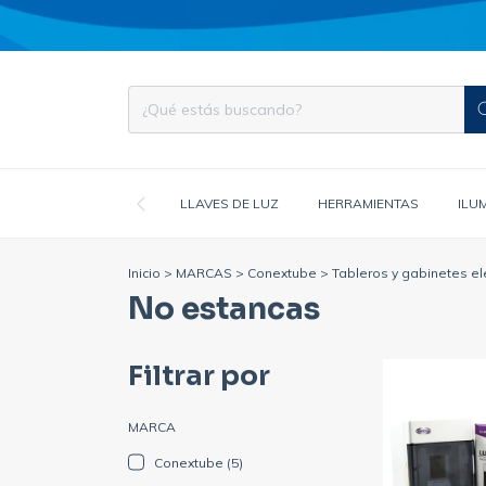
LLAVES DE LUZ
HERRAMIENTAS
ILU
Inicio
>
MARCAS
>
Conextube
>
Tableros y gabinetes el
No estancas
Filtrar por
MARCA
Conextube (5)