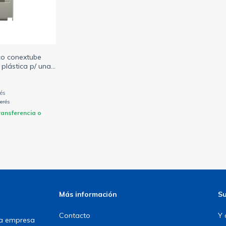
ico conextube
plástica p/ una
los din ip30 sin
terés
ransferencia o
Más información
Su
Contacto
Y 
una empresa