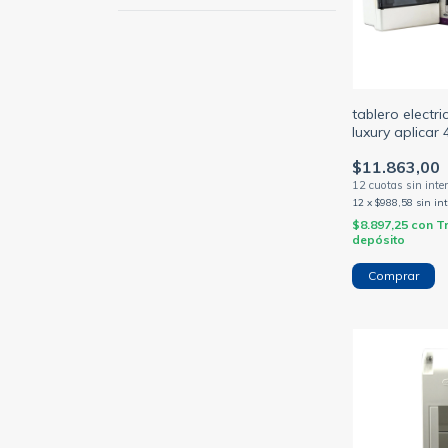
tablero electr
luxury aplicar 4
módulos din
$11.863,00
12
x
$988,58
sin in
$8.897,25
con
T
depósito
Comprar