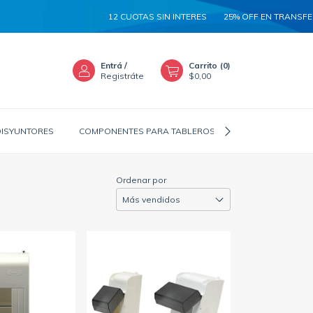
12 CUOTAS SIN INTERES
25% OFF EN TRANSFERE
Entrá
/
Carrito
(
0
)
Registráte
$0,00
DISYUNTORES
COMPONENTES PARA TABLEROS
CANALIZADORES
Ordenar por