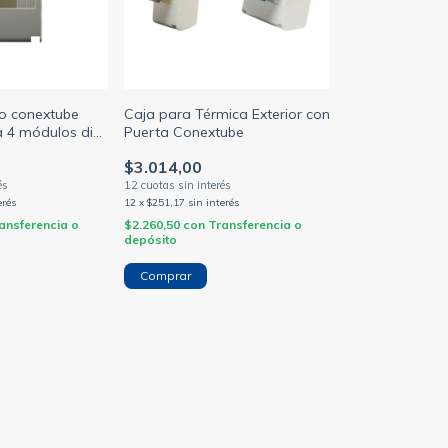
ico conextube
Caja para Térmica Exterior con
a 4 módulos din
Puerta Conextube
a
$3.014,00
erés
12
x
$251,17
sin interés
ansferencia o
$2.260,50
con
Transferencia o
depósito
Comprar