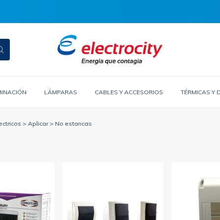
MINACIÓN
LÁMPARAS
CABLES Y ACCESORIOS
TÉRMICAS Y 
ectricos
>
Aplicar
>
No estancas