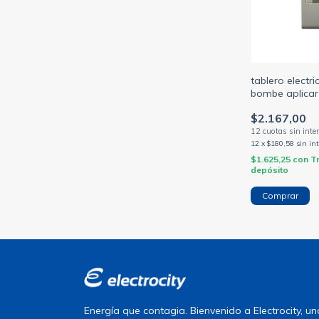
tablero electr
bombe aplicar 
termica 2 módu
$2.167,00
puerta
12
x
$180,58
sin in
$1.625,25
con
T
depósito
Energía que contagia. Bienvenido a Electrocity, 