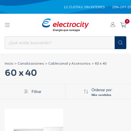
12 CUOTAS SIN INTERES
25% OFF E
0
Inicio
>
Canalizaciones
>
Cablecanal y Accesorios
>
60 x 40
60 x 40
Ordenar por:
Filtrar
Más vendidos