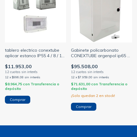
tablero electrico conextube
Gabinete policarbonato
aplicar estanco IP55 4 / 8 / 12
CONEXTUBE argenpol ip65 +
módulos din
placa montaje varias
$11.953,00
$95.508,00
medidas
12
x
$996,08
sin interés
12
x
$7.959,00
sin interés
$8.964,75
con
Transferencia o
$71.631,00
con
Transferencia o
depósito
depósito
¡Solo quedan
2
en stock!
Comprar
Comprar