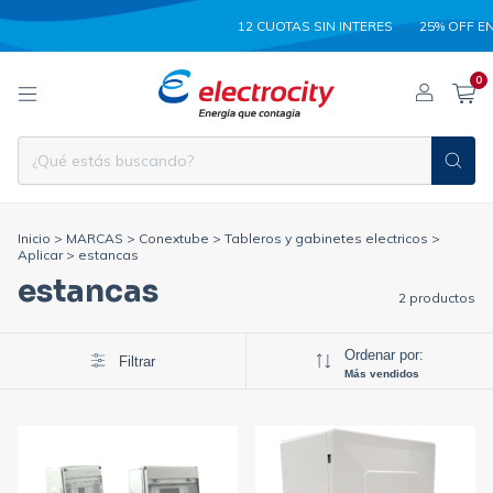
12 CUOTAS SIN INTERES
25% OFF EN
0
Inicio
>
MARCAS
>
Conextube
>
Tableros y gabinetes electricos
>
Aplicar
>
estancas
estancas
2 productos
Ordenar por:
Filtrar
Más vendidos