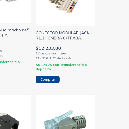
plug macho rj45
CONECTOR MODULAR JACK
 (JA)
RJ11 HEMBRA C/TRABA
P/PANEL DE 6 CONTACTOS
$12.233,00
MARFIL AMP
rés
12
x
$1.019,42
sin interés
nsferencia o
$9.174,75
con
Transferencia o
depósito