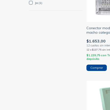
Ja (1)
Conector modu
macho categor
contactos am
$1.653,00
12
x
$137,75
sin in
$1.239,75
con
T
depósito