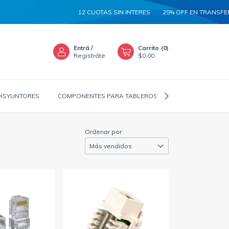
12 CUOTAS SIN INTERES
25% OFF EN TRANSFEREN
Entrá
/
Carrito
(
0
)
Registráte
$0,00
DISYUNTORES
COMPONENTES PARA TABLEROS
CANALIZADORES
Ordenar por