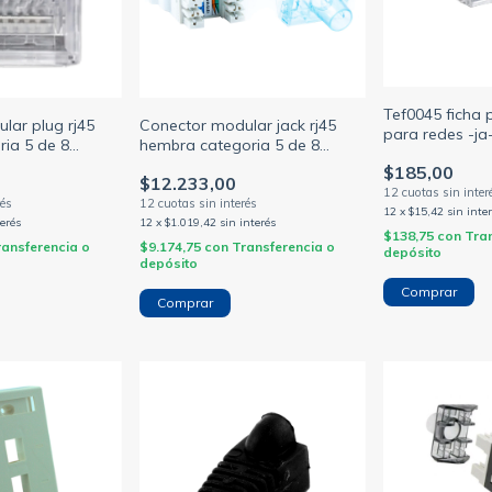
Tef0045 ficha 
lar plug rj45
Conector modular jack rj45
para redes -ja-
ia 5 de 8
hembra categoria 5 de 8
p (AMP)
contactos marfil o negro amp
$185,00
$12.233,00
(AMP)
12
x
$15,42
sin inte
terés
12
x
$1.019,42
sin interés
$138,75
con
Tra
ransferencia o
$9.174,75
con
Transferencia o
depósito
depósito