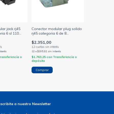
ar jack rj45
Conector modular plug solido
ia 6 sl 110
rj45 categoria 6 de 8
ul-negro amp
contactos amp
$2.351,00
nterés
12
x
$195,92
sin interés
ransferencia o
$1.763,25
con
Transferencia o
depósito
scribite a nuestro Newsletter