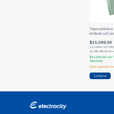
Tapa plástica 
embutir p/2 jac
categria 5 be
$15.099,00
12
x
$1.258,25
sin 
$11.324,25
con
depósito
¡Solo quedan
4
e