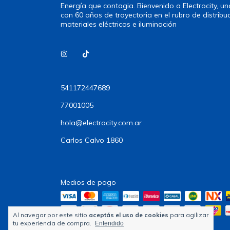
Energía que contagia. Bienvenido a Electrocity, 
con 60 años de trayectoria en el rubro de distribu
materiales eléctricos e iluminación
541172447689
77001005
hola@electrocity.com.ar
Carlos Calvo 1860
Medios de pago
Al navegar por este sitio
aceptás el uso de cookies
para agilizar
tu experiencia de compra.
Entendido