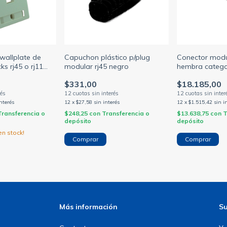
wallplate de
Capuchon plástico p/plug
Conector modul
ks rj45 o rj11
modular rj45 negro
hembra categor
ige amp
p/patchera az
$331,00
$18.185,00
interés
12
x
$27,58
sin interés
12
x
$1.515,42
sin i
Transferencia o
$248,25
con
Transferencia o
$13.638,75
con
T
depósito
depósito
n stock!
Más información
Su