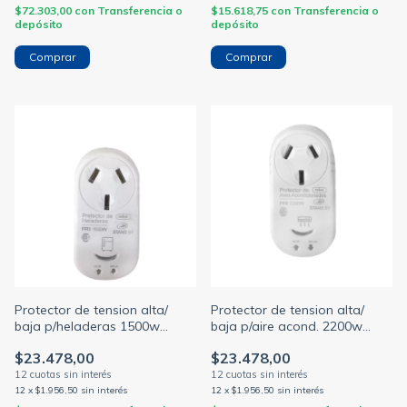
$72.303,00
con
Transferencia o
$15.618,75
con
Transferencia o
depósito
depósito
Protector de tension alta/
Protector de tension alta/
baja p/heladeras 1500w
baja p/aire acond. 2200w
enchufable 220v blanco
enchufable 220v blanco
$23.478,00
$23.478,00
(STAND BY)
(STAND BY)
12
x
$1.956,50
sin interés
12
x
$1.956,50
sin interés