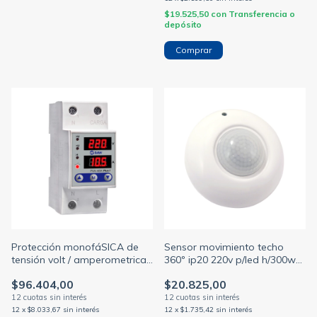
$19.525,50
con
Transferencia o
depósito
Protección monofáSICA de
Sensor movimiento techo
tensión volt / amperometrica
360º ip20 220v p/led h/300w
220v modular 40a 2 modulos
p/inc. h/1200w blanco
$96.404,00
$20.825,00
BAW
(OSRAM - LEDVANCE)
12
x
$8.033,67
sin interés
12
x
$1.735,42
sin interés