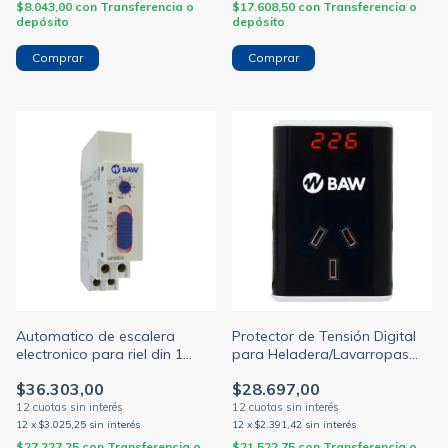
$8.043,00
con
Transferencia o
$17.608,50
con
Transferencia o
depósito
depósito
Automatico de escalera
Protector de Tensión Digital
electronico para riel din 1
para Heladera/Lavarropas
modulo 230v 2300w 3/4 hilos
Negro Baw RUMTF-10AD
$36.303,00
$28.697,00
((BAW))
12
x
$3.025,25
sin interés
12
x
$2.391,42
sin interés
$27.227,25
con
Transferencia o
$21.522,75
con
Transferencia o