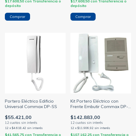
$17.608,50
con
Transferencia o
$17.608,50
con
Transferencia o
depósito
depósito
Portero Eléctrico Edificio
Kit Portero Eléctrico con
Universal Commax DP-SS
Frente Embutir Commax DP-
201LA DR-H
$55.421,00
$142.883,00
12
x
$4.618,42
sin interés
12
x
$11.906,92
sin interés
$41.565,75
con
Transferencia o
$107.162,25
con
Transferencia o