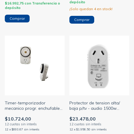
depósito
$16.992,75
con
Transferencia o
depósito
¡Solo quedan
4
en stock!
Timer-temporizador
Protector de tension alta/
mecanico progr. enchufable
baja p/tv - audio 1500w
24hs 220v (JA)
enchufable 220v blanco
$10.724,00
$23.478,00
(STAND BY)
12
x
$893,67
sin interés
12
x
$1.956,50
sin interés