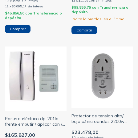
12
x
$11.095,08
sin interés
12
x
$5.095,17
sin interés
$99.855,75
con
Transferencia o
depósito
$45.856,50
con
Transferencia o
depósito
¡No te lo pierdas, es el último!
Comprar
Protector de tension alta/
Portero eléctrico dp-201la
baja p/microondas 2200w
frente embutir / aplicar con /
enchufable 220v blanco
sin cerradura eléctrica
$23.478,00
(STAND BY)
$165.827,00
(COMMAX)