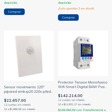
depósito
depósito
¡Solo quedan
3
en stock!
Protector Tension Monofasico
Wifi Smart Digital BAW Pva-
Sensor movimiento 120º
63a
p/pared emb.ip20 220v p/led
$142.214,00
h/300w p/inc. h/1200w blanco
$22.657,00
ledvance (OSRAM -
12
x
$11.851,17
sin interés
LEDVANCE)
12
x
$1.888,08
sin interés
$106.660,50
con
Transferencia o