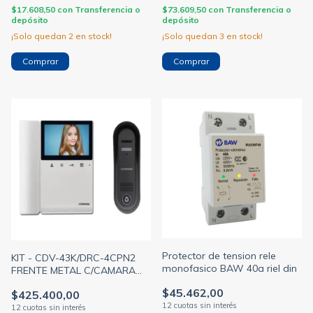
$17.608,50
con
Transferencia o
$73.609,50
con
Transferencia o
depósito
depósito
¡Solo quedan
2
en stock!
¡Solo quedan
3
en stock!
Protector de tension rele
KIT - CDV-43K/DRC-4CPN2
monofasico BAW 40a riel din
FRENTE METAL C/CAMARA
RECTANG.+ PANTALLA 4.3
$45.462,00
$425.400,00
LED LCD EXTERIOR