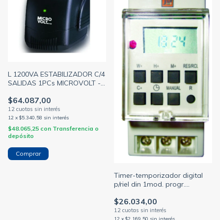
L 1200VA ESTABILIZADOR C/4
SALIDAS 1PCs MICROVOLT -
TRV- (TRV)
$64.087,00
12
x
$5.340,58
sin interés
$48.065,25
con
Transferencia o
depósito
Timer-temporizador digital
p/riel din 1mod. progr.
24hs/7dias 220v- ja - (JA)
$26.034,00
12
x
$2.169,50
sin interés