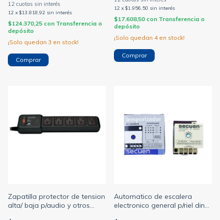
12
x
$1.956,50
sin interés
12
x
$13.818,92
sin interés
$17.608,50
con
Transferencia o
$124.370,25
con
Transferencia o
depósito
depósito
¡Solo quedan
4
en stock!
¡Solo quedan
3
en stock!
Comprar
Zapatilla protector de tension
Automatico de escalera
alta/ baja p/audio y otros
electronico general p/riel din
2200w enchufable 220v negro
2000w regulacion 8 seg. a 5