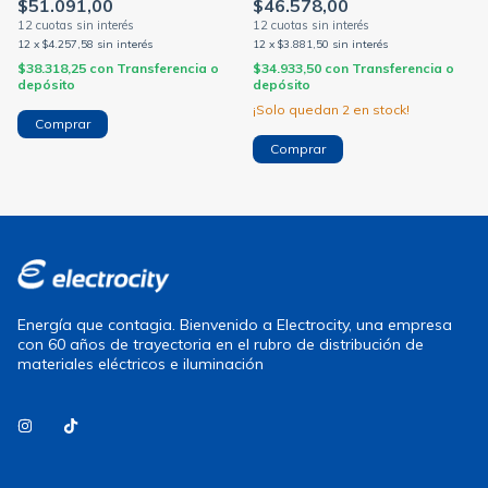
$51.091,00
$46.578,00
(STAND BY)
minutos (SECUEN)
12
x
$4.257,58
sin interés
12
x
$3.881,50
sin interés
$38.318,25
con
Transferencia o
$34.933,50
con
Transferencia o
depósito
depósito
¡Solo quedan
2
en stock!
Energía que contagia. Bienvenido a Electrocity, una empresa
con 60 años de trayectoria en el rubro de distribución de
materiales eléctricos e iluminación