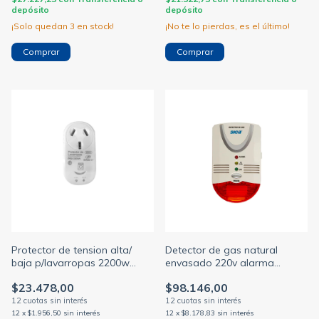
depósito
depósito
¡Solo quedan
3
en stock!
¡No te lo pierdas, es el último!
Protector de tension alta/
Detector de gas natural
baja p/lavarropas 2200w
envasado 220v alarma
enchufable 220v blanco
sonora (SICA)
$23.478,00
$98.146,00
(STAND BY)
12
x
$1.956,50
sin interés
12
x
$8.178,83
sin interés