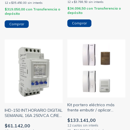
12
x
$3.788,50
sin interés
12
x
$35.450,00
sin interés
$34.096,50
con
Transferencia o
$319.050,00
con
Transferencia o
depósito
depósito
Kit portero eléctrico más
frente embutir / aplicar
IHD-150 INT.HORARIO DIGITAL
(COMMAX)
SEMANAL 16A 250VCA C/RES.
$133.141,00
300W LED BAW (BAW)
$61.142,00