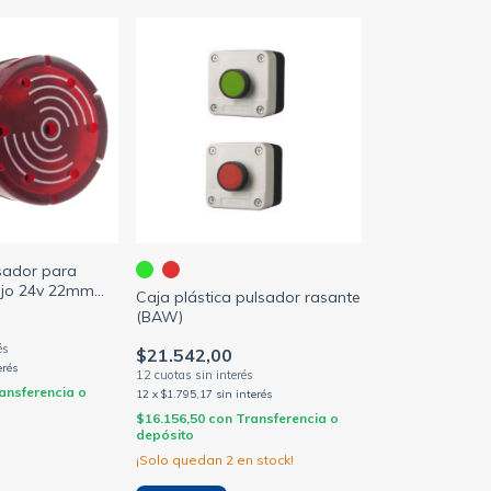
sador para
ojo 24v 22mm
Caja plástica pulsador rasante
 B6EY774BB
(BAW)
$21.542,00
erés
ansferencia o
12
x
$1.795,17
sin interés
$16.156,50
con
Transferencia o
depósito
¡Solo quedan
2
en stock!