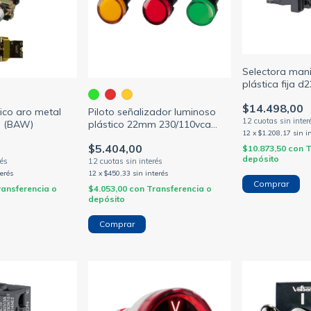
Selectora mani
plástica fija d
(SCHNEIDER - 
$14.498,00
ico aro metal
Piloto señalizador luminoso
m (BAW)
plástico 22mm 230/110vca
12
x
$1.208,17
sin i
c/led (BAW)
$5.404,00
$10.873,50
con
T
depósito
terés
12
x
$450,33
sin interés
Comprar
ransferencia o
$4.053,00
con
Transferencia o
depósito
Comprar