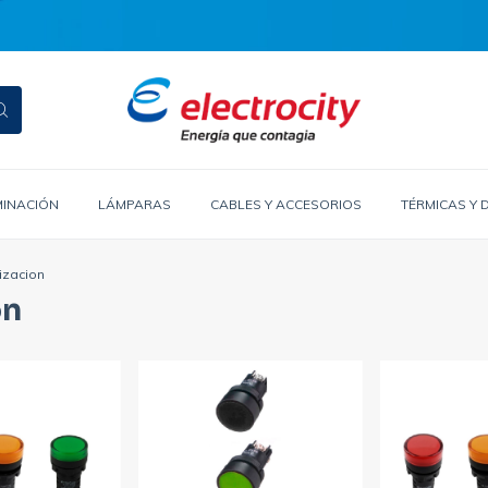
MINACIÓN
LÁMPARAS
CABLES Y ACCESORIOS
TÉRMICAS Y 
izacion
on