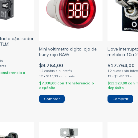
tacto p/pulsador
 TLM)
Mini voltimetro digital ojo de
Llave interrup
buey rojo BAW
metálica 10a 2
posicion si-no
$9.784,00
$17.764,00
terés
ransferencia o
12
x
$815,33
sin interés
12
x
$1.480,33
sin i
$7.338,00
con
Transferencia o
$13.323,00
con
T
depósito
depósito