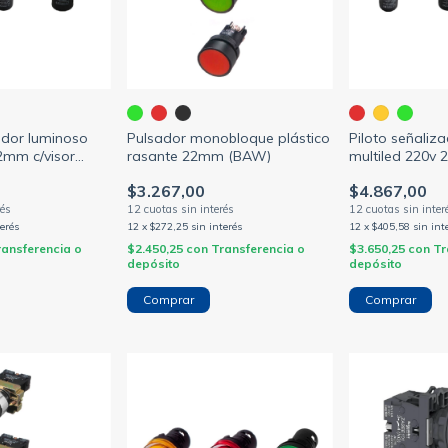
ador luminoso
Pulsador monobloque plástico
Piloto señaliz
22mm c/visor
rasante 22mm (BAW)
multiled 220v 
(ELIBET)
$3.267,00
$4.867,00
terés
12
x
$272,25
sin interés
12
x
$405,58
sin int
ransferencia o
$2.450,25
con
Transferencia o
$3.650,25
con
Tr
depósito
depósito
Comprar
Comprar