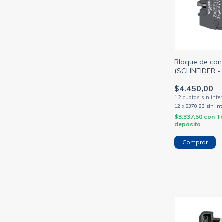
Bloque de con
(SCHNEIDER -
$4.450,00
12
x
$370,83
sin in
$3.337,50
con
T
depósito
Comprar