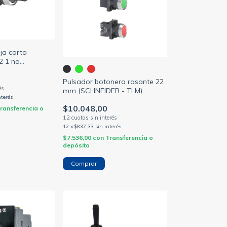
ja corta
22 1 na
TLM)
Pulsador botonera rasante 22
mm (SCHNEIDER - TLM)
nterés
$10.048,00
ransferencia o
12
x
$837,33
sin interés
$7.536,00
con
Transferencia o
depósito
Comprar