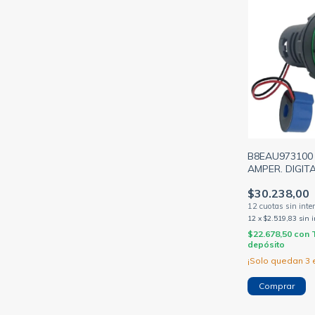
B8EAU973100 
AMPER. DIGIT
VERDE BAW (
$30.238,00
12
x
$2.519,83
sin 
$22.678,50
con
depósito
¡Solo quedan
3
e