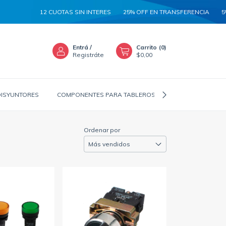
12 CUOTAS SIN INTERES
25% OFF EN TRANSFERENCIA
5% ADICI
Entrá
/
Carrito
(
0
)
Registráte
$0,00
DISYUNTORES
COMPONENTES PARA TABLEROS
CANALIZADORES
Ordenar por