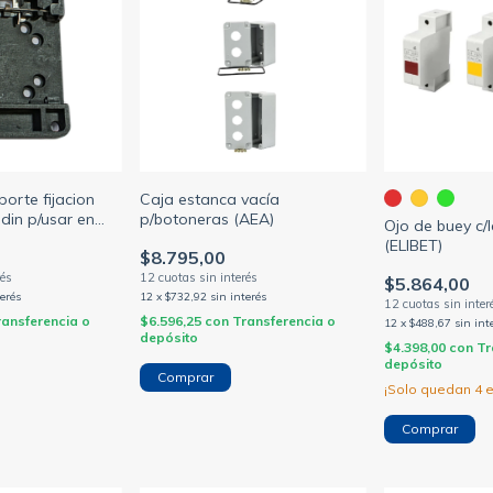
orte fijacion
Caja estanca vacía
l din p/usar en
p/botoneras (AEA)
Ojo de buey c/l
0/32/40a (ELIBET)
(ELIBET)
$8.795,00
$5.864,00
terés
12
x
$732,92
sin interés
ransferencia o
$6.596,25
con
Transferencia o
12
x
$488,67
sin int
depósito
$4.398,00
con
Tr
depósito
Comprar
¡Solo quedan
4
e
Comprar