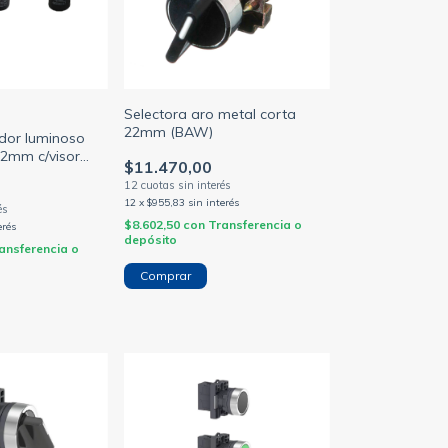
Selectora aro metal corta
22mm (BAW)
ador luminoso
22mm c/visor
$11.470,00
12
x
$955,83
sin interés
$8.602,50
con
Transferencia o
erés
depósito
ansferencia o
Comprar