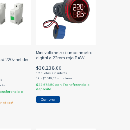
Mini voltimetro / amperimetro
digital ø 22mm rojo BAW
ed 220v riel din
$30.238,00
12
x
$2.519,83
sin interés
$22.678,50
con
Transferencia o
erés
depósito
ansferencia o
n stock!