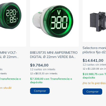
Selectora mani
plástica fija d
MINI VOLT-
B8EU973S MINI AMPERIMETRO
(SCHNEIDER - 
AL Ø 22mm
DIGITAL Ø 22mm VERDE BAW
$14.641,00
BAW)
(BAW)
$9.784,00
12
x
$1.220,08
sin i
interés
12
x
$815,33
sin interés
$10.980,75
con
T
depósito
Transferencia o
$7.338,00
con
Transferencia o
depósito
¡No te lo pierdas,
n stock!
Comprar