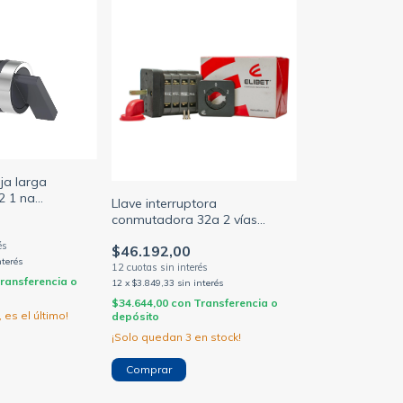
ja larga
22 1 na
Llave interruptora
TLM)
conmutadora 32a 2 vías
posición 1-0-2 p/panel (ELIBET)
$46.192,00
nterés
ransferencia o
12
x
$3.849,33
sin interés
$34.644,00
con
Transferencia o
 es el último!
depósito
¡Solo quedan
3
en stock!
Comprar