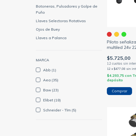
Botoneras, Pulsadores y Golpe de
Puño
Llaves Selectoras Rotativas
Ojos de Buey
Llaves a Palanca
Piloto señaliz
multiled 24v 
(ELIBET)
$5.725,00
MARCA
12
x
$477,08
sin in
Abb (1)
$4.293,75
con
T
Aea (35)
depósito
Baw (23)
Comprar
Elibet (18)
Schneider - Tlm (5)