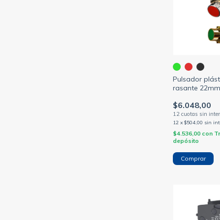
Pulsador plást
rasante 22m
$6.048,00
12
x
$504,00
sin in
$4.536,00
con
T
depósito
Comprar