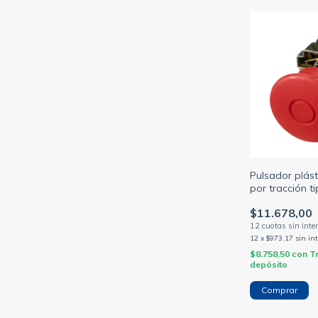
Pulsador plás
por tracción t
ø40mm 1nc ro
$11.678,00
12
x
$973,17
sin in
$8.758,50
con
T
depósito