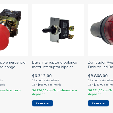
tico emergencia
Llave interruptor a palanca
Zumbador Avi
ipo hongo
metal interruptor bipolar
Embutir Led R
jo (BAW)
posicion 0-1 p/panel 8a 250vca
10A 230v Baw
$6.312,00
$8.868,00
terés
12
x
$526,00
sin interés
12
x
$739,00
sin int
ransferencia o
$4.734,00
con
Transferencia o
$6.651,00
con
Tr
depósito
depósito