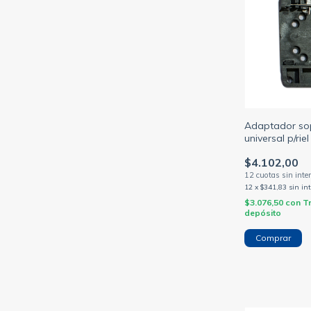
Adaptador sop
universal p/rie
llaves 12/16/2
$4.102,00
12
x
$341,83
sin in
$3.076,50
con
T
depósito