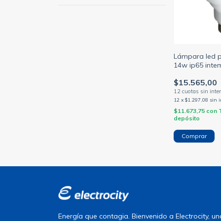
Lámpara led p
14w ip65 inte
(SICA)
$15.565,00
12
x
$1.297,08
sin 
$11.673,75
con
depósito
Comprar
Energía que contagia. Bienvenido a Electrocity, 