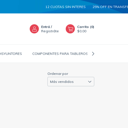
12 CUOTAS SIN INTERES
25% OFF EN TRANSFER
Entrá
/
Carrito
(
0
)
Registráte
$0,00
DISYUNTORES
COMPONENTES PARA TABLEROS
CANALIZADORES
Ordenar por