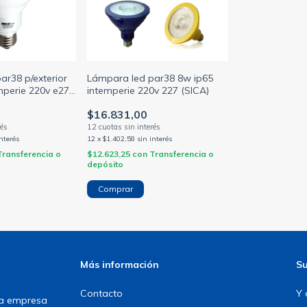
ar38 p/exterior
Lámpara led par38 8w ip65
mperie 220v e27
intemperie 220v 227 (SICA)
$16.831,00
interés
12
x
$1.402,58
sin interés
Transferencia o
$12.623,25
con
Transferencia o
depósito
Comprar
Más información
Su
Contacto
Y 
una empresa