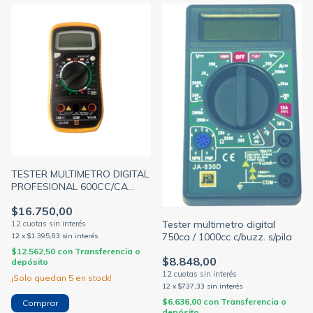
TESTER MULTIMETRO DIGITAL
PROFESIONAL 600CC/CA
C/BUZZ. DIODO Y TRANS.
$16.750,00
S/BAT.9V -JA- (JA)
Tester multimetro digital
750ca / 1000cc c/buzz. s/pila
12
x
$1.395,83
sin interés
$12.562,50
con
Transferencia o
$8.848,00
depósito
¡Solo quedan
5
en stock!
12
x
$737,33
sin interés
$6.636,00
con
Transferencia o
depósito