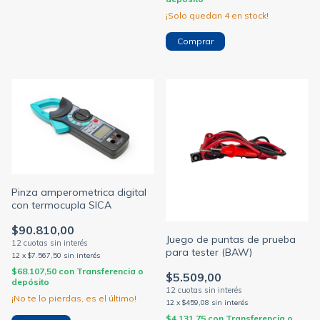
¡Solo quedan
4
en stock!
Pinza amperometrica digital
con termocupla SICA
$90.810,00
Juego de puntas de prueba
para tester (BAW)
12
x
$7.567,50
sin interés
$68.107,50
con
Transferencia o
$5.509,00
depósito
¡No te lo pierdas, es el último!
12
x
$459,08
sin interés
$4.131,75
con
Transferencia o