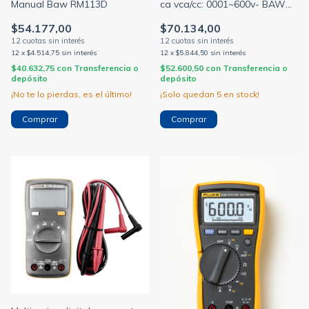
Manual Baw RM113D
ca vca/cc: 0001~600v- BAW
rm900a
$54.177,00
$70.134,00
12
x
$4.514,75
sin interés
12
x
$5.844,50
sin interés
$40.632,75
con
Transferencia o
$52.600,50
con
Transferencia o
depósito
depósito
¡No te lo pierdas, es el último!
¡Solo quedan
5
en stock!