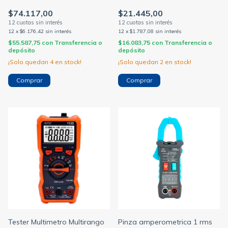
$74.117,00
$21.445,00
12
x
$6.176,42
sin interés
12
x
$1.787,08
sin interés
$55.587,75
con
Transferencia o
$16.083,75
con
Transferencia o
depósito
depósito
¡Solo quedan
4
en stock!
¡Solo quedan
2
en stock!
Tester Multimetro Multirango
Pinza amperometrica 1 rms