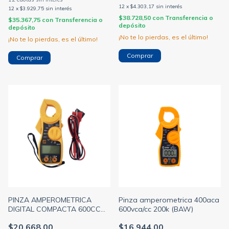
12
x
$4.303,17
sin interés
12
x
$3.929,75
sin interés
$38.728,50
con
Transferencia o
$35.367,75
con
Transferencia o
depósito
depósito
¡No te lo pierdas, es el último!
¡No te lo pierdas, es el último!
PINZA AMPEROMETRICA
Pinza amperometrica 400aca
DIGITAL COMPACTA 600CC
600vca/cc 200k (BAW)
450CA S/PILAS -JA- OFERTA-
$20.668,00
$16.944,00