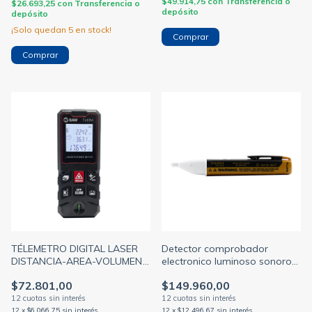
$49.914,75
con
Transferencia o
$26.693,25
con
Transferencia o
depósito
depósito
¡Solo quedan
5
en stock!
TÉLEMETRO DIGITAL LASER
Detector comprobador
DISTANCIA-AREA-VOLUMEN
electronico luminoso sonoro
LCD BAWTL40M (BAW)
90/1000v 1ac-a1-ii-5pk
$72.801,00
$149.960,00
(FLUKE)
12
x
$6.066,75
sin interés
12
x
$12.496,67
sin interés