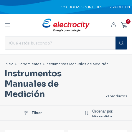
12 CUOTAS SIN INTERES
25% OFF EN TRANSF
0
Inicio
>
Herramientas
>
Instrumentos Manuales de Medición
Instrumentos
Manuales de
Medición
59 productos
Ordenar por:
Filtrar
Más vendidos