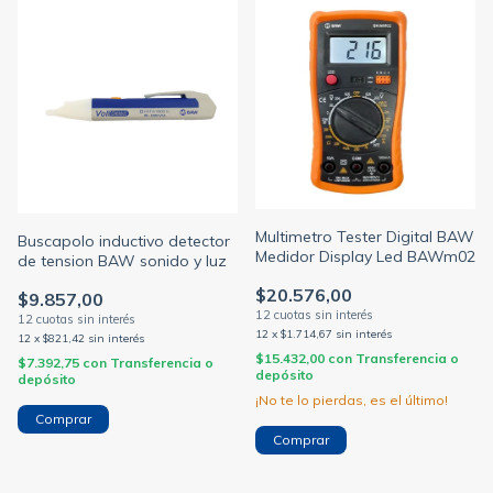
Multimetro Tester Digital BAW
Buscapolo inductivo detector
Medidor Display Led BAWm02
de tension BAW sonido y luz
$20.576,00
$9.857,00
12
x
$1.714,67
sin interés
12
x
$821,42
sin interés
$15.432,00
con
Transferencia o
$7.392,75
con
Transferencia o
depósito
depósito
¡No te lo pierdas, es el último!