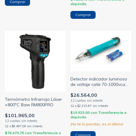
depósito
Detector indicador luminoso
de voltaje catiii 70-1000vca
(SICA)
$26.564,00
Termómetro Infrarrojo Láser
+800°C Baw RM800PRO
12
x
$2.213,67
sin interés
$19.923,00
con
Transferencia o
$101.965,00
depósito
¡No te lo pierdas, es el último!
12
x
$8.497,08
sin interés
$76.473,75
con
Transferencia o