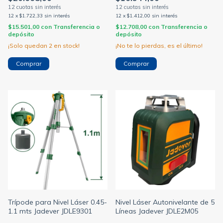
12
x
$1.722,33
sin interés
12
x
$1.412,00
sin interés
$15.501,00
con
Transferencia o
$12.708,00
con
Transferencia o
depósito
depósito
¡Solo quedan
2
en stock!
¡No te lo pierdas, es el último!
Trípode para Nivel Láser 0.45-
Nivel Láser Autonivelante de 5
1.1 mts Jadever JDLE9301
Líneas Jadever JDLE2M05