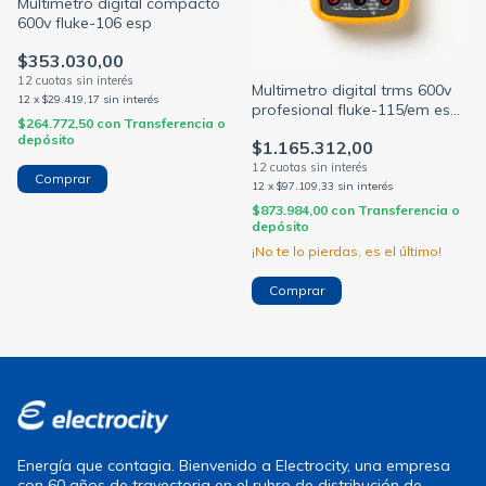
Multimetro digital compacto
600v fluke-106 esp
$353.030,00
Multimetro digital trms 600v
12
x
$29.419,17
sin interés
profesional fluke-115/em esp
$264.772,50
con
Transferencia o
(FLUKE)
depósito
$1.165.312,00
12
x
$97.109,33
sin interés
$873.984,00
con
Transferencia o
depósito
¡No te lo pierdas, es el último!
Energía que contagia. Bienvenido a Electrocity, una empresa
con 60 años de trayectoria en el rubro de distribución de