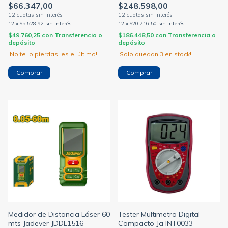
$66.347,00
$248.598,00
12
x
$5.528,92
sin interés
12
x
$20.716,50
sin interés
$49.760,25
con
Transferencia o
$186.448,50
con
Transferencia o
depósito
depósito
¡No te lo pierdas, es el último!
¡Solo quedan
3
en stock!
Medidor de Distancia Láser 60
Tester Multimetro Digital
mts Jadever JDDL1516
Compacto Ja INT0033