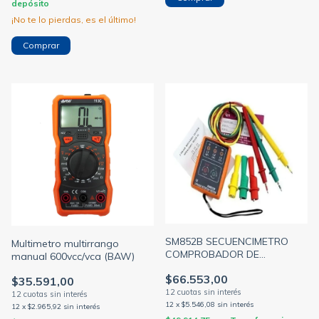
depósito
¡No te lo pierdas, es el último!
SM852B SECUENCIMETRO
Multimetro multirrango
COMPROBADOR DE
manual 600vcc/vca (BAW)
ROTACION DE FASES BAW
$66.553,00
(BAW)
$35.591,00
12
x
$5.546,08
sin interés
12
x
$2.965,92
sin interés