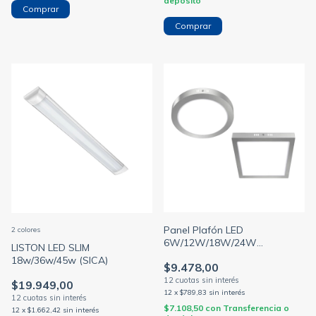
depósito
Comprar
Panel Plafón LED
2 colores
6W/12W/18W/24W
LISTON LED SLIM
Aplicar/Exterior Plateado
18w/36w/45w (SICA)
$9.478,00
(MACROLED)
$19.949,00
12
x
$789,83
sin interés
$7.108,50
con
Transferencia o
12
x
$1.662,42
sin interés