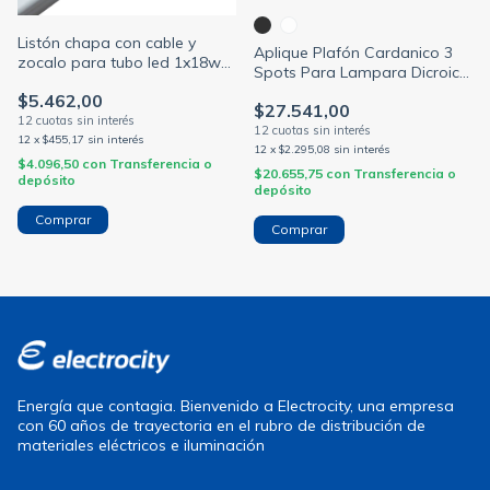
Listón chapa con cable y
Aplique Plafón Cardanico 3
zocalo para tubo led 1x18w
Spots Para Lampara Dicroica
conexion 1 punta (BAW)
(NIAN)
$5.462,00
$27.541,00
12
x
$455,17
sin interés
12
x
$2.295,08
sin interés
$4.096,50
con
Transferencia o
$20.655,75
con
Transferencia o
depósito
depósito
Comprar
Energía que contagia. Bienvenido a Electrocity, una empresa
con 60 años de trayectoria en el rubro de distribución de
materiales eléctricos e iluminación