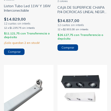
2 colores
Liston Tubo Led 11W Y 16W
CAJA DE SUPERFICIE CHAPA
Interconectable
P/4 DICROICAS LINEAL NEGRO
MICROTEXTURADO (NIAN)
$14.829,00
$34.837,00
12
x
$1.235,75
sin interés
12
x
$2.903,08
sin interés
$11.121,75
con
Transferencia o
$26.127,75
con
Transferencia o
depósito
depósito
¡Solo quedan
2
en stock!
Comprar
Comprar