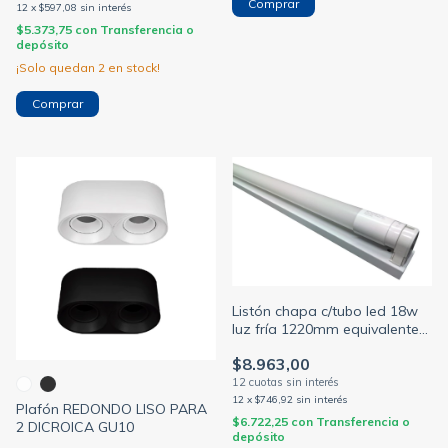
12
x
$597,08
sin interés
$5.373,75
con
Transferencia o
depósito
¡Solo quedan
2
en stock!
Comprar
Listón chapa c/tubo led 18w
luz fría 1220mm equivalente
40w (VARIOS)
$8.963,00
12
x
$746,92
sin interés
Plafón REDONDO LISO PARA
$6.722,25
con
Transferencia o
2 DICROICA GU10
depósito