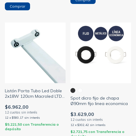
Comprar
Listón Porta Tubo Led Doble
2x18W 120cm Macroled LTD-
Spot dicro fijo de chapa
120
Ø90mm fijo linea economica
$6.962,00
$3.629,00
12
x
$580,17
sin interés
$5.221,50
con
Transferencia o
12
x
$302,42
sin interés
depósito
$2.721,75
con
Transferencia o