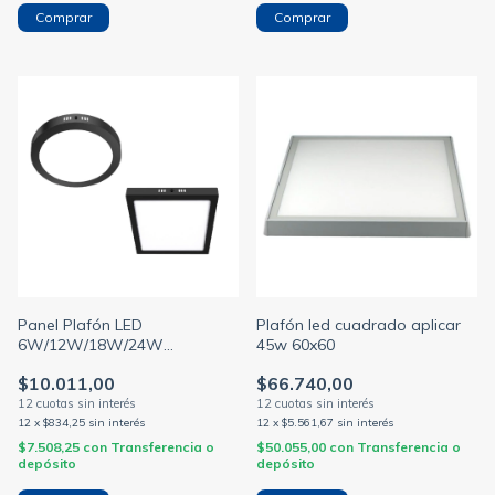
Comprar
Comprar
Panel Plafón LED
Plafón led cuadrado aplicar
6W/12W/18W/24W
45w 60x60
Aplicar/Exterior Negro
$10.011,00
$66.740,00
(MACROLED)
12
x
$834,25
sin interés
12
x
$5.561,67
sin interés
$7.508,25
con
Transferencia o
$50.055,00
con
Transferencia o
depósito
depósito