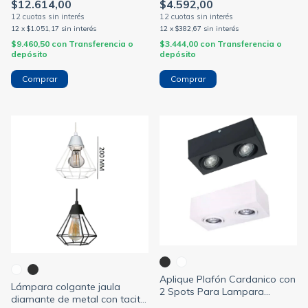
$12.614,00
$4.592,00
12
x
$1.051,17
sin interés
12
x
$382,67
sin interés
$9.460,50
con
Transferencia o
$3.444,00
con
Transferencia o
depósito
depósito
Comprar
Aplique Plafón Cardanico con
Lámpara colgante jaula
2 Spots Para Lampara
diamante de metal con tacita
Dicroica (NIAN)