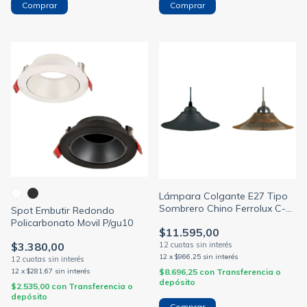
Comprar
Comprar
Lámpara Colgante E27 Tipo
Sombrero Chino Ferrolux C-
Spot Embutir Redondo
130
Policarbonato Movil P/gu10
$11.595,00
$3.380,00
12
x
$966,25
sin interés
12
x
$281,67
sin interés
$8.696,25
con
Transferencia o
depósito
$2.535,00
con
Transferencia o
depósito
Comprar