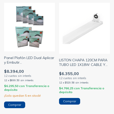
Panel Plafón LED Dual Aplicar
LISTON CHAPA 120CM PARA
y Embutir
TUBO LED 1X18W CABLE Y
10W/15W/22W/32W Blanco
ZOC. 1PTA. (MACROLED)
$8.394,00
(JA)
$6.355,00
12
x
$699,50
sin interés
12
x
$529,58
sin interés
$6.295,50
con
Transferencia o
$4.766,25
con
Transferencia o
depósito
depósito
¡Solo quedan
5
en stock!
Comprar