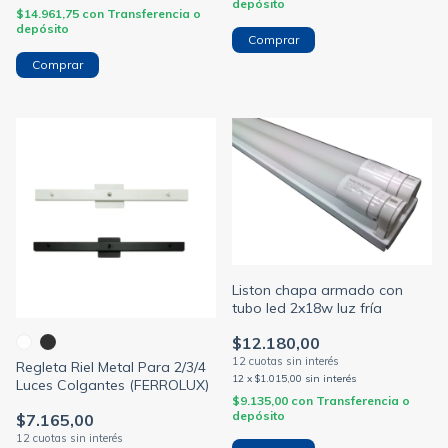
depósito
$14.961,75
con
Transferencia o
depósito
Comprar
Comprar
Liston chapa armado con
tubo led 2x18w luz fría
$12.180,00
Regleta Riel Metal Para 2/3/4
12
x
$1.015,00
sin interés
Luces Colgantes (FERROLUX)
$9.135,00
con
Transferencia o
depósito
$7.165,00