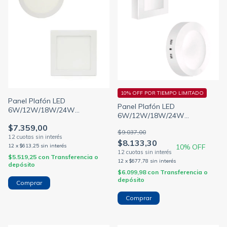
10% OFF POR TIEMPO LIMITADO
Panel Plafón LED
Panel Plafón LED
6W/12W/18W/24W
6W/12W/18W/24W
Aplicar/Exterior Blanco (SICA)
Aplicar/Exterior Blanco
$7.359,00
$9.037,00
(MACROLE)
$8.133,30
10
% OFF
12
x
$613,25
sin interés
$5.519,25
con
Transferencia o
12
x
$677,78
sin interés
depósito
$6.099,98
con
Transferencia o
depósito
Comprar
Comprar