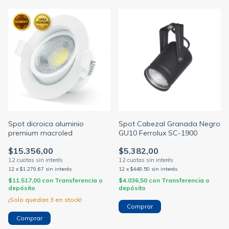
Spot dicroica aluminio
Spot Cabezal Granada Negro
premium macroled
GU10 Ferrolux SC-1900
$15.356,00
$5.382,00
12
x
$1.279,67
sin interés
12
x
$448,50
sin interés
$11.517,00
con
Transferencia o
$4.036,50
con
Transferencia o
depósito
depósito
¡Solo quedan
3
en stock!