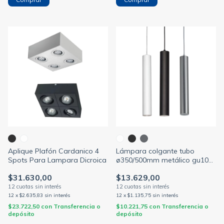
Aplique Plafón Cardanico 4
Lámpara colgante tubo
Spots Para Lampara Dicroica
ø350/500mm metálico gu10
(FERROLUX)
$31.630,00
$13.629,00
12
x
$2.635,83
sin interés
12
x
$1.135,75
sin interés
$23.722,50
con
Transferencia o
$10.221,75
con
Transferencia o
depósito
depósito