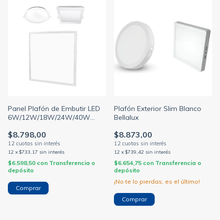
Panel Plafón de Embutir LED
Plafón Exterior Slim Blanco
6W/12W/18W/24W/40W
Bellalux
Blanco (MACROLED)
$8.798,00
$8.873,00
12
x
$733,17
sin interés
12
x
$739,42
sin interés
$6.598,50
con
Transferencia o
$6.654,75
con
Transferencia o
depósito
depósito
¡No te lo pierdas, es el último!
Comprar
Comprar