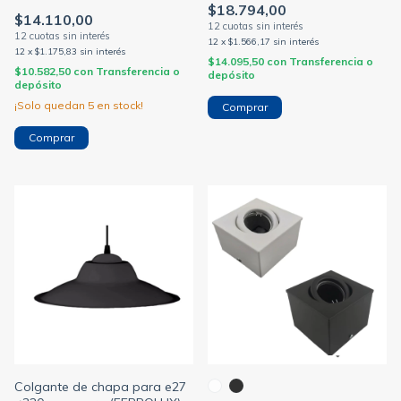
plastica ø135 x200mm E27
$18.794,00
$14.110,00
(FERROLUX)
12
x
$1.566,17
sin interés
12
x
$1.175,83
sin interés
$14.095,50
con
Transferencia o
$10.582,50
con
Transferencia o
depósito
depósito
¡Solo quedan
5
en stock!
Comprar
Comprar
Colgante de chapa para e27