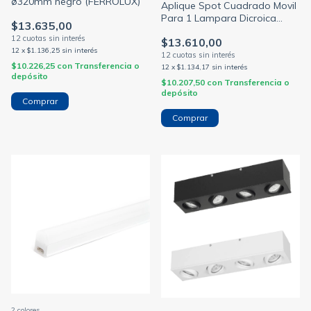
ø320mm negro (FERROLUX)
Aplique Spot Cuadrado Movil
Para 1 Lampara Dicroica
$13.635,00
(NIAN)
$13.610,00
12
x
$1.136,25
sin interés
$10.226,25
con
Transferencia o
12
x
$1.134,17
sin interés
depósito
$10.207,50
con
Transferencia o
depósito
Comprar
2 colores