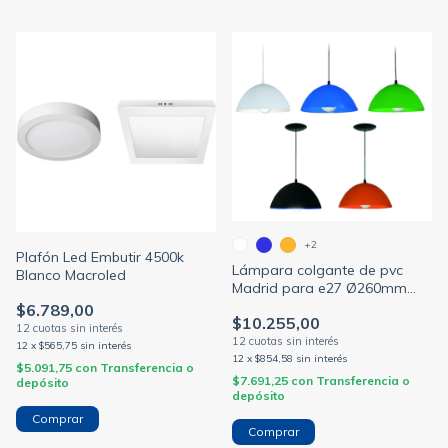
+2
Plafón Led Embutir 4500k
Lámpara colgante de pvc
Blanco Macroled
Madrid para e27 Ø260mm
(FERROLUX)
$6.789,00
$10.255,00
12
x
$565,75
sin interés
12
x
$854,58
sin interés
$5.091,75
con
Transferencia o
$7.691,25
con
Transferencia o
depósito
depósito
Comprar
Comprar