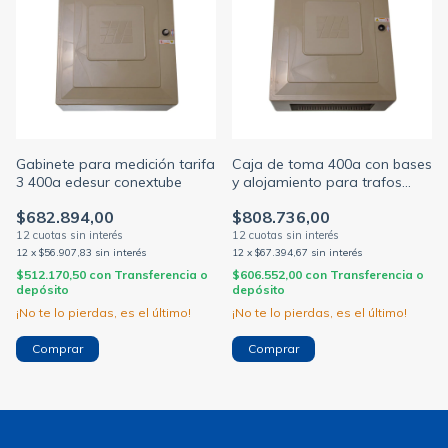
Gabinete para medición tarifa
Caja de toma 400a con bases
3 400a edesur conextube
y alojamiento para trafos
tarifa 3 edesur CONEXTUBE
$682.894,00
$808.736,00
12
x
$56.907,83
sin interés
12
x
$67.394,67
sin interés
$512.170,50
con
Transferencia o
$606.552,00
con
Transferencia o
depósito
depósito
¡No te lo pierdas, es el último!
¡No te lo pierdas, es el último!