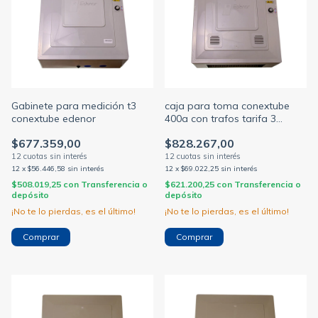
Gabinete para medición t3
caja para toma conextube
conextube edenor
400a con trafos tarifa 3
edenor
$677.359,00
$828.267,00
12
x
$56.446,58
sin interés
12
x
$69.022,25
sin interés
$508.019,25
con
Transferencia o
$621.200,25
con
Transferencia o
depósito
depósito
¡No te lo pierdas, es el último!
¡No te lo pierdas, es el último!