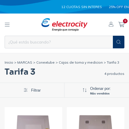
12 CUOTAS SIN INTERES
25% OFF EN 
0
Inicio
>
MARCAS
>
Conextube
>
Cajas de toma y medicion
>
Tarifa 3
Tarifa 3
4 productos
Ordenar por:
Filtrar
Más vendidos