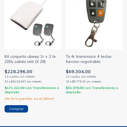
Kit conjunto ubeep 1r + 2 tx
Tx 4r transmisor 4 teclas
200s salida relé (X 28)
funcion registrable
$228.296,00
$69.304,00
12
x
$19.024,67
sin interés
12
x
$5.775,33
sin interés
$171.222,00
con
Transferencia o
$51.978,00
con
Transferencia o
depósito
depósito
¡No te lo pierdas, es el último!