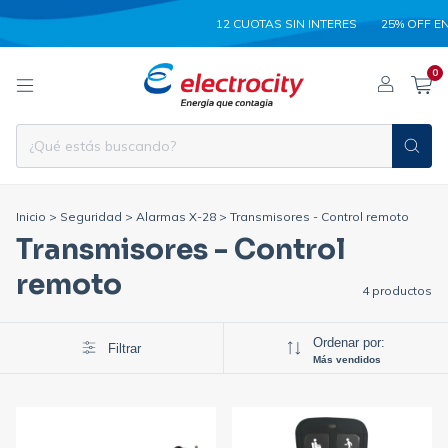
12 CUOTAS SIN INTERES
25% OFF EN
0
Inicio
>
Seguridad
>
Alarmas X-28
>
Transmisores - Control remoto
Transmisores - Control
remoto
4 productos
Ordenar por:
Filtrar
Más vendidos