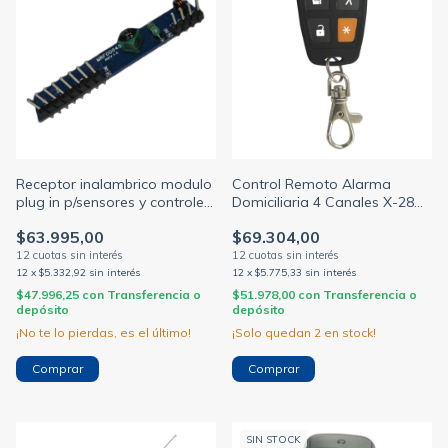
Receptor inalambrico modulo
Control Remoto Alarma
plug in p/sensores y controles
Domiciliaria 4 Canales X-28
inalambricos mpi beepr-mpxh
TX 4R-RC
$63.995,00
$69.304,00
12
x
$5.332,92
sin interés
12
x
$5.775,33
sin interés
$47.996,25
con
Transferencia o
$51.978,00
con
Transferencia o
depósito
depósito
¡No te lo pierdas, es el último!
¡Solo quedan
2
en stock!
SIN STOCK