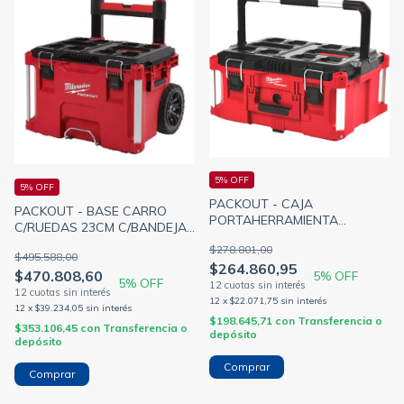
5% OFF
5% OFF
PACKOUT - CAJA
PACKOUT - BASE CARRO
PORTAHERRAMIENTA
C/RUEDAS 23CM C/BANDEJA
ORGANIZADORA 16 PULG
25 PULG 560x410x480MM
$278.801,00
560x410x290MM IP65
$495.588,00
113KG IP65 MILWAUKEE 4822-
$264.860,95
MILWAUKEE 4822-8425
$470.808,60
5
% OFF
8427 (MILWAUKEE)
5
% OFF
12
x
$22.071,75
sin interés
12
x
$39.234,05
sin interés
$198.645,71
con
Transferencia o
$353.106,45
con
Transferencia o
depósito
depósito