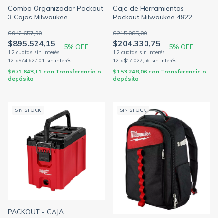
Combo Organizador Packout
Caja de Herramientas
3 Cajas Milwaukee
Packout Milwaukee 4822-
8440
$942.657,00
$215.085,00
$895.524,15
$204.330,75
5
% OFF
5
% OFF
12
x
$74.627,01
sin interés
12
x
$17.027,56
sin interés
$671.643,11
con
Transferencia o
$153.248,06
con
Transferencia o
depósito
depósito
SIN STOCK
SIN STOCK
PACKOUT - CAJA