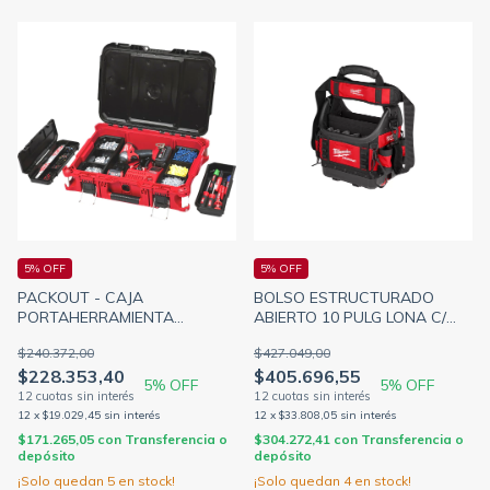
5% OFF
5% OFF
PACKOUT - CAJA
BOLSO ESTRUCTURADO
PORTAHERRAMIENTA
ABIERTO 10 PULG LONA C/
ORGANIZADORA 16 PULG
BASE RIGIDA PACKOUT 4822-
$240.372,00
$427.049,00
560x410x170MM IP65
8311 (MILWAUKEE)
$228.353,40
$405.696,55
MILWAUKEE 4822-8424
5
% OFF
5
% OFF
12
x
$19.029,45
sin interés
12
x
$33.808,05
sin interés
$171.265,05
con
Transferencia o
$304.272,41
con
Transferencia o
depósito
depósito
¡Solo quedan
5
en stock!
¡Solo quedan
4
en stock!