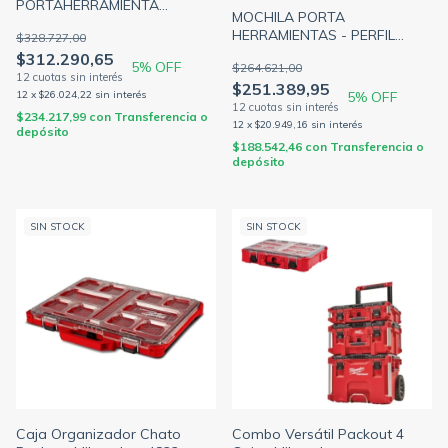
PORTAHERRAMIENTA
MOCHILA PORTA
COMPACTA 420x254x330MM
HERRAMIENTAS - PERFIL
$328.727,00
IP65 MILWAUKEE 4822-8422
BAJO 498x300x200MM IP65
$312.290,65
5
% OFF
$264.621,00
MILWAUKEE 4822-8202
$251.389,95
5
% OFF
12
x
$26.024,22
sin interés
$234.217,99
con
Transferencia o
12
x
$20.949,16
sin interés
depósito
$188.542,46
con
Transferencia o
depósito
SIN STOCK
SIN STOCK
Caja Organizador Chato
Combo Versátil Packout 4