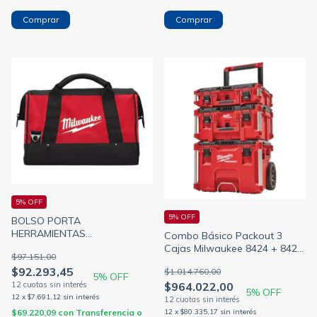
5% OFF
5% OFF
BOLSO PORTA
HERRAMIENTAS
Combo Básico Packout 3
220x420x250MM IP65
Cajas Milwaukee 8424 + 8425
$97.151,00
MILWAUKEE 4855-3490
+ 8427
$92.293,45
$1.014.760,00
5
% OFF
$964.022,00
5
% OFF
12
x
$7.691,12
sin interés
$69.220,09
con
Transferencia o
12
x
$80.335,17
sin interés