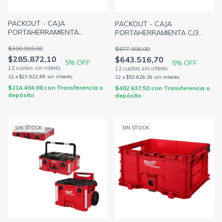
PACKOUT - CAJA
PACKOUT - CAJA
PORTAHERRAMIENTA
PORTAHERRAMIENTA C/3
PROFUNDO 500x366x178MM
CAJONES + BARRA
$300.918,00
$677.386,00
IP65 MILWAUKEE 4822-8432
SEGURIDAD 363x564x414MM
$285.872,10
$643.516,70
MILWAUKEE 4822-8447
5
% OFF
5
% OFF
12
x
$23.822,68
sin interés
12
x
$53.626,39
sin interés
$214.404,08
con
Transferencia o
$482.637,53
con
Transferencia o
depósito
depósito
SIN STOCK
SIN STOCK