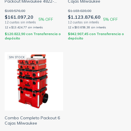
Packout Milwaukee 4822-
Cajas Milwaukee
8431
$169.576,00
$1.183.028,00
$161.097,20
$1.123.876,60
5
% OFF
5
% OFF
12
x
$13.424,77
sin interés
12
x
$93.656,38
sin interés
$120.822,90
con
Transferencia o
$842.907,45
con
Transferencia o
depósito
depósito
SIN STOCK
Combo Completo Packout 6
Cajas Milwaukee