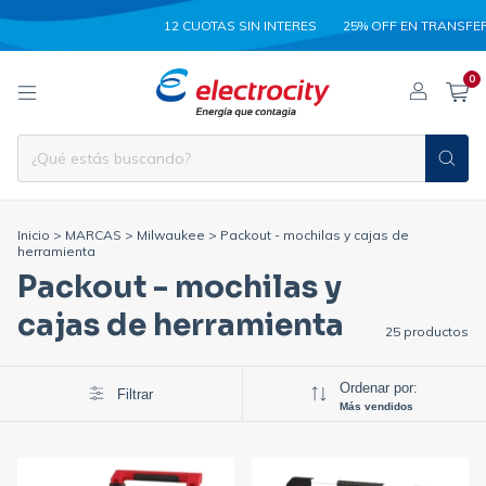
12 CUOTAS SIN INTERES
25% OFF EN TRANSFERENCI
0
Inicio
>
MARCAS
>
Milwaukee
>
Packout - mochilas y cajas de
herramienta
Packout - mochilas y
cajas de herramienta
25 productos
Ordenar por:
Filtrar
Más vendidos