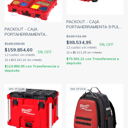
PACKOUT - CAJA
PORTAHERRAMIENTA 9 PULG
PACKOUT - CAJA
PERFIL BAJO 416x248x64MM
PORTAHERRAMIENTA
$103.721,00
IP65 MILWAUKEE 4822-8436
ORGANIZADORA 15 PULG
$98.534,95
$168.268,00
5
% OFF
500x380x120MM IP65
$159.854,60
MILWAUKEE 4822-8430
5
% OFF
12
x
$8.211,25
sin interés
(MILWAUKEE)
$73.901,21
con
Transferencia o
12
x
$13.321,22
sin interés
depósito
$119.890,95
con
Transferencia o
depósito
SIN STOCK
SIN STOCK