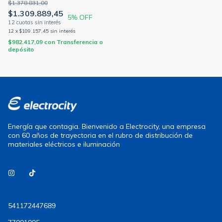
$1.378.831,00
$1.309.889,45
5
% OFF
12
x
$109.157,45
sin interés
$982.417,09
con
Transferencia o
depósito
Energía que contagia. Bienvenido a Electrocity, una empresa
con 60 años de trayectoria en el rubro de distribución de
materiales eléctricos e iluminación
541172447689