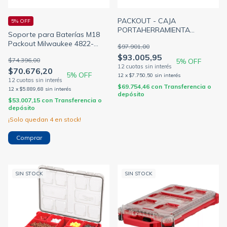
PACKOUT - CAJA
5% OFF
PORTAHERRAMIENTA
Soporte para Baterías M18
ORGANIZADORA 15 PULG
Packout Milwaukee 4822-
$97.901,00
250x380x120MM IP65
8603
$93.005,95
MILWAUKEE 4822-8435
$74.396,00
5
% OFF
$70.676,20
5
% OFF
12
x
$7.750,50
sin interés
$69.754,46
con
Transferencia o
12
x
$5.889,68
sin interés
depósito
$53.007,15
con
Transferencia o
depósito
¡Solo quedan
4
en stock!
SIN STOCK
SIN STOCK