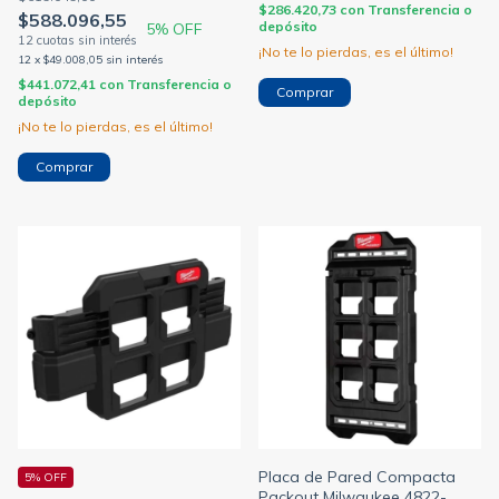
$286.420,73
con
Transferencia o
$588.096,55
depósito
5
% OFF
¡No te lo pierdas, es el último!
12
x
$49.008,05
sin interés
$441.072,41
con
Transferencia o
depósito
¡No te lo pierdas, es el último!
Placa de Pared Compacta
5% OFF
Packout Milwaukee 4822-