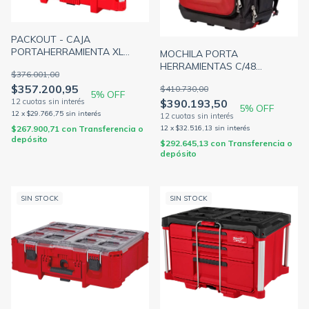
PACKOUT - CAJA
PORTAHERRAMIENTA XL
MOCHILA PORTA
422x554x394MM IP65
HERRAMIENTAS C/48
$376.001,00
MILWAUKEE 4822-8429
BOLSILLOS 400x400x300MM
$357.200,95
$410.730,00
IP65 MILWAUKEE 4822-8301
5
% OFF
$390.193,50
5
% OFF
12
x
$29.766,75
sin interés
12
x
$32.516,13
sin interés
$267.900,71
con
Transferencia o
depósito
$292.645,13
con
Transferencia o
depósito
SIN STOCK
SIN STOCK