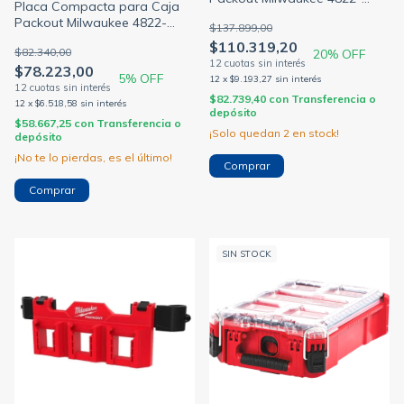
Placa Compacta para Caja
8496
Packout Milwaukee 4822-
$137.899,00
8608
$110.319,20
$82.340,00
20
% OFF
$78.223,00
5
% OFF
12
x
$9.193,27
sin interés
$82.739,40
con
Transferencia o
12
x
$6.518,58
sin interés
depósito
$58.667,25
con
Transferencia o
¡Solo quedan
2
en stock!
depósito
¡No te lo pierdas, es el último!
SIN STOCK