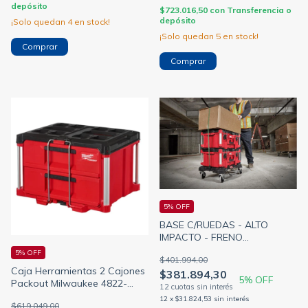
depósito
$723.016,50
con
Transferencia o
depósito
¡Solo quedan
4
en stock!
¡Solo quedan
5
en stock!
5% OFF
BASE C/RUEDAS - ALTO
IMPACTO - FRENO
QUICKSTOP- PACKOUT 4822-
5% OFF
$401.994,00
8410 (MILWAUKEE)
Caja Herramientas 2 Cajones
$381.894,30
5
% OFF
Packout Milwaukee 4822-
8442
12
x
$31.824,53
sin interés
$619.049,00