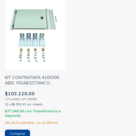
KIT CONTRATAPA 410X395
ABIS. P/GAB.ESTANCO
CTAE4545 + HERRAJES H16
$103.120,00
(GABEXEL)
12
x
$8.593,33
sin interés
$77.340,00
con
Transferencia o
depósito
¡No te lo pierdas, es el último!