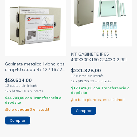
KIT GABINETE IP65
400X300X160 GE4030-2 BEIGE
Gabinete metálico liviano gps
+ CONTRATAPA CTAE4030 +
din ip40 c/tapa 8 / 12 / 16 / 24
$231.328,00
HERRAJES H16 (GABEXEL)
módulos (GABEXEL)
$59.604,00
12
x
$19.277,33
sin interés
$173.496,00
con
Transferencia o
12
x
$4.967,00
sin interés
depósito
$44.703,00
con
Transferencia o
¡No te lo pierdas, es el último!
depósito
¡Solo quedan
3
en stock!
Comprar