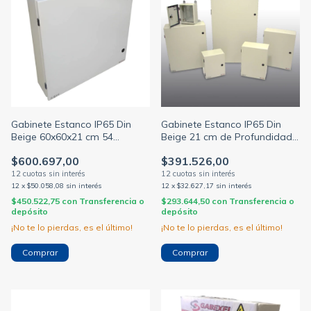
Gabinete Estanco IP65 Din
Gabinete Estanco IP65 Din
Beige 60x60x21 cm 54
Beige 21 cm de Profundidad
Módulos Gabexel GEDIN 6060-
Gabexel
$600.697,00
$391.526,00
21
12
x
$50.058,08
sin interés
12
x
$32.627,17
sin interés
$450.522,75
con
Transferencia o
$293.644,50
con
Transferencia o
depósito
depósito
¡No te lo pierdas, es el último!
¡No te lo pierdas, es el último!
Comprar