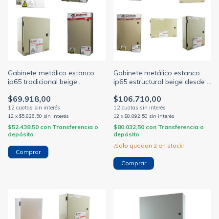
Gabinete metálico estanco
Gabinete metálico estanco
ip65 tradicional beige
ip65 estructural beige desde 1
medidas desde 200 x 150mm
a 4 hileras y desde 10 a 108
$69.918,00
$106.710,00
hasta 1200 x 600mm
módulos (GABEXEL)
profundidad 120 / 160 / 210 /
260mm (GABEXEL)
12
x
$5.826,50
sin interés
12
x
$8.892,50
sin interés
$52.438,50
con
Transferencia o
$80.032,50
con
Transferencia o
depósito
depósito
¡Solo quedan
2
en stock!
Comprar
Comprar