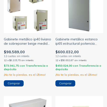
Gabinete metálico ip40 liviano
Gabinete metálico estanco
de sobreponer beige medidas
ip65 estructural potencia
desde 200 x 200 x 150mm
p/térmicas beige 24 módulos
$98.589,00
$600.032,00
hasta 300 x 400 x 150mm
4 / 6 / 8 hileras (GABEXEL)
(GABEXEL)
12
x
$8.215,75
sin interés
12
x
$50.002,67
sin interés
$73.941,75
con
Transferencia o
$450.024,00
con
Transferencia o
depósito
depósito
¡No te lo pierdas, es el último!
¡No te lo pierdas, es el último!
Comprar
Comprar