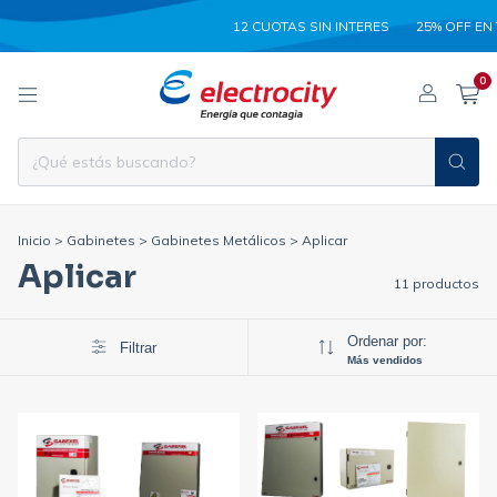
12 CUOTAS SIN INTERES
25% OFF EN T
0
Inicio
>
Gabinetes
>
Gabinetes Metálicos
>
Aplicar
Aplicar
11 productos
Ordenar por:
Filtrar
Más vendidos