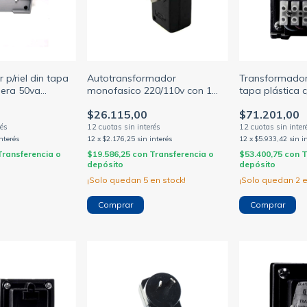
p/riel din tapa
Autotransformador
Transformado
nera 50va
monofasico 220/110v con 1
tapa plástica 
toma c/neutro 50va
220/12v
$26.115,00
$71.201,00
interés
12
x
$2.176,25
sin interés
12
x
$5.933,42
sin i
Transferencia o
$19.586,25
con
Transferencia o
$53.400,75
con
T
depósito
depósito
¡Solo quedan
5
en stock!
¡Solo quedan
2
e