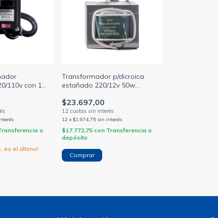
mador
Transformador p/dicroica
0/110v con 1
estañado 220/12v 50w
 100va
compacto (DILOC)
$23.697,00
interés
12
x
$1.974,75
sin interés
Transferencia o
$17.772,75
con
Transferencia o
depósito
, es el último!