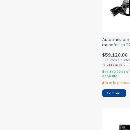
Autotransfor
monofasico 22
tomas c/neutr
$59.120,00
(GENERICO)
12
x
$4.926,67
sin 
$44.340,00
con
depósito
¡No te lo pierdas