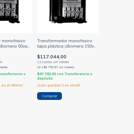
r monofasico
Transformador monofasico
c/bornera 50va
tapa plástica c/bornera 150va
220/24v
$117.044,00
nterés
12
x
$9.753,67
sin interés
ransferencia o
$87.783,00
con
Transferencia o
depósito
 es el último!
¡Solo quedan
2
en stock!