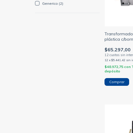
Generico (2)
Transformador 
plástica c/bor
220/24v
$65.297,00
12
x
$5.441,42
sin 
$48.972,75
con
depósito