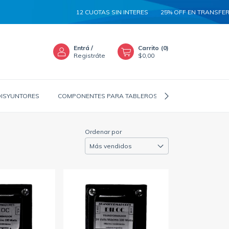
12 CUOTAS SIN INTERES
25% OFF EN TRANSFERENCIA
Entrá
/
Carrito
(
0
)
Registráte
$0,00
DISYUNTORES
COMPONENTES PARA TABLEROS
CANALIZADORES
Ordenar por