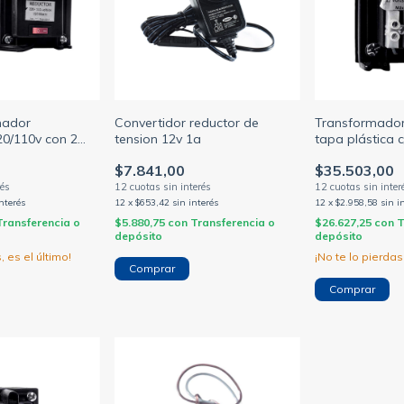
mador
Convertidor reductor de
Transformado
0/110v con 2
tension 12v 1a
tapa plástica 
o 150va
220/12v
$7.841,00
$35.503,00
interés
12
x
$653,42
sin interés
12
x
$2.958,58
sin i
Transferencia o
$5.880,75
con
Transferencia o
$26.627,25
con
T
depósito
depósito
, es el último!
¡No te lo pierdas,