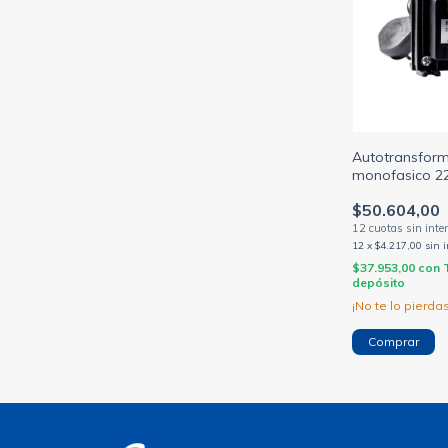
Autotransfor
monofasico 22
toma c/neutro
$50.604,00
(GENERICO)
12
x
$4.217,00
sin 
$37.953,00
con
depósito
¡No te lo pierdas