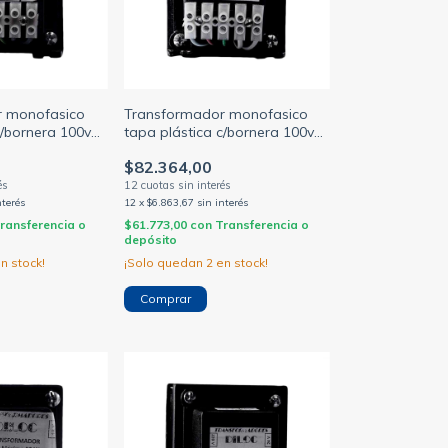
r monofasico
Transformador monofasico
c/bornera 100va
tapa plástica c/bornera 100va
220/24v
$82.364,00
nterés
12
x
$6.863,67
sin interés
ransferencia o
$61.773,00
con
Transferencia o
depósito
n stock!
¡Solo quedan
2
en stock!