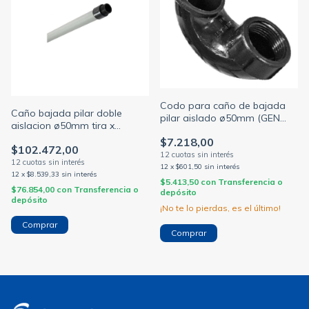
Codo para caño de bajada
Caño bajada pilar doble
pilar aislado ø50mm (GEN
aislacion ø50mm tira x
ROD)
3metros (GEN ROD)
$7.218,00
$102.472,00
12
x
$601,50
sin interés
12
x
$8.539,33
sin interés
$5.413,50
con
Transferencia o
$76.854,00
con
Transferencia o
depósito
depósito
¡No te lo pierdas, es el último!