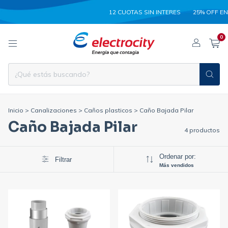
12 CUOTAS SIN INTERES
25% OFF EN
0
Inicio
>
Canalizaciones
>
Caños plasticos
>
Caño Bajada Pilar
Caño Bajada Pilar
4 productos
Ordenar por:
Filtrar
Más vendidos