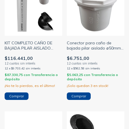
KIT COMPLETO CAÑO DE
Conector para caño de
BAJADA PILAR AISLADO
bajada pilar aislado ø50mm
Ø50MM x 3MTS + CODO +
(GEN ROD)
$116.441,00
$6.751,00
CONECTOR (GEN ROD)
12
x
$9.703,42
sin interés
12
x
$562,58
sin interés
$87.330,75
con
Transferencia o
$5.063,25
con
Transferencia o
depósito
depósito
¡No te lo pierdas, es el último!
¡Solo quedan
3
en stock!