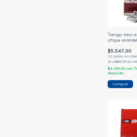
Tarugo taco e
c/tope arande
unid- (FISCHE
$5.547,00
12
x
$462,25
sin in
$4.160,25
con
T
depósito