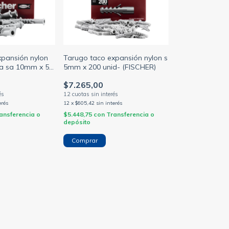
xpansión nylon
Tarugo taco expansión nylon s
la sa 10mm x 50
5mm x 200 unid- (FISCHER)
)
$7.265,00
erés
12
x
$605,42
sin interés
ansferencia o
$5.448,75
con
Transferencia o
depósito