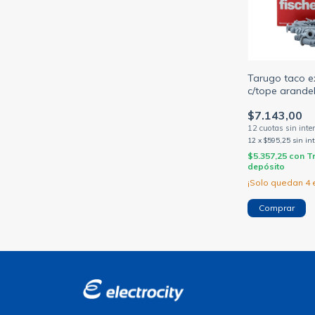
Tarugo taco e
c/tope arande
unid. (FISCHER
$7.143,00
12
x
$595,25
sin in
$5.357,25
con
T
depósito
¡Solo quedan
4
e