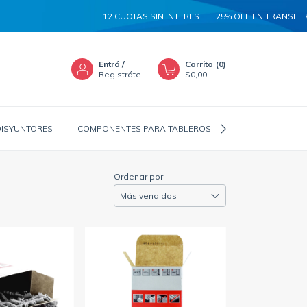
12 CUOTAS SIN INTERES
25% OFF EN TRANSFERENCIA
Entrá
/
Carrito
(
0
)
Registráte
$0,00
DISYUNTORES
COMPONENTES PARA TABLEROS
CANALIZADORES
Ordenar por