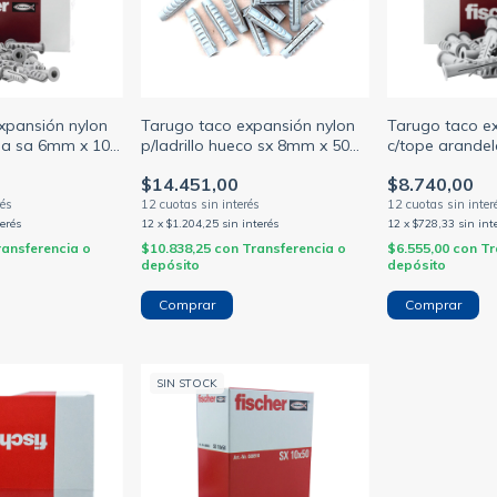
xpansión nylon
Tarugo taco expansión nylon
Tarugo taco e
la sa 6mm x 100
p/ladrillo hueco sx 8mm x 50
c/tope arande
R)
unid- (FISCHER)
unid- (FISCHER
$14.451,00
$8.740,00
terés
12
x
$1.204,25
sin interés
12
x
$728,33
sin int
ransferencia o
$10.838,25
con
Transferencia o
$6.555,00
con
Tr
depósito
depósito
SIN STOCK