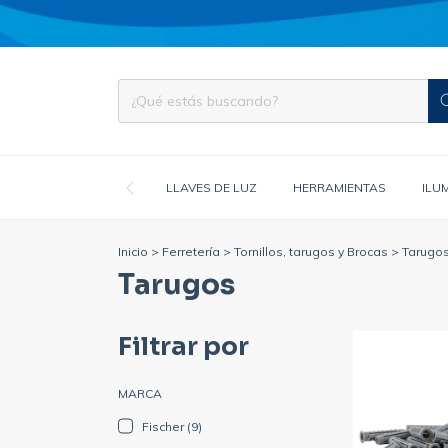
LLAVES DE LUZ
HERRAMIENTAS
ILU
Inicio
>
Ferretería
>
Tornillos, tarugos y Brocas
>
Tarugo
Tarugos
Filtrar por
MARCA
Fischer (9)