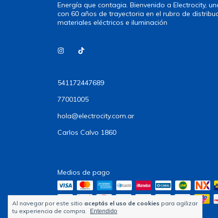
Energía que contagia. Bienvenido a Electrocity, 
con 60 años de trayectoria en el rubro de distribu
materiales eléctricos e iluminación
541172447689
77001005
hola@electrocity.com.ar
Carlos Calvo 1860
Medios de pago
Al navegar por este sitio
aceptás el uso de cookies
para agilizar
tu experiencia de compra.
Entendido