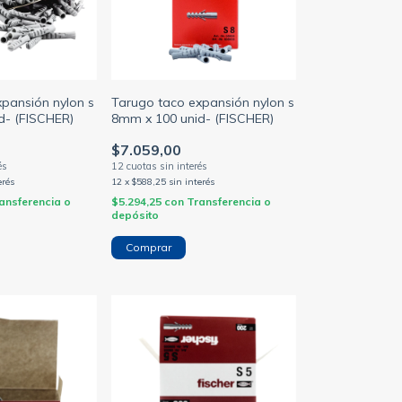
pansión nylon s
Tarugo taco expansión nylon s
d- (FISCHER)
8mm x 100 unid- (FISCHER)
$7.059,00
erés
12
x
$588,25
sin interés
ansferencia o
$5.294,25
con
Transferencia o
depósito