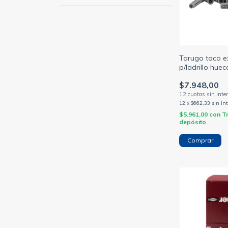
Tarugo taco e
p/ladrillo hue
unid- (FISCHE
$7.948,00
12
x
$662,33
sin in
$5.961,00
con
T
depósito