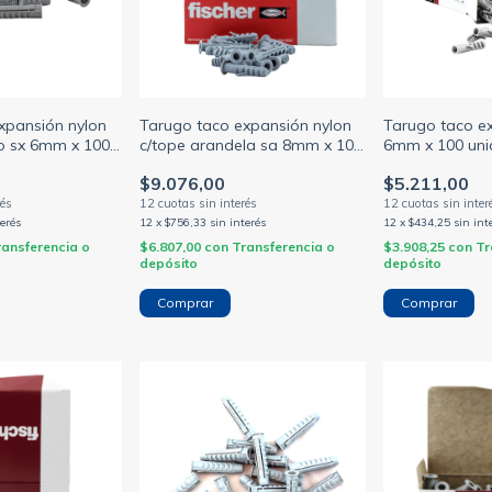
xpansión nylon
Tarugo taco expansión nylon
Tarugo taco ex
co sx 6mm x 100
c/tope arandela sa 8mm x 100
6mm x 100 uni
R)
unid- (FISCHER)
$9.076,00
$5.211,00
terés
12
x
$756,33
sin interés
12
x
$434,25
sin int
ransferencia o
$6.807,00
con
Transferencia o
$3.908,25
con
Tr
depósito
depósito