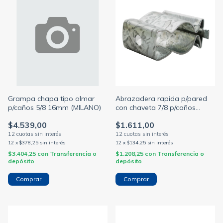
Grampa chapa tipo olmar
Abrazadera rapida p/pared
p/caños 5/8 16mm (MILANO)
con chaveta 7/8 p/caños
(MILANO)
$4.539,00
$1.611,00
12
x
$378,25
sin interés
12
x
$134,25
sin interés
$3.404,25
con
Transferencia o
$1.208,25
con
Transferencia o
depósito
depósito