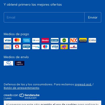
Y obtené primero las mejores ofertas
Medios de pago
Medios de envío
Defensa de las y los consumidores. Para reclamos
ingresá acá.
/
Botón de arrepentimiento
| Leren
Al navegar por este sitio
aceptás el uso de cookies
para agilizar tu
Copyright Electrocity - 2026. Todos los derechos reservados.