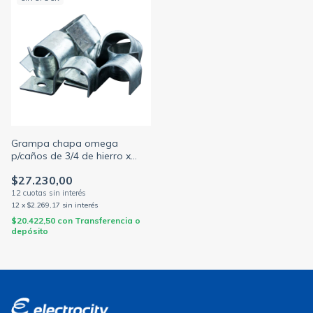
Grampa chapa omega
p/caños de 3/4 de hierro x
bolsa de 200 Unidades
$27.230,00
(MILANO)
12
x
$2.269,17
sin interés
$20.422,50
con
Transferencia o
depósito