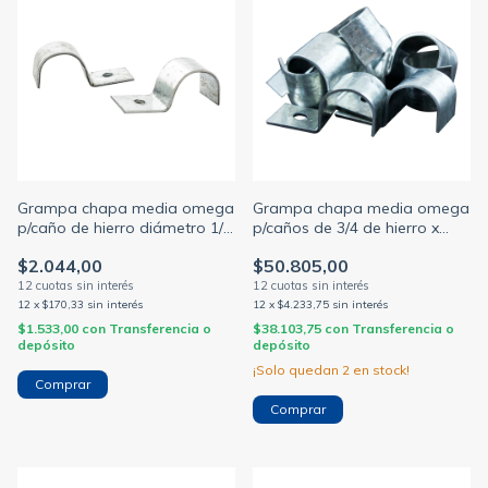
Grampa chapa media omega
Grampa chapa media omega
p/caño de hierro diámetro 1/4
p/caños de 3/4 de hierro x
// 3/8 // 1/2 // 5/8 // 3/4 // 7/8 // 1
bolsa de 200 Unidades
$2.044,00
$50.805,00
// 1 y 1/4 // 1 y 1/2 // 2p x 1 / 10
(MILANO)
/ 100 unidades (MILANO)
12
x
$170,33
sin interés
12
x
$4.233,75
sin interés
$1.533,00
con
Transferencia o
$38.103,75
con
Transferencia o
depósito
depósito
¡Solo quedan
2
en stock!
Comprar