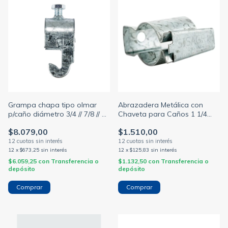
Grampa chapa tipo olmar
Abrazadera Metálica con
p/caño diámetro 3/4 // 7/8 // 1
Chaveta para Caños 1 1/4
// 1 y 1/2 // 1 y 1/4 // 2p x 1 / 5 /
Milano GS110L
$8.079,00
$1.510,00
100 unidades
12
x
$673,25
sin interés
12
x
$125,83
sin interés
$6.059,25
con
Transferencia o
$1.132,50
con
Transferencia o
depósito
depósito
Comprar