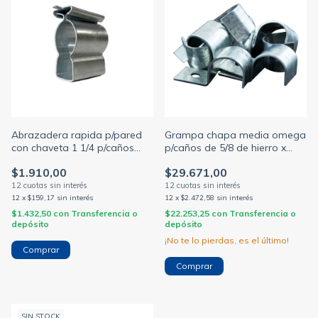
Abrazadera rapida p/pared
Grampa chapa media omega
con chaveta 1 1/4 p/caños
p/caños de 5/8 de hierro x
(MILANO)
bolsa de 200 Unidades
$1.910,00
$29.671,00
(MILANO)
12
x
$159,17
sin interés
12
x
$2.472,58
sin interés
$1.432,50
con
Transferencia o
$22.253,25
con
Transferencia o
depósito
depósito
¡No te lo pierdas, es el último!
SIN STOCK