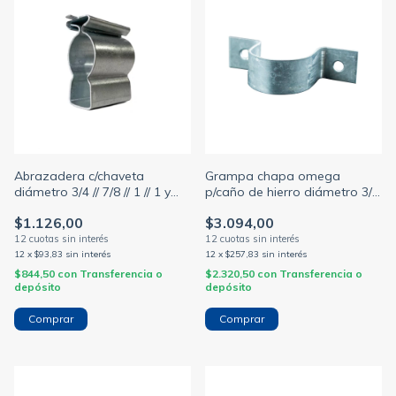
Abrazadera c/chaveta
Grampa chapa omega
diámetro 3/4 // 7/8 // 1 // 1 y
p/caño de hierro diámetro 3/4
1/2 // 1 y 1/4 // 2p (MILANO)
// 7/8 // 1 // 1 y 1/2 // 1 y 1/4 //
$1.126,00
$3.094,00
2p x 1 / 10 / 100 unidades
(MILANO)
12
x
$93,83
sin interés
12
x
$257,83
sin interés
$844,50
con
Transferencia o
$2.320,50
con
Transferencia o
depósito
depósito
Comprar
Comprar