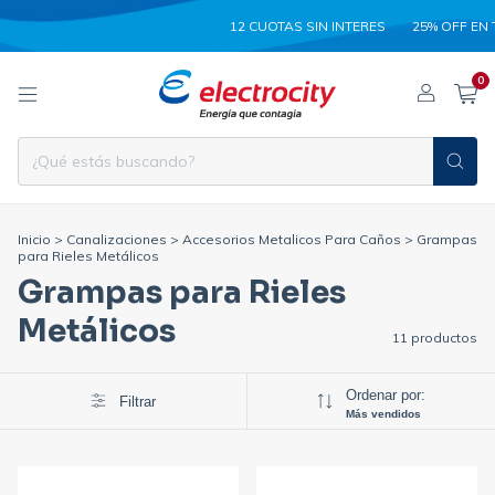
12 CUOTAS SIN INTERES
25% OFF EN TRANS
0
Inicio
>
Canalizaciones
>
Accesorios Metalicos Para Caños
>
Grampas
para Rieles Metálicos
Grampas para Rieles
Metálicos
11 productos
Ordenar por:
Filtrar
Más vendidos