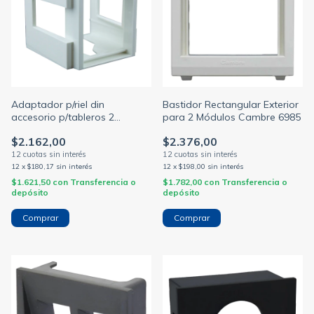
Adaptador p/riel din
Bastidor Rectangular Exterior
accesorio p/tableros 2
para 2 Módulos Cambre 6985
modulos blanco
$2.162,00
$2.376,00
12
x
$180,17
sin interés
12
x
$198,00
sin interés
$1.621,50
con
Transferencia o
$1.782,00
con
Transferencia o
depósito
depósito