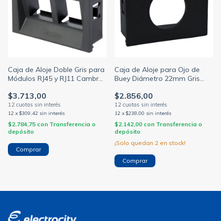
Caja de Aloje Doble Gris para
Caja de Aloje para Ojo de
Módulos RJ45 y RJ11 Cambre
Buey Diámetro 22mm Gris
7974
Cambre 7921
$3.713,00
$2.856,00
12
x
$309,42
sin interés
12
x
$238,00
sin interés
$2.784,75
con
Transferencia o
$2.142,00
con
Transferencia o
depósito
depósito
¡Solo quedan
2
en stock!