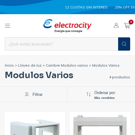
12 CUOTAS SIN INTERES
25% OFF EN
0
Inicio
>
Llaves de luz
>
Cambre Modulos varios
>
Modulos Varios
Modulos Varios
4 productos
Ordenar por:
Filtrar
Más vendidos