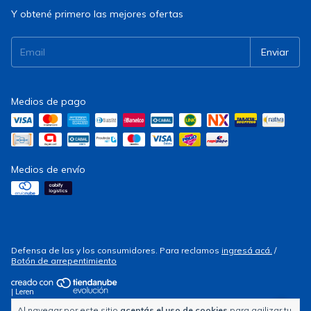
Y obtené primero las mejores ofertas
Medios de pago
Medios de envío
Defensa de las y los consumidores. Para reclamos
ingresá acá.
/
Botón de arrepentimiento
| Leren
Al navegar por este sitio
aceptás el uso de cookies
para agilizar tu