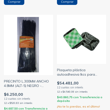
Plaqueta plástica
autoadhesiva lkcs para
precintos negra
PRECINTO L.300MM ANCHO
$54.481,00
4.8MM (ALT-5) NEGRO -
BOLSA X100 U - SIWAY
12
x
$4.540,08
sin interés
$6.250,00
$40.860,75
con
Transferencia o
depósito
12
x
$520,83
sin interés
¡No te lo pierdas, es el último!
$4.687,50
con
Transferencia o