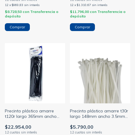
12
x
$969,83
sin interés
12
x
$1.310,67
sin interés
$8.728,50
con
Transferencia o
$11.796,00
con
Transferencia o
depósito
depósito
Precinto plástico amarre
Precinto plástico amarre t30r
t120r largo 365mm ancho
largo 148mm ancho 3.5mm
7.5mm alt-8 color negro
alt-2 color natural
$22.954,00
$5.790,00
(HELLERMANN)
(HELLERMANN)