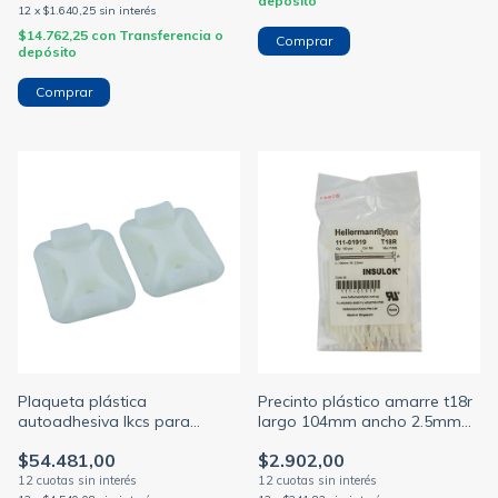
depósito
12
x
$1.640,25
sin interés
$14.762,25
con
Transferencia o
depósito
Plaqueta plástica
Precinto plástico amarre t18r
autoadhesiva lkcs para
largo 104mm ancho 2.5mm
precintos natural
alt-1 color natural
$54.481,00
$2.902,00
(HELLERMANN)