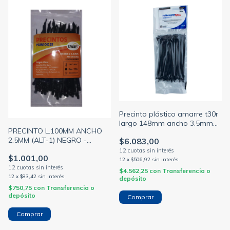
Precinto plástico amarre t30r
largo 148mm ancho 3.5mm
PRECINTO L.100MM ANCHO
alt-2 color negro
2.5MM (ALT-1) NEGRO -
$6.083,00
(HELLERMANN)
BOLSA X100 U - SIWAY
$1.001,00
(GENERICO)
12
x
$506,92
sin interés
$4.562,25
con
Transferencia o
12
x
$83,42
sin interés
depósito
$750,75
con
Transferencia o
depósito