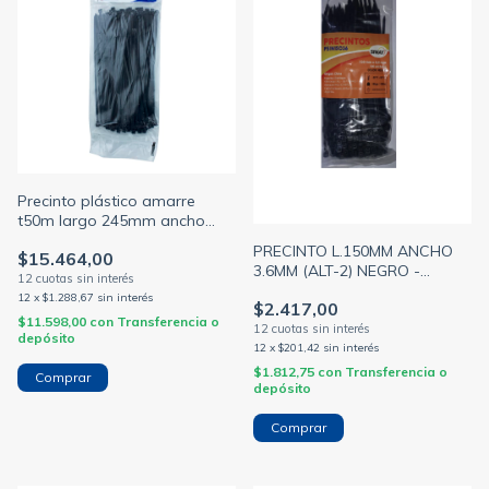
Precinto plástico amarre
t50m largo 245mm ancho
4.7mm alt-4 color negro
PRECINTO L.150MM ANCHO
$15.464,00
(HELLERMANN)
3.6MM (ALT-2) NEGRO -
BOLSA X100 U - SIWAY
12
x
$1.288,67
sin interés
$2.417,00
(GENERICO)
$11.598,00
con
Transferencia o
depósito
12
x
$201,42
sin interés
$1.812,75
con
Transferencia o
depósito