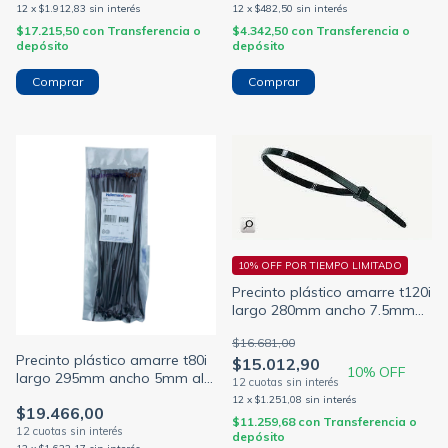
12
x
$1.912,83
sin interés
12
x
$482,50
sin interés
$17.215,50
con
Transferencia o
$4.342,50
con
Transferencia o
depósito
depósito
10% OFF POR TIEMPO LIMITADO
Precinto plástico amarre t120i
largo 280mm ancho 7.5mm
alt-6 negro
$16.681,00
Precinto plástico amarre t80i
$15.012,90
10
% OFF
largo 295mm ancho 5mm alt-
5 color negro (HELLERMANN)
12
x
$1.251,08
sin interés
$19.466,00
$11.259,68
con
Transferencia o
depósito