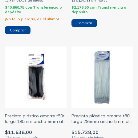
12
x
$4.540,08
sin interés
12
x
$241,83
sin interés
$40.860,75
con
Transferencia o
$2.176,50
con
Transferencia o
depósito
depósito
¡No te lo pierdas, es el último!
Precinto plástico amarre t50r
Precinto plástico amarre t80i
largo 190mm ancho 5mm alt-
largo 295mm ancho 5mm alt-
3 color negro (HELLERMANN)
5 color natural (HELLERMANN)
$11.638,00
$15.728,00