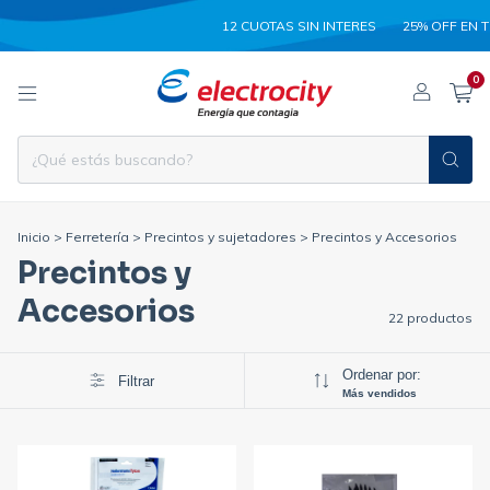
12 CUOTAS SIN INTERES
25% OFF EN TRANSF
0
Inicio
>
Ferretería
>
Precintos y sujetadores
>
Precintos y Accesorios
Precintos y
Accesorios
22 productos
Ordenar por:
Filtrar
Más vendidos