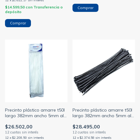
12
x
$1.622,17
sin interés
$14.599,50
con
Transferencia o
depósito
Precinto plástico amarre t50l
Precinto plástico amarre t50l
largo 382mm ancho 5mm alt-
largo 382mm ancho 5mm alt-
7 color natural (HELLERMANN)
7 color negro (HELLERMANN)
$26.502,00
$28.495,00
12
x
$2.208,50
sin interés
12
x
$2.374,58
sin interés