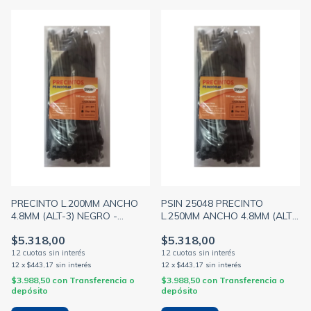
PRECINTO L.200MM ANCHO
PSIN 25048 PRECINTO
4.8MM (ALT-3) NEGRO -
L.250MM ANCHO 4.8MM (ALT-
BOLSA X100 U - SIWAY
4) NEGRO - BOLSA X100 U -
$5.318,00
$5.318,00
(GENERICO)
SIWAY (GENERICO)
12
x
$443,17
sin interés
12
x
$443,17
sin interés
$3.988,50
con
Transferencia o
$3.988,50
con
Transferencia o
depósito
depósito