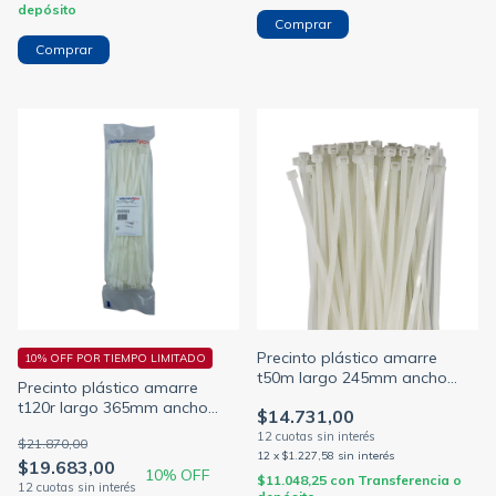
depósito
Comprar
Precinto plástico amarre
10% OFF POR TIEMPO LIMITADO
t50m largo 245mm ancho
Precinto plástico amarre
4.7mm alt-4 color natural
t120r largo 365mm ancho
$14.731,00
(HELLERMANN)
7.5mm alt-8 color natural
$21.870,00
(HELLERMANN)
12
x
$1.227,58
sin interés
$19.683,00
10
% OFF
$11.048,25
con
Transferencia o