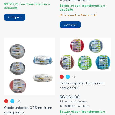
$9.567,75
con
Transferencia o
$5.833,50
con
Transferencia o
depósito
depósito
¡Solo quedan
5
en stock!
Comprar
Comprar
+2
Cable unipolar 16mm iram
categoría 5
$8.161,00
+2
12
x
$680,08
sin interés
Cable unipolar 0.75mm iram
$6.120,75
con
Transferencia o
categoría 5