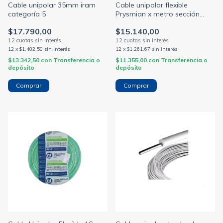
Cable unipolar 35mm iram
Cable unipolar flexible
categoría 5
Prysmian x metro sección
35/50mm (PRYSMIAN)
$17.790,00
$15.140,00
12
x
$1.482,50
sin interés
12
x
$1.261,67
sin interés
$13.342,50
con
Transferencia o
$11.355,00
con
Transferencia o
depósito
depósito
Comprar
Comprar