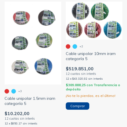
+2
Cable unipolar 10mm iram
categoría 5
$519.851,00
12
x
$43.320,92
sin interés
$389.888,25
con
Transferencia o
depósito
+3
¡No te lo pierdas, es el último!
Cable unipolar 1.5mm iram
categoría 5
Comprar
$10.202,00
12
x
$850,17
sin interés