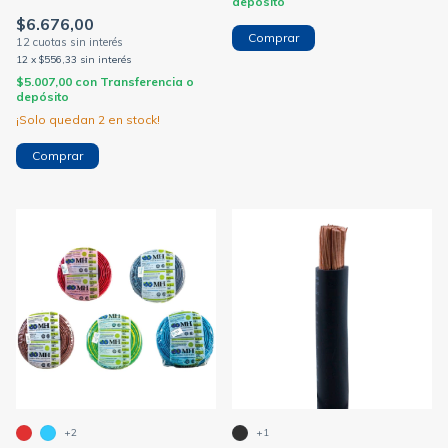
depósito
$6.676,00
Comprar
12
x
$556,33
sin interés
$5.007,00
con
Transferencia o
depósito
¡Solo quedan
2
en stock!
Comprar
+2
+1