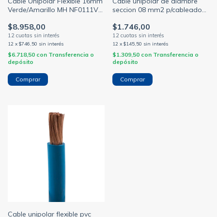
Cable Unipolar Flexible 16mm
Cable unipolar de alambre
Verde/Amarillo MH NF0111V
seccion 08 mm2 p/cableado
LSOH NT
zocalos blanco
$8.958,00
$1.746,00
(NORMALIZADO)
12
x
$746,50
sin interés
12
x
$145,50
sin interés
$6.718,50
con
Transferencia o
$1.309,50
con
Transferencia o
depósito
depósito
Cable unipolar flexible pvc