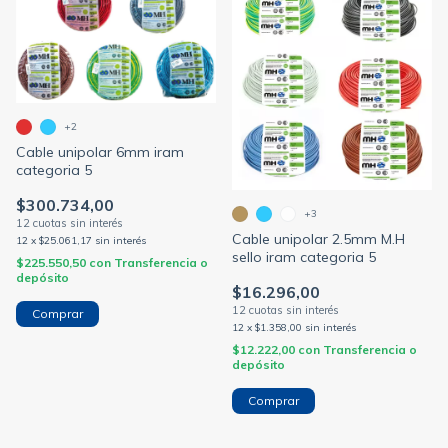
+2
Cable unipolar 6mm iram
categoria 5
$300.734,00
+3
Cable unipolar 2.5mm M.H
12
x
$25.061,17
sin interés
sello iram categoria 5
$225.550,50
con
Transferencia o
depósito
$16.296,00
Comprar
12
x
$1.358,00
sin interés
$12.222,00
con
Transferencia o
depósito
Comprar