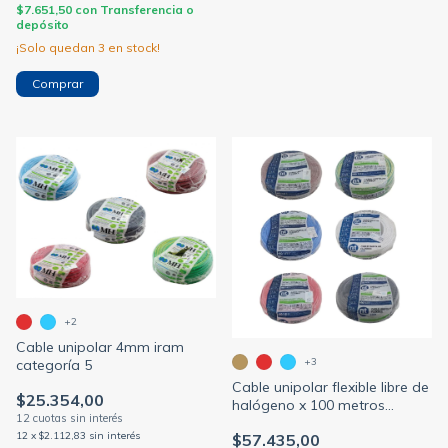
$7.651,50
con
Transferencia o
depósito
¡Solo quedan
3
en stock!
Comprar
+2
Cable unipolar 4mm iram
+3
categoría 5
Cable unipolar flexible libre de
$25.354,00
halógeno x 100 metros
sección 1.5/2.5/4/6/10mm
12
x
$2.112,83
sin interés
$57.435,00
(NORMALIZADO)