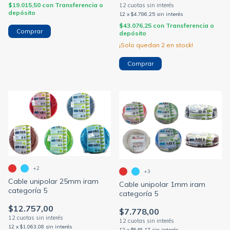
$19.015,50
con
Transferencia o
depósito
12
x
$4.786,25
sin interés
$43.076,25
con
Transferencia o
Comprar
depósito
¡Solo quedan
2
en stock!
Comprar
+2
+3
Cable unipolar 25mm iram
Cable unipolar 1mm iram
categoría 5
categoría 5
$12.757,00
$7.778,00
12
x
$1.063,08
sin interés
12
x
$648,17
sin interés