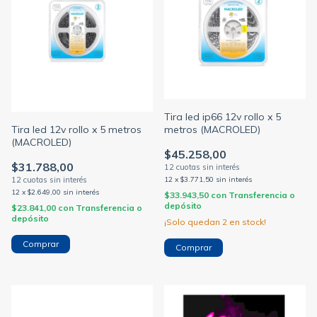
Tira led ip66 12v rollo x 5
Tira led 12v rollo x 5 metros
metros (MACROLED)
(MACROLED)
$45.258,00
$31.788,00
12
x
$3.771,50
sin interés
12
x
$2.649,00
sin interés
$33.943,50
con
Transferencia o
depósito
$23.841,00
con
Transferencia o
depósito
¡Solo quedan
2
en stock!
Comprar
Comprar