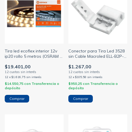
Tira led ecoflex interior 12v
Conector para Tira Led 3528
ip20 rollo 5 metros (OSRAM -
sin Cable Macroled ELL-B2P-
LEDVANCE)
8-3528
$19.401,00
$1.267,00
12
x
$1.616,75
sin interés
12
x
$105,58
sin interés
$14.550,75
con
Transferencia o
$950,25
con
Transferencia o
depósito
depósito
Comprar