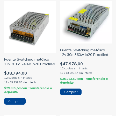
Fuente Switching metálica
12v 30a 360w Ip20 Practiled
Fuente Switching metálica
$47.978,00
12v 20.8a 240w Ip20 Practiled
$38.794,00
12
x
$3.998,17
sin interés
$35.983,50
con
Transferencia o
12
x
$3.232,83
sin interés
depósito
$29.095,50
con
Transferencia o
depósito