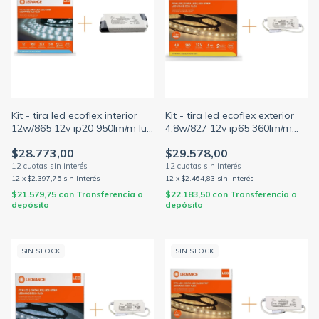
Kit - tira led ecoflex interior
Kit - tira led ecoflex exterior
12w/865 12v ip20 950lm/m luz
4.8w/827 12v ip65 360lm/m
fría 5mts + fuente driver 60w
luz cálida 5mts + fuente driver
$28.773,00
$29.578,00
12
x
$2.397,75
sin interés
12
x
$2.464,83
sin interés
$21.579,75
con
Transferencia o
$22.183,50
con
Transferencia o
depósito
depósito
SIN STOCK
SIN STOCK