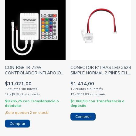
CON-RGB-IR-72W
CONECTOR P/TIRAS LED 3528
CONTROLADOR INFLAROJO
SIMPLE NORMAL 2 PINES ELL-
plástico H/5 MTS
A2P-8-3528
$11.021,00
$1.414,00
12
x
$918,42
sin interés
12
x
$117,83
sin interés
$8.265,75
con
Transferencia o
$1.060,50
con
Transferencia o
depósito
depósito
¡Solo quedan
2
en stock!