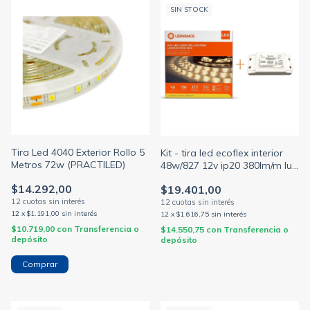
SIN STOCK
Tira Led 4040 Exterior Rollo 5
Kit - tira led ecoflex interior
Metros 72w (PRACTILED)
48w/827 12v ip20 380lm/m luz
cálida 5mts + fuente driver
$14.292,00
$19.401,00
12
x
$1.191,00
sin interés
12
x
$1.616,75
sin interés
$10.719,00
con
Transferencia o
$14.550,75
con
Transferencia o
depósito
depósito