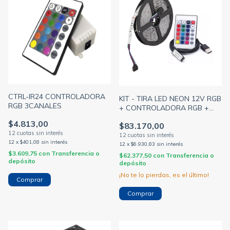
CTRL-IR24 CONTROLADORA
KIT - TIRA LED NEON 12V RGB
RGB 3CANALES
+ CONTROLADORA RGB +
FUENTE + CONECTOR
$4.813,00
$83.170,00
12
x
$401,08
sin interés
12
x
$6.930,83
sin interés
$3.609,75
con
Transferencia o
$62.377,50
con
Transferencia o
depósito
depósito
¡No te lo pierdas, es el último!