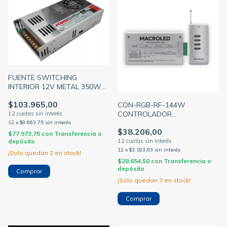
FUENTE SWITCHING
INTERIOR 12V METAL 350W
29A 100-240V
$103.965,00
CON-RGB-RF-144W
CONTROLADOR
RADIOFRECUENCIA METAL
12
x
$8.663,75
sin interés
$38.206,00
H/10 MTS (MACROLED)
$77.973,75
con
Transferencia o
depósito
12
x
$3.183,83
sin interés
¡Solo quedan
2
en stock!
$28.654,50
con
Transferencia o
depósito
¡Solo quedan
3
en stock!