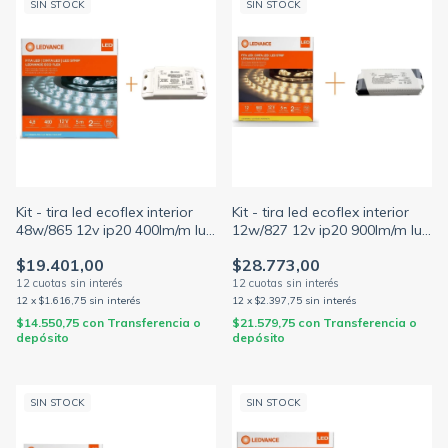
SIN STOCK
SIN STOCK
Kit - tira led ecoflex interior
Kit - tira led ecoflex interior
48w/865 12v ip20 400lm/m luz
12w/827 12v ip20 900lm/m luz
fría 5mts + fuente driver 30
cálida 5mts + fuente driver
$19.401,00
$28.773,00
12
x
$1.616,75
sin interés
12
x
$2.397,75
sin interés
$14.550,75
con
Transferencia o
$21.579,75
con
Transferencia o
depósito
depósito
SIN STOCK
SIN STOCK