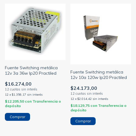
Fuente Switching metálica
Fuente Switching metálica
12v 3a 36w Ip20 Practiled
12v 10a 120w Ip20 Practiled
$16.274,00
$24.173,00
12
x
$1.356,17
sin interés
12
x
$2.014,42
sin interés
$12.205,50
con
Transferencia o
$18.129,75
con
Transferencia o
depósito
depósito