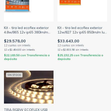
Kit - tira led ecoflex exterior
Kit - tira led ecoflex exterior
4.8w/865 12v ip65 380lm/m
12w/827 12v ip65 850lm/m luz
luz fría 5mts + fuente driver
cálida 5mts + fuente driver
$29.578,00
$33.643,00
12
x
$2.464,83
sin interés
12
x
$2.803,58
sin interés
$22.183,50
con
Transferencia o
$25.232,25
con
Transferencia o
depósito
depósito
SIN STOCK
TIRA RGBW ECOFLEX USB