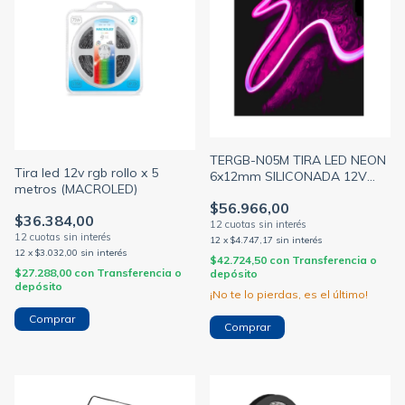
TERGB-N05M TIRA LED NEON
Tira led 12v rgb rollo x 5
6x12mm SILICONADA 12V
metros (MACROLED)
RGB - ROLLO X 5 METROS-
$56.966,00
$36.384,00
12
x
$4.747,17
sin interés
12
x
$3.032,00
sin interés
$42.724,50
con
Transferencia o
$27.288,00
con
Transferencia o
depósito
depósito
¡No te lo pierdas, es el último!
Comprar