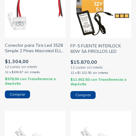
Conector para Tira Led 3528
FP-5 FUENTE INTERLOCK
Simple 2 Pines Macroled ELL-
60W 5A P/ROLLOS LED
A2P-8-3528
$1.304,00
$15.870,00
12
x
$108,67
sin interés
12
x
$1.322,50
sin interés
$978,00
con
Transferencia o
$11.902,50
con
Transferencia o
depósito
depósito