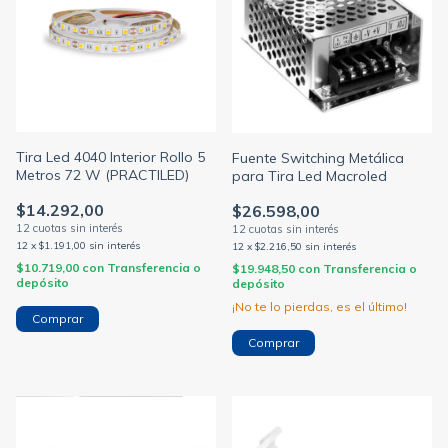
Tira Led 4040 Interior Rollo 5
Fuente Switching Metálica
Metros 72 W (PRACTILED)
para Tira Led Macroled
$14.292,00
$26.598,00
12
x
$1.191,00
sin interés
12
x
$2.216,50
sin interés
$10.719,00
con
Transferencia o
$19.948,50
con
Transferencia o
depósito
depósito
¡No te lo pierdas, es el último!
Comprar