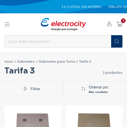
12 CUOTAS SIN INTERES
25% OFF EN
0
Inicio
>
Gabinetes
>
Gabinetes para Toma
>
Tarifa 3
Tarifa 3
2 productos
Ordenar por:
Filtrar
Más vendidos