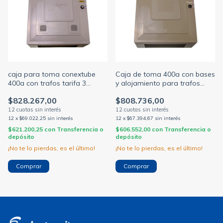
caja para toma conextube
Caja de toma 400a con bases
400a con trafos tarifa 3
y alojamiento para trafos
edenor
tarifa 3 edesur CONEXTUBE
$828.267,00
$808.736,00
12
x
$69.022,25
sin interés
12
x
$67.394,67
sin interés
$621.200,25
con
Transferencia o
$606.552,00
con
Transferencia o
depósito
depósito
¡No te lo pierdas, es el último!
¡No te lo pierdas, es el último!