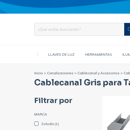
LLAVES DE LUZ
HERRAMIENTAS
ILU
Inicio
>
Canalizaciones
>
Cablecanal y Accesorios
>
Cab
Cablecanal Gris para T
Filtrar por
MARCA
Zoloda (1)