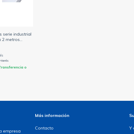
 serie industrial
x 2 metros
idas (ZOLODA)
interés
Transferencia o
Más información
Su
Contacto
Y 
una empresa