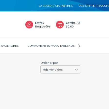
12 CUOTAS SIN INTERES
25% OFF EN TRANSFER
Entrá
/
Carrito
(
0
)
Registráte
$0,00
DISYUNTORES
COMPONENTES PARA TABLEROS
CANALIZADORES
Ordenar por