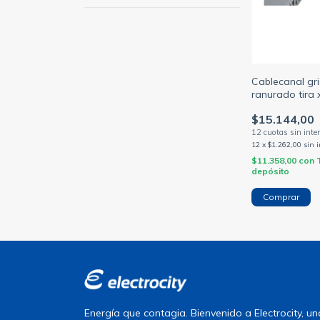
Cablecanal gris
ranurado tira 
múltiples med
$15.144,00
12
x
$1.262,00
sin 
$11.358,00
con
depósito
Comprar
Energía que contagia. Bienvenido a Electrocity, 