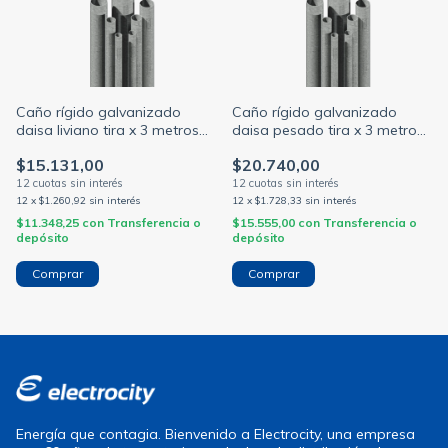
Caño rígido galvanizado
Caño rígido galvanizado
daisa liviano tira x 3 metros
daisa pesado tira x 3 metros
diámetro 3/4 // 7/8 // 1 // 1 y
diámetro 3/4 // 1p
$15.131,00
$20.740,00
1/2 // 2p
12
x
$1.260,92
sin interés
12
x
$1.728,33
sin interés
$11.348,25
con
Transferencia o
$15.555,00
con
Transferencia o
depósito
depósito
Comprar
Comprar
Energía que contagia. Bienvenido a Electrocity, una empresa