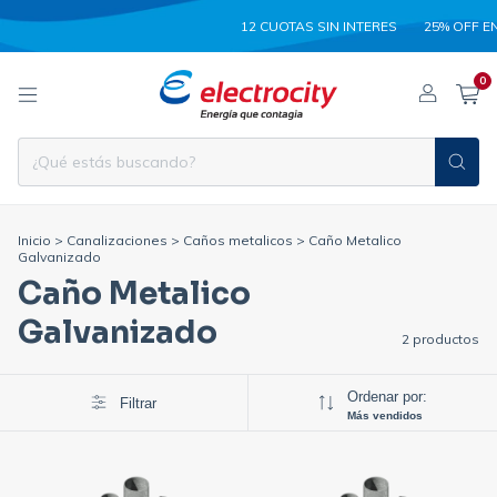
12 CUOTAS SIN INTERES
25% OFF E
0
Inicio
>
Canalizaciones
>
Caños metalicos
>
Caño Metalico
Galvanizado
Caño Metalico
Galvanizado
2 productos
Ordenar por:
Filtrar
Más vendidos