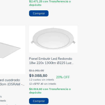
$2.471,25
con
Transferencia o
depósito
Comprar
Panel Embutir Led Redondo
18w 220v 1300lm Ø225 Luz
cálida
$11.361,00
$9.088,80
20
% OFF
 led cuadrado
60cm (OSRAM -
12
x
$757,40
sin interés
$6.816,60
con
Transferencia o
depósito
nterés