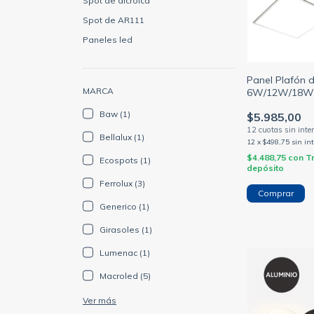
Spot de dicroica
Spot de AR111
Paneles led
Panel Plafón 
MARCA
6W/12W/18W
Blanco (SICA)
Baw (1)
$5.985,00
Bellalux (1)
12
x
$498,75
sin in
$4.488,75
con
T
Ecospots (1)
depósito
Ferrolux (3)
Comprar
Generico (1)
Girasoles (1)
Lumenac (1)
Macroled (5)
Ver más