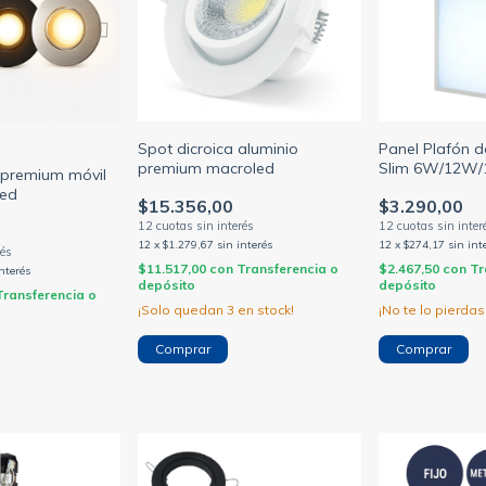
Spot dicroica aluminio
Panel Plafón d
premium macroled
Slim 6W/12W
 premium móvil
Blanco (BELLA
led
$15.356,00
$3.290,00
12
x
$1.279,67
sin interés
12
x
$274,17
sin int
$11.517,00
con
Transferencia o
$2.467,50
con
Tr
interés
depósito
depósito
Transferencia o
¡Solo quedan
3
en stock!
¡No te lo pierdas,
Comprar