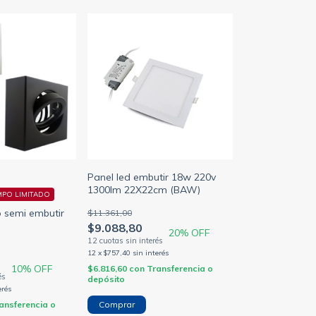
Panel led embutir 18w 220v
1300lm 22X22cm (BAW)
MPO LIMITADO
 semi embutir
$11.361,00
$9.088,80
20
% OFF
12
x
$757,40
sin interés
10
% OFF
$6.816,60
con
Transferencia o
depósito
erés
ansferencia o
Comprar