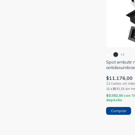
+1
Spot embutir 
antidesumbra
p/dicroica (SP
$11.176,00
12
x
$931,33
sin in
$8.382,00
con
T
depósito
Comprar