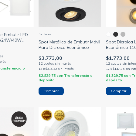
de Embutir LED
5 colores
/24W/40W
Spot Metálico de Embutir Móvil
Spot Dicroica 
Para Dicroica Económico
Económico 1
$3.773,00
$1.773,00
terés
ransferencia o
12
x
$314,42
sin interés
12
x
$147,75
sin int
$2.829,75
con
Transferencia o
$1.329,75
con
Tr
depósito
depósito
Comprar
Comprar