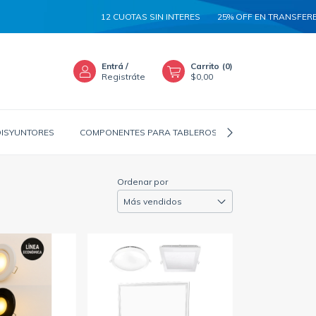
12 CUOTAS SIN INTERES
25% OFF EN TRANSFERENCIA
5%
Entrá
/
Carrito
(
0
)
Registráte
$0,00
DISYUNTORES
COMPONENTES PARA TABLEROS
CANALIZADORES
Ordenar por