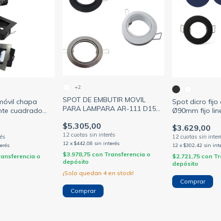
+2
SPOT DE EMBUTIR MOVIL
móvil chapa
Spot dicro fij
PARA LAMPARA AR-111 D15
nte cuadrado
Ø90mm fijo li
BLANCO / NEGRO / PLATIL
OTS LINE)
$5.305,00
(GIRASOLES)
$3.629,00
12
x
$442,08
sin interés
terés
12
x
$302,42
sin int
$3.978,75
con
Transferencia o
ransferencia o
$2.721,75
con
Tr
depósito
depósito
¡Solo quedan
4
en stock!
Comprar
Comprar