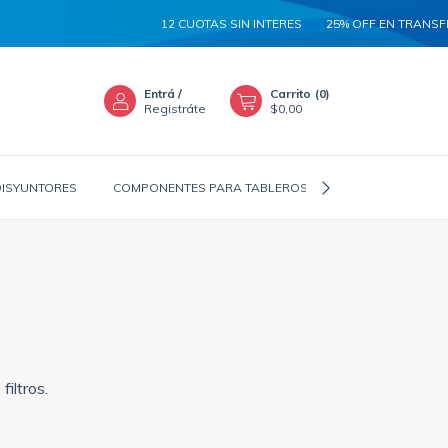
12 CUOTAS SIN INTERES
25% OFF EN TRANSFE
Entrá
/
Carrito
(
0
)
Registráte
$0,00
DISYUNTORES
COMPONENTES PARA TABLEROS
CANALIZADORES
iltros.