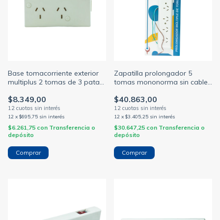
Base tomacorriente exterior
Zapatilla prolongador 5
multiplus 2 tomas de 3 patas
tomas mononorma sin cable
chatas 10a marfil (RICHI)
con térmico blanco
$8.349,00
$40.863,00
12
x
$695,75
sin interés
12
x
$3.405,25
sin interés
$6.261,75
con
Transferencia o
$30.647,25
con
Transferencia o
depósito
depósito