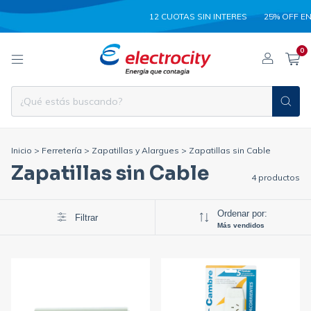
12 CUOTAS SIN INTERES
25% OFF EN
0
Inicio
>
Ferretería
>
Zapatillas y Alargues
>
Zapatillas sin Cable
Zapatillas sin Cable
4 productos
Ordenar por:
Filtrar
Más vendidos