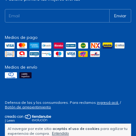
Medios de pago
Medios de envío
Defensa de las y los consumidores. Para reclamos
ingresá acá.
/
Botón de arrepentimiento
| Leren
Al navegar por este sitio
aceptás el uso de cookies
para agilizar tu
Copyright Electrocity - 2026. Todos los derechos reservados.
experiencia de compra.
Entendido