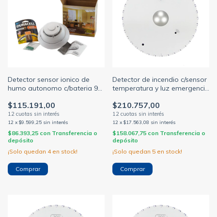
Detector sensor ionico de
Detector de incendio c/sensor
humo autonomo c/bateria 9v
temperatura y luz emergencia
ds105
solo p/mpxh (X 28)
$115.191,00
$210.757,00
12
x
$9.599,25
sin interés
12
x
$17.563,08
sin interés
$86.393,25
con
Transferencia o
$158.067,75
con
Transferencia o
depósito
depósito
¡Solo quedan
4
en stock!
¡Solo quedan
5
en stock!