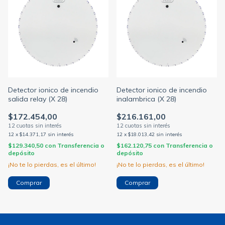
Detector ionico de incendio
Detector ionico de incendio
salida relay (X 28)
inalambrica (X 28)
$172.454,00
$216.161,00
12
x
$14.371,17
sin interés
12
x
$18.013,42
sin interés
$129.340,50
con
Transferencia o
$162.120,75
con
Transferencia o
depósito
depósito
¡No te lo pierdas, es el último!
¡No te lo pierdas, es el último!