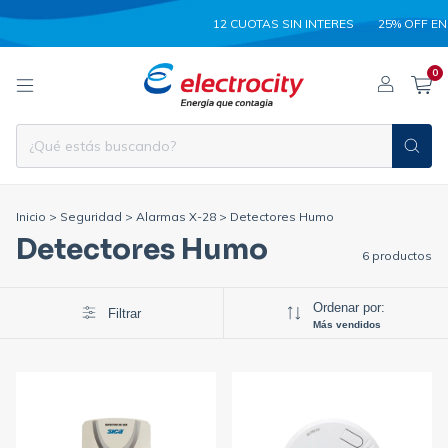
12 CUOTAS SIN INTERES
25% OFF EN 
0
Inicio
>
Seguridad
>
Alarmas X-28
>
Detectores Humo
Detectores Humo
6 productos
Ordenar por:
Filtrar
Más vendidos