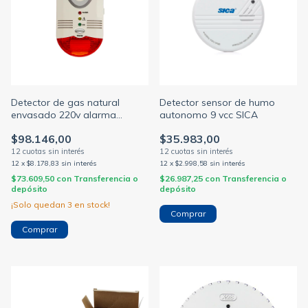
Detector de gas natural
Detector sensor de humo
envasado 220v alarma
autonomo 9 vcc SICA
sonora (SICA)
$98.146,00
$35.983,00
12
x
$8.178,83
sin interés
12
x
$2.998,58
sin interés
$73.609,50
con
Transferencia o
$26.987,25
con
Transferencia o
depósito
depósito
¡Solo quedan
3
en stock!