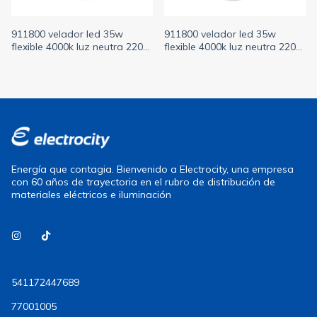
911800 velador led 35w
911800 velador led 35w
flexible 4000k luz neutra 220v
flexible 4000k luz neutra 220v
con usb blanco SICA
con usb plateado SICA
Energía que contagia. Bienvenido a Electrocity, una empresa
con 60 años de trayectoria en el rubro de distribución de
materiales eléctricos e iluminación
541172447689
77001005