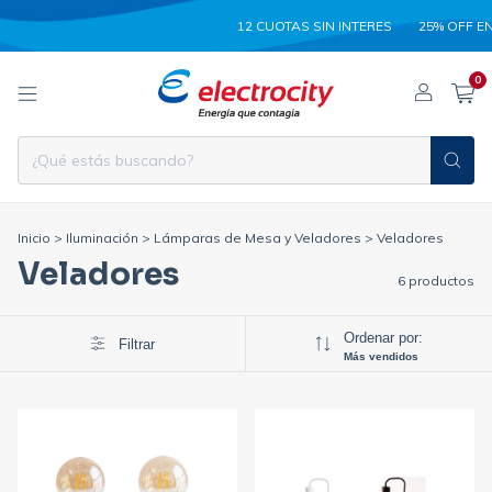
12 CUOTAS SIN INTERES
25% OFF EN
0
Inicio
>
Iluminación
>
Lámparas de Mesa y Veladores
>
Veladores
Veladores
6 productos
Ordenar por:
Filtrar
Más vendidos