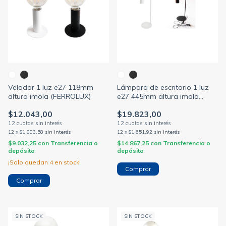
Velador 1 luz e27 118mm
Lámpara de escritorio 1 luz
altura imola (FERROLUX)
e27 445mm altura imola
(FERROLUX)
$12.043,00
$19.823,00
12
x
$1.003,58
sin interés
12
x
$1.651,92
sin interés
$9.032,25
con
Transferencia o
$14.867,25
con
Transferencia o
depósito
depósito
¡Solo quedan
4
en stock!
Comprar
Comprar
SIN STOCK
SIN STOCK