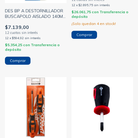
12
x
$2.895,75
sin interés
DES BP A DESTORNILLADOR
$26.061,75
con
Transferencia o
BUSCAPOLO AISLADO 140MM
depósito
PLANO 100 A 500V (BULIT)
¡Solo quedan
4
en stock!
$7.139,00
12
x
$594,92
sin interés
$5.354,25
con
Transferencia o
depósito