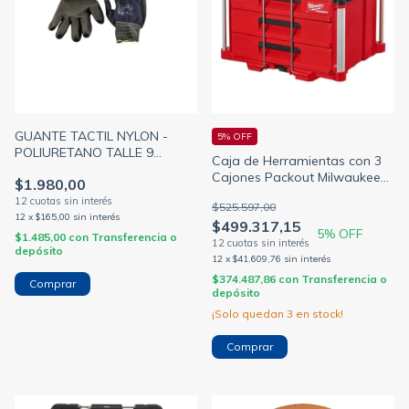
GUANTE TACTIL NYLON -
5% OFF
POLIURETANO TALLE 9
Caja de Herramientas con 3
(TACTIL)
Cajones Packout Milwaukee
$1.980,00
4822-8443
$525.597,00
12
x
$165,00
sin interés
$499.317,15
5
% OFF
$1.485,00
con
Transferencia o
depósito
12
x
$41.609,76
sin interés
$374.487,86
con
Transferencia o
depósito
¡Solo quedan
3
en stock!