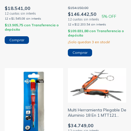
LITIHUM ION MILWAUKEE
$18.541,00
$154.150,00
$146.442,50
5
% OFF
12
x
$1.545,08
sin interés
12
x
$12.203,54
sin interés
$13.905,75
con
Transferencia o
depósito
$109.831,88
con
Transferencia o
depósito
¡Solo quedan
3
en stock!
Multi Herramienta Plegable De
Aluminio 18 En 1 MTT121
(BAHCO)
$34.749,00