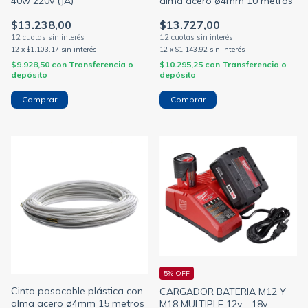
40w 220v (JA)
alma acero ø4mm 10 metros
$13.238,00
$13.727,00
12
x
$1.103,17
sin interés
12
x
$1.143,92
sin interés
$9.928,50
con
Transferencia o
$10.295,25
con
Transferencia o
depósito
depósito
5% OFF
Cinta pasacable plástica con
CARGADOR BATERIA M12 Y
alma acero ø4mm 15 metros
M18 MULTIPLE 12v - 18v