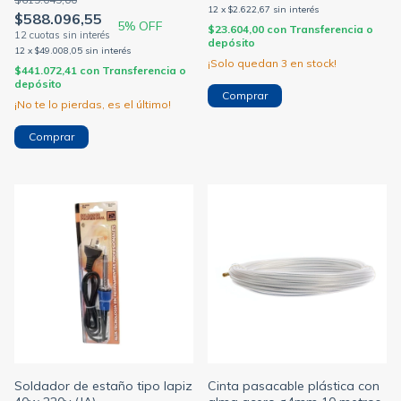
12
x
$2.622,67
sin interés
$588.096,55
5
% OFF
$23.604,00
con
Transferencia o
depósito
12
x
$49.008,05
sin interés
¡Solo quedan
3
en stock!
$441.072,41
con
Transferencia o
depósito
Comprar
¡No te lo pierdas, es el último!
Soldador de estaño tipo lapiz
Cinta pasacable plástica con