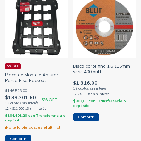
Disco corte fino 1.6 115mm
5% OFF
serie 400 bulit
Placa de Montaje Amurar
Pared Piso Packout
$1.316,00
Milwaukee 4822- 8485
$146.528,00
12
x
$109,67
sin interés
$139.201,60
5
% OFF
$987,00
con
Transferencia o
depósito
12
x
$11.600,13
sin interés
$104.401,20
con
Transferencia o
depósito
¡No te lo pierdas, es el último!