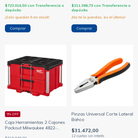
$723.016,50
con
Transferencia o
$311.386,73
con
Transferencia o
depósito
depósito
¡Solo quedan
5
en stock!
¡No te lo pierdas, es el último!
Pinzas Universal Corte Lateral
5% OFF
Bahco
Caja Herramientas 2 Cajones
Packout Milwaukee 4822-
$31.472,00
8442
$619.049,00