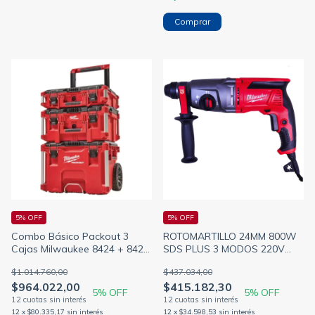
5% OFF
5% OFF
Combo Básico Packout 3
ROTOMARTILLO 24MM 800W
Cajas Milwaukee 8424 + 8425
SDS PLUS 3 MODOS 220V
+ 8427
MILWAUKEE 5485-59A
$1.014.760,00
$437.034,00
$964.022,00
$415.182,30
5
% OFF
5
% OFF
12
x
$80.335,17
sin interés
12
x
$34.598,53
sin interés