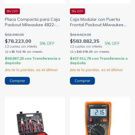
5% OFF
5% OFF
Placa Compacta para Caja
Caja Modular con Puerta
Packout Milwaukee 4822-
Frontal Packout Milwaukee
8608
4822-8445
$82.340,00
$614.613,00
$78.223,00
$583.882,35
5
% OFF
5
% OFF
12
x
$6.518,58
sin interés
12
x
$48.656,86
sin interés
$58.667,25
con
Transferencia o
$437.911,76
con
Transferencia o
depósito
depósito
¡No te lo pierdas, es el último!
¡No te lo pierdas, es el último!