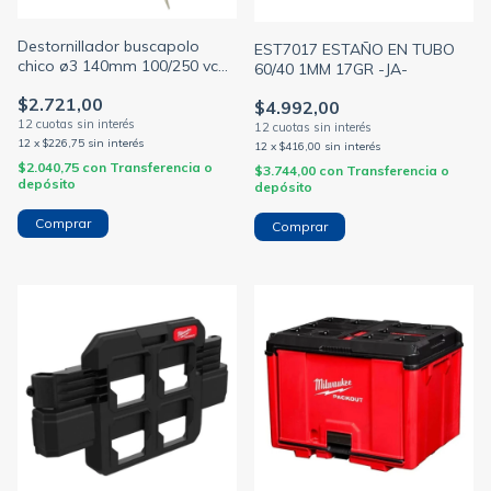
Destornillador buscapolo
EST7017 ESTAÑO EN TUBO
chico ø3 140mm 100/250 vca
60/40 1MM 17GR -JA-
(SICA)
$2.721,00
$4.992,00
12
x
$226,75
sin interés
12
x
$416,00
sin interés
$2.040,75
con
Transferencia o
$3.744,00
con
Transferencia o
depósito
depósito