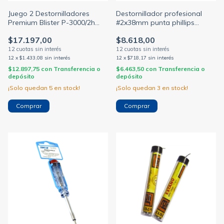
Juego 2 Destornilladores
Destornillador profesional
Premium Blister P-3000/2h
#2x38mm punta phillips
BAHCO
(BULIT)
$17.197,00
$8.618,00
12
x
$1.433,08
sin interés
12
x
$718,17
sin interés
$12.897,75
con
Transferencia o
$6.463,50
con
Transferencia o
depósito
depósito
¡Solo quedan
5
en stock!
¡Solo quedan
3
en stock!