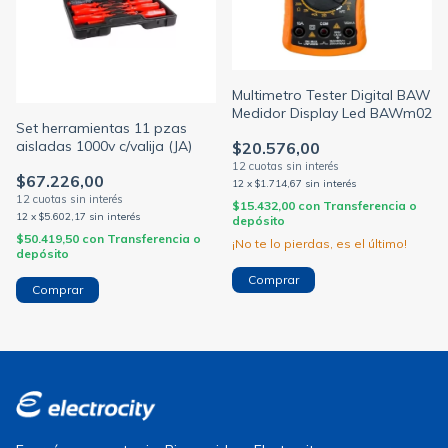
Multimetro Tester Digital BAW
Medidor Display Led BAWm02
Set herramientas 11 pzas
aisladas 1000v c/valija (JA)
$20.576,00
$67.226,00
12
x
$1.714,67
sin interés
$15.432,00
con
Transferencia o
12
x
$5.602,17
sin interés
depósito
$50.419,50
con
Transferencia o
¡No te lo pierdas, es el último!
depósito