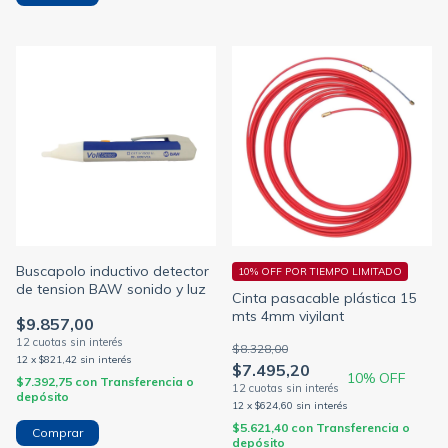
Buscapolo inductivo detector
10% OFF POR TIEMPO LIMITADO
de tension BAW sonido y luz
Cinta pasacable plástica 15
mts 4mm viyilant
$9.857,00
$8.328,00
12
x
$821,42
sin interés
$7.495,20
10
% OFF
$7.392,75
con
Transferencia o
depósito
12
x
$624,60
sin interés
$5.621,40
con
Transferencia o
depósito