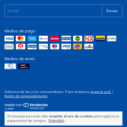
Medios de pago
Medios de envío
Defensa de las y los consumidores. Para reclamos
ingresá acá.
/
Botón de arrepentimiento
| Leren
Al navegar por este sitio
aceptás el uso de cookies
para agilizar tu
Copyright Electrocity - 2026. Todos los derechos reservados.
experiencia de compra.
Entendido