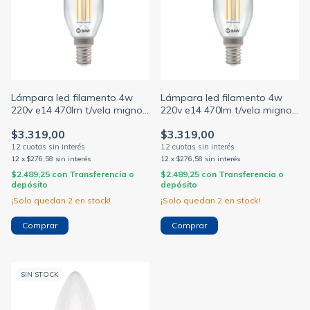
Lámpara led filamento 4w
Lámpara led filamento 4w
220v e14 470lm t/vela mignon
220v e14 470lm t/vela mignon
luz cálida
luz cálida
$3.319,00
$3.319,00
12
x
$276,58
sin interés
12
x
$276,58
sin interés
$2.489,25
con
Transferencia o
$2.489,25
con
Transferencia o
depósito
depósito
¡Solo quedan
2
en stock!
¡Solo quedan
2
en stock!
SIN STOCK