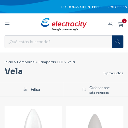
12 CUOTAS SIN INTERES
25% OFF EN 
0
Inicio
>
Lámparas
>
Lámparas LED
>
Vela
Vela
5 productos
Ordenar por:
Filtrar
Más vendidos