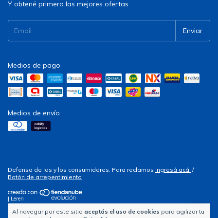
Y obtené primero las mejores ofertas
Medios de pago
Medios de envío
Defensa de las y los consumidores. Para reclamos
ingresá acá.
/
Botón de arrepentimiento
| Leren
Al navegar por este sitio
aceptás el uso de cookies
para agilizar tu
Copyright Electrocity - 2026. Todos los derechos reservados.