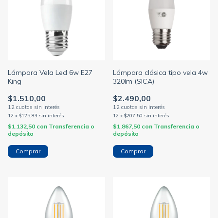
Lámpara Vela Led 6w E27
Lámpara clásica tipo vela 4w
King
320lm (SICA)
$1.510,00
$2.490,00
12
x
$125,83
sin interés
12
x
$207,50
sin interés
$1.132,50
con
Transferencia o
$1.867,50
con
Transferencia o
depósito
depósito
Comprar
Comprar