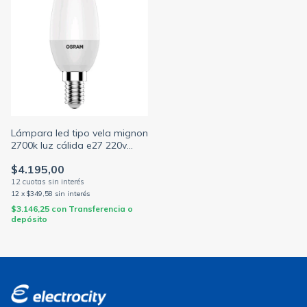
Lámpara led tipo vela mignon
2700k luz cálida e27 220v
Osram (OSRAM - LEDVANCE)
$4.195,00
12
x
$349,58
sin interés
$3.146,25
con
Transferencia o
depósito