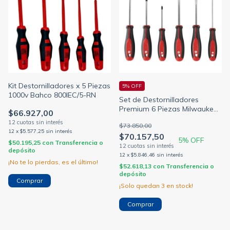
Kit Destornilladores x 5 Piezas
5% OFF
1000v Bahco 800IEC/5-RN
Set de Destornilladores
Premium 6 Piezas Milwaukee
$66.927,00
4822-2706
$73.850,00
12
x
$5.577,25
sin interés
$70.157,50
5
% OFF
$50.195,25
con
Transferencia o
depósito
12
x
$5.846,46
sin interés
¡No te lo pierdas, es el último!
$52.618,13
con
Transferencia o
depósito
¡Solo quedan
3
en stock!