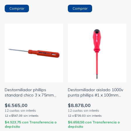
Destornillador phillips
Destornillador aislado 1000v
standard chico 3 x 75mm
punta phillips #1 x 100mm
(BAHCO)
(BULIT)
$6.565,00
$8.878,00
12
x
$547,08
sin interés
12
x
$739,83
sin interés
$4.923,75
con
Transferencia o
$6.658,50
con
Transferencia o
depósito
depósito