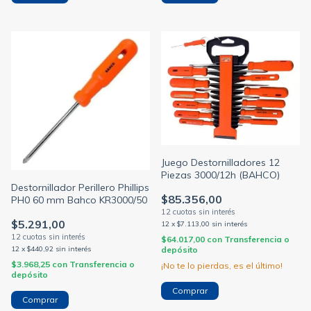
Juego Destornilladores 12
Piezas 3000/12h (BAHCO)
Destornillador Perillero Phillips
$85.356,00
PH0 60 mm Bahco KR3000/50
$5.291,00
12
x
$7.113,00
sin interés
$64.017,00
con
Transferencia o
depósito
12
x
$440,92
sin interés
$3.968,25
con
Transferencia o
¡No te lo pierdas, es el último!
depósito