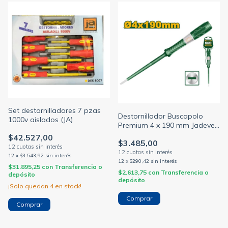
Set destornilladores 7 pzas
Destornillador Buscapolo
1000v aislados (JA)
Premium 4 x 190 mm Jadever
JDTP2904
$42.527,00
$3.485,00
12
x
$3.543,92
sin interés
12
x
$290,42
sin interés
$31.895,25
con
Transferencia o
$2.613,75
con
Transferencia o
depósito
depósito
¡Solo quedan
4
en stock!