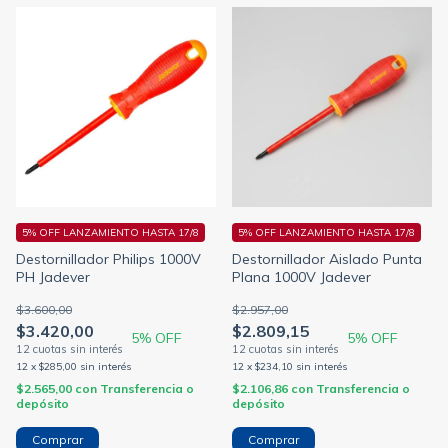
5% OFF LANZAMIENTO HASTA 17/8
5% OFF LANZAMIENTO HASTA 17/8
Destornillador Philips 1000V
Destornillador Aislado Punta
PH Jadever
Plana 1000V Jadever
$3.600,00
$2.957,00
$3.420,00
$2.809,15
5
% OFF
5
% OFF
12
x
$285,00
sin interés
12
x
$234,10
sin interés
$2.565,00
con
Transferencia o
$2.106,86
con
Transferencia o
depósito
depósito
Comprar
Comprar