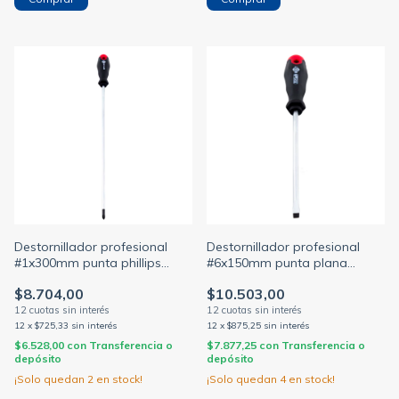
Destornillador profesional
Destornillador profesional
#1x300mm punta phillips
#6x150mm punta plana
(BULIT)
(BULIT)
$8.704,00
$10.503,00
12
x
$725,33
sin interés
12
x
$875,25
sin interés
$6.528,00
con
Transferencia o
$7.877,25
con
Transferencia o
depósito
depósito
¡Solo quedan
2
en stock!
¡Solo quedan
4
en stock!