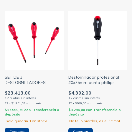
SET DE 3
Destornillador profesional
DESTORNILLADORES
#0x75mm punta phillips
AISLADOS 1000V PUNTA
(BULIT)
$23.413,00
$4.392,00
RECTA (BULIT)
12
x
$1.951,08
sin interés
12
x
$366,00
sin interés
$17.559,75
con
Transferencia o
$3.294,00
con
Transferencia o
depósito
depósito
¡Solo quedan
3
en stock!
¡No te lo pierdas, es el último!