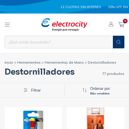
12 CUOTAS SIN INTERES
25% OFF EN TRANS
0
Inicio
>
Herramientas
>
Herramientas de Mano
>
Destornilladores
Destornilladores
77 productos
Ordenar por:
Filtrar
Más vendidos