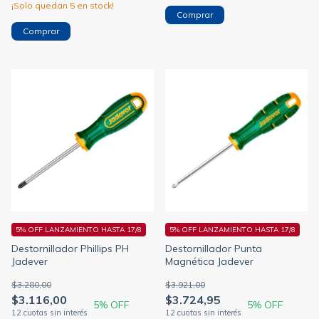
¡Solo quedan
5
en stock!
5% OFF LANZAMIENTO HASTA 17/8
5% OFF LANZAMIENTO HASTA 17/8
Destornillador Phillips PH
Destornillador Punta
Jadever
Magnética Jadever
$3.280,00
$3.921,00
$3.116,00
$3.724,95
5
% OFF
5
% OFF