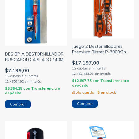
Juego 2 Destornilladores
Premium Blister P-3000/2h
DES BP A DESTORNILLADOR
BAHCO
BUSCAPOLO AISLADO 140MM
$17.197,00
PLANO 100 A 500V (BULIT)
$7.139,00
12
x
$1.433,08
sin interés
$12.897,75
con
Transferencia o
12
x
$594,92
sin interés
depósito
$5.354,25
con
Transferencia o
¡Solo quedan
5
en stock!
depósito