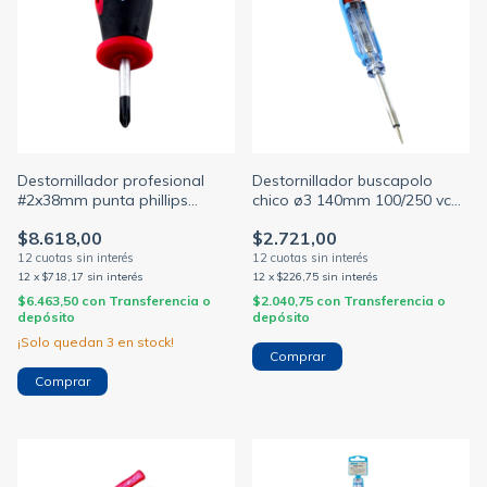
Destornillador profesional
Destornillador buscapolo
#2x38mm punta phillips
chico ø3 140mm 100/250 vca
(BULIT)
(SICA)
$8.618,00
$2.721,00
12
x
$718,17
sin interés
12
x
$226,75
sin interés
$6.463,50
con
Transferencia o
$2.040,75
con
Transferencia o
depósito
depósito
¡Solo quedan
3
en stock!