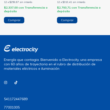
12
x
$259,67
sin interés
12
x
$310,41
sin interés
$2.337,00
con
Transferencia o
$2.793,71
con
Transferencia o
depósito
depósito
Comprar
Comprar
Energía que contagia. Bienvenido a Electrocity, una empresa
con 60 años de trayectoria en el rubro de distribución de
materiales eléctricos e iluminación
541172447689
77001005