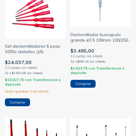
Destornillador buscapolo
grande ø3.5 190mm 100/250
vca
Set destornilladores 6 pzas
$3.485,00
1000v aislados (JA)
$24.037,00
12
x
$290,42
sin interés
$2.613,75
con
Transferencia o
depósito
12
x
$2.003,08
sin interés
$18.027,75
con
Transferencia o
depósito
¡Solo quedan
3
en stock!