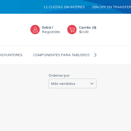
12 CUOTAS SIN INTERES
25% OFF EN TRANSFERE
Entrá
/
Carrito
(
0
)
Registráte
$0,00
DISYUNTORES
COMPONENTES PARA TABLEROS
CANALIZADORES
Ordenar por