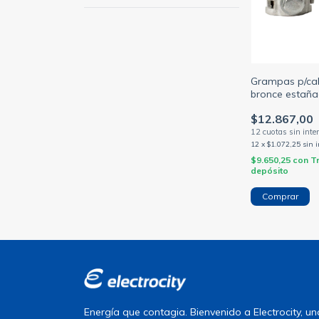
Grampas p/cab
bronce estaña
35mm / 16 a 
$12.867,00
12
x
$1.072,25
sin 
$9.650,25
con
T
depósito
Comprar
Energía que contagia. Bienvenido a Electrocity, 