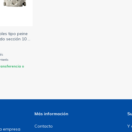
les tipo peine
do sección 10 a
50mm (LCT)
interés
ransferencia o
Más información
Su
Contacto
Y 
una empresa