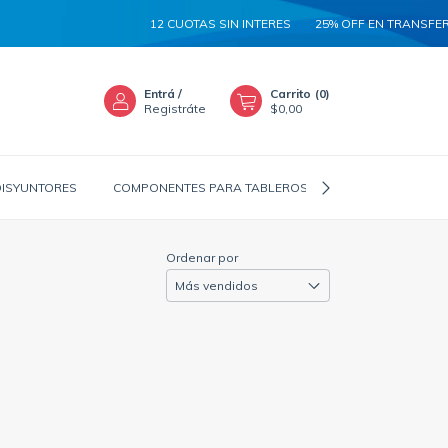
12 CUOTAS SIN INTERES
25% OFF EN TRANSFERE
Entrá
/
Carrito
(
0
)
Registráte
$0,00
DISYUNTORES
COMPONENTES PARA TABLEROS
CANALIZADORES
Ordenar por