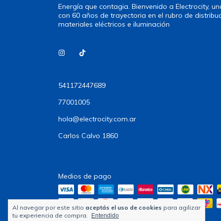
Energía que contagia. Bienvenido a Electrocity, 
con 60 años de trayectoria en el rubro de distribu
materiales eléctricos e iluminación
541172447689
77001005
hola@electrocity.com.ar
Carlos Calvo 1860
Medios de pago
Al navegar por este sitio
aceptás el uso de cookies
para agilizar
tu experiencia de compra.
Entendido