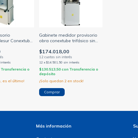
sorio
Gabinete medidor provisorio
desur Conextube
obra conextube trifásico sin
termicas y disyuntores
0
$174.018,00
 interés
12
x
$14.501,50
sin interés
Transferencia o
$130.513,50
con
Transferencia o
depósito
, es el último!
¡Solo quedan
2
en stock!
Más información
Su