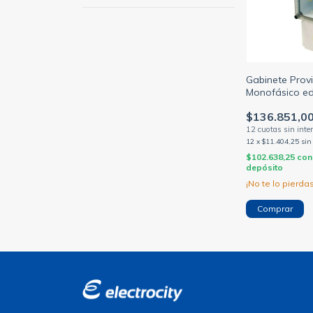
Gabinete Provi
Monofásico e
67009006
$136.851,0
12
x
$11.404,25
sin
$102.638,25
con
depósito
¡No te lo pierdas