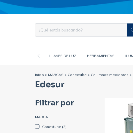
LLAVES DE LUZ
HERRAMIENTAS
ILU
Inicio
>
MARCAS
>
Conextube
>
Columnas medidores
>
Edesur
Filtrar por
MARCA
Conextube (2)