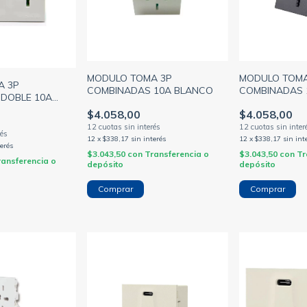
MODULO TOMA 3P
MODULO TOMA
A 3P
COMBINADAS 10A BLANCO
COMBINADAS 
DOBLE 10A
(CAMBRE)
E PREFIT
$4.058,00
$4.058,00
12
x
$338,17
sin interés
12
x
$338,17
sin int
terés
$3.043,50
con
Transferencia o
$3.043,50
con
Tr
ransferencia o
depósito
depósito