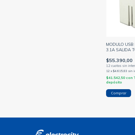
MODULO USB 
3.1A SALIDA 
RAPIDA BLAN
$55.390,00
12
x
$4.615,83
sin 
$41.542,50
con
depósito