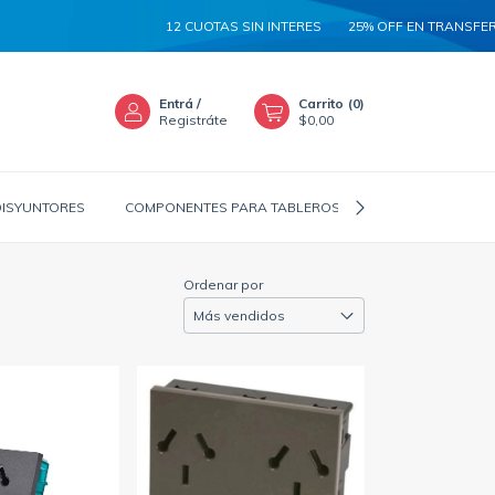
12 CUOTAS SIN INTERES
25% OFF EN TRANSFERENCIA
Entrá
/
Carrito
(
0
)
Registráte
$0,00
DISYUNTORES
COMPONENTES PARA TABLEROS
CANALIZADORES
Ordenar por