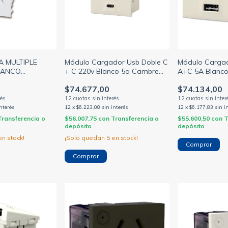
Módulo Cargador Usb Doble C
 MULTIPLE
Módulo Carga
+ C 220v Blanco 5a Cambre
LANCO
A+C 5A Blanc
(CAMBRE)
$74.677,00
$74.134,00
12
x
$6.223,08
sin interés
interés
12
x
$6.177,83
sin i
$56.007,75
con
Transferencia o
Transferencia o
$55.600,50
con
T
depósito
depósito
¡Solo quedan
5
en stock!
n stock!