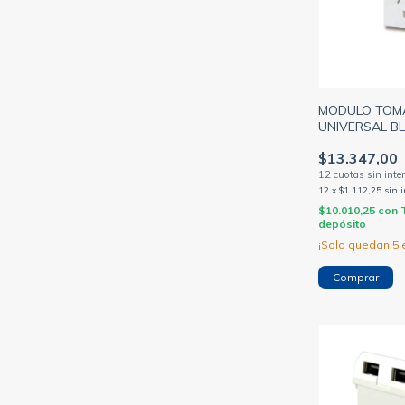
MODULO TOMA
UNIVERSAL B
(CAMBRE)
$13.347,00
12
x
$1.112,25
sin 
$10.010,25
con
depósito
¡Solo quedan
5
e