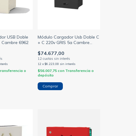
dor USB Doble
Módulo Cargador Usb Doble C
o Cambre 6962
+ C 220v GRIS 5a Cambre
(CAMBRE)
$74.677,00
nterés
12
x
$6.223,08
sin interés
ransferencia o
$56.007,75
con
Transferencia o
depósito