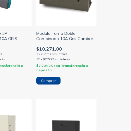
 3P
Módulo Toma Doble
10A GRIS
Combinado 10A Gris Cambre
7989
$10.271,00
erés
12
x
$855,92
sin interés
ansferencia o
$7.703,25
con
Transferencia o
depósito