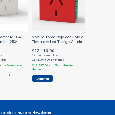
rriente 10A
Módulo Toma Rojo con Polo a
ambre 2504
Tierra con Led Testigo Cambre
7675
$22.116,00
nterés
12
x
$1.843,00
sin interés
ransferencia o
$16.587,00
con
Transferencia o
depósito
n stock!
scribite a nuestro Newsletter