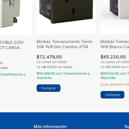
Módulo Tomacorriente Tierra
Módulo Tomaco
DOBLE 220V
10A Wifi Gris Cambre 2704
Wifi Blanco C
TOT.CARGA
CO (CAMBRE)
$72.478,00
$65.230,00
12
x
$6.039,83
sin interés
12
x
$5.435,83
sin i
interés
$54.358,50
con
Transferencia o
$48.922,50
con
T
Transferencia o
depósito
depósito
¡Solo quedan
5
e
Más información
Su