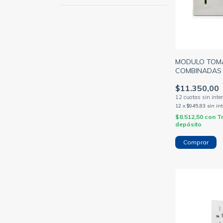
MODULO TOM
COMBINADAS 
BLANCO BORN
$11.350,00
(CAMBRE)
12
x
$945,83
sin in
$8.512,50
con
T
depósito