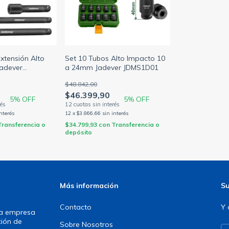
Extensión Alto
Set 10 Tubos Alto Impacto 10
Jadever
a 24mm Jadever JDMS1D01
$48.842,00
$46.399,90
5
% OFF
5
% OFF
interés
12
x
$3.866,66
sin interés
Transferencia o
$34.799,93
con
Transferencia o
depósito
Más información
Su
Contacto
Y 
una empresa
ción de
Sobre Nosotros