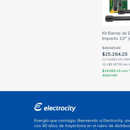
Kit Barras de 
Impacto 1/2" 
JDMS7403
$26.615,00
$25.284,25
12
x
$2.107,02
sin 
$18.963,19
con
depósito
Energía que contagia. Bienvenido a Electrocity, 
con 60 años de trayectoria en el rubro de distribu