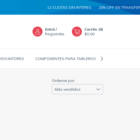
12 CUOTAS SIN INTERES
25% OFF EN TRANSFERE
Entrá
/
Carrito
(
0
)
Registráte
$0,00
DISYUNTORES
COMPONENTES PARA TABLEROS
CANALIZADORES
Ordenar por