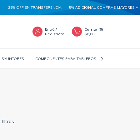
% OFF EN TRANSFERENCIA
5% ADICIONAL COMPRAS MAYORES A $100.0
Entrá
/
Carrito
(
0
)
Registráte
$0,00
DISYUNTORES
COMPONENTES PARA TABLEROS
CANALIZADORES
iltros.