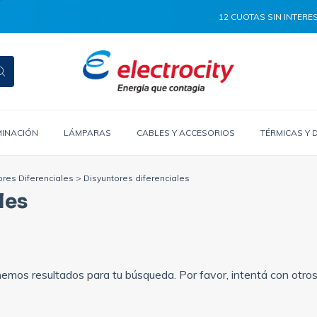
12 CUOTAS SIN INTERES
25
MINACIÓN
LÁMPARAS
CABLES Y ACCESORIOS
TÉRMICAS Y 
ores Diferenciales
>
Disyuntores diferenciales
les
emos resultados para tu búsqueda. Por favor, intentá con otros f